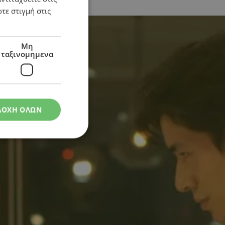
τε στιγμή στις
Μη
ταξινομημενα
ΔΟΧΗ ΟΛΩΝ