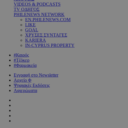
VIDEOS & PODCASTS
TV ΟΔΗΓΟΣ
PHILENEWS NETWORK
EN.PHILENEWS.COM
LIKE
GOAL
ΧΡΥΣΕΣ ΣΥΝΤΑΓΕΣ
KARIERA
IN-CYPRUS PROPERTY
#Καιρός
#Τζόκερ
#Φαρμακεία
Εγγραφή στο Newsletter
Αρχείο Φ
Ψηφιακές Εκδόσεις
Αφιερώματα