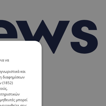
για να
αγνωριστικά και
ση διαφημίσεων
 (1852)
πούς,
κτηριστικών
ομηθευτές μπορεί
ντιταχθείτε στις