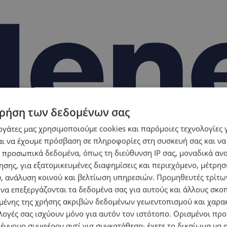
ρήση των δεδομένων σας
εργάτες μας χρησιμοποιούμε cookies και παρόμοιες τεχνολογίες 
ι να έχουμε πρόσβαση σε πληροφορίες στη συσκευή σας και να
 προσωπικά δεδομένα, όπως τη διεύθυνση IP σας, μοναδικά αν
σης, για εξατομικευμένες διαφημίσεις και περιεχόμενο, μέτρη
υ, ανάλυση κοινού και βελτίωση υπηρεσιών.
Προμηθευτές τρίτων
 να επεξεργάζονται τα δεδομένα σας για αυτούς και άλλους σκο
ένης της χρήσης ακριβών δεδομένων γεωεντοπισμού και χαρα
λογές σας ισχύουν μόνο για αυτόν τον ιστότοπο. Ορισμένοι πρ
 έννομο συμφέρον αντί για συγκατάθεση· έχετε το δικαίωμα να α