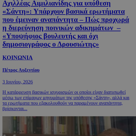
Αχιλλέας Αιμιλιανίδης για υπόθεση
«Σάντη»: Υπάρχουν βασικά ερωτήματα
που έμειναν αναπάντητα – Πώς προχωρά
η διερεύνηση ποινικών αδικημάτων –
«Υποψήφιος βουλευτής και όχι
δημοσιογράφος ο Δρουσιώτης»
ΚΟΙΝΩΝΙΑ
Πέτρος Αυξεντίου
3 Ιουνίου, 2026
Η κατάρρευση βασικών ισχυρισμών οι οποίοι είχαν διατυπωθεί
μέσω των επίμαχων μηνυμάτων της υπόθεσης «Σάντη», αλλά και
τα ερωτήματα που εξακολουθούν να παραμένουν αναπάντητα,
βρίσκονται...