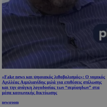
«Fake news και ψηφιακός λιθοβολισμός»: Ο νομικός
Αχιλλέας Αιμιλιανίδης μιλά για επιθέσεις σπίλωσης
και την ανάγκη λογοδοσίας των “σερίφηδων” στα
μέσα κοινωνικής δικτύωσης
newsroom