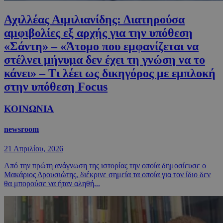
Αχιλλέας Αιμιλιανίδης: Διατηρούσα
αμφιβολίες εξ αρχής για την υπόθεση
«Σάντη» – «Άτομο που εμφανίζεται να
στέλνει μήνυμα δεν έχει τη γνώση να το
κάνει» – Τι λέει ως δικηγόρος με εμπλοκή
στην υπόθεση Focus
ΚΟΙΝΩΝΙΑ
newsroom
21 Απριλίου, 2026
Από την πρώτη ανάγνωση της ιστορίας την οποία δημοσίευσε ο
Μακάριος Δρουσιώτης, διέκρινε σημεία τα οποία για τον ίδιο δεν
θα μπορούσε να ήταν αληθή...