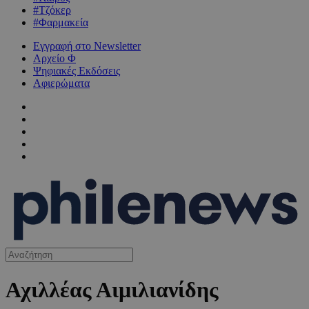
#Τζόκερ
#Φαρμακεία
Εγγραφή στο Newsletter
Αρχείο Φ
Ψηφιακές Εκδόσεις
Αφιερώματα
Αχιλλέας Αιμιλιανίδης