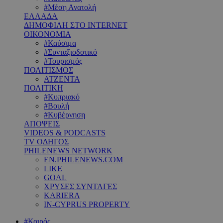
#Μέση Ανατολή
ΕΛΛΑΔΑ
ΔΗΜΟΦΙΛΗ ΣΤΟ INTERNET
ΟΙΚΟΝΟΜΙΑ
#Καύσιμα
#Συνταξιοδοτικό
#Τουρισμός
ΠΟΛΙΤΙΣΜΟΣ
ΑΤΖΕΝΤΑ
ΠΟΛΙΤΙΚΗ
#Κυπριακό
#Βουλή
#Κυβέρνηση
ΑΠΟΨΕΙΣ
VIDEOS & PODCASTS
TV ΟΔΗΓΟΣ
PHILENEWS NETWORK
EN.PHILENEWS.COM
LIKE
GOAL
ΧΡΥΣΕΣ ΣΥΝΤΑΓΕΣ
KARIERA
IN-CYPRUS PROPERTY
#Καιρός