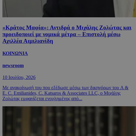
«Κράτος Μαφία»: Αντιδρά ο Μιχάλης Ζολώτας και
προειδοποιεί με νομικά μέτρα – Επιστολή μέσω
Αχιλλέα Αιμιλιανίδη
ΚΟΙΝΩΝΙΑ
newsroom
10 Ιουλίου, 2026
Με ανακοίνωσή του που εξέδωσε μέσω των δικηγόρων του A &
E. C. Emilianides, C. Katsaros & Associates LLC, ο Μιχάλης
Ζολώτας εμφανίζεται ενοχλημένος από...