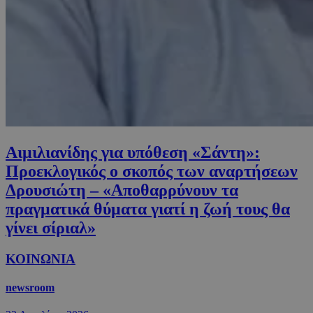
Αιμιλιανίδης για υπόθεση «Σάντη»:
Προεκλογικός ο σκοπός των αναρτήσεων
Δρουσιώτη – «Αποθαρρύνουν τα
πραγματικά θύματα γιατί η ζωή τους θα
γίνει σίριαλ»
ΚΟΙΝΩΝΙΑ
newsroom