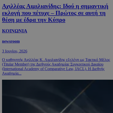
Αχιλλέας Αιμιλιανίδης: Ιδού η σημαντική
εκλογή που πέτυχε – Πρώτος σε αυτή τη
θέση με έδρα την Κύπρο
ΚΟΙΝΩΝΙΑ
newsroom
3 Ιουνίου, 2026
Ο καθηγητής Αχιλλέας Κ. Αιμιλιανίδης εξελέγη ως Τακτικό Μέλος
(Titular Member) της Διεθνούς Ακαδημίας Συγκριτικού Δικαίου
(International Academy of Comparative Law, IACL). Η Διεθνής
Ακαδημία...