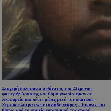
Στυγερή δολοφονία ο θάνατος του 22χρονου
φοιτητή: Δράστης και θύμα γνωρίστηκαν σε
λεωφορείο και πέντε μέρες μετά τον σκότωσε –
Ζητούσε λύτρα ενώ ήταν ήδη νεκρός – Εικόνες και
βίντεο από το σημείο εντοπισμού της σορού