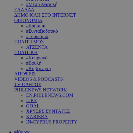
#Μέση Ανατολή
ΕΛΛΑΔΑ
ΔΗΜΟΦΙΛΗ ΣΤΟ INTERNET
ΟΙΚΟΝΟΜΙΑ
#Καύσιμα
#Συνταξιοδοτικό
#Τουρισμός
ΠΟΛΙΤΙΣΜΟΣ
ΑΤΖΕΝΤΑ
ΠΟΛΙΤΙΚΗ
#Κυπριακό
#Βουλή
#Κυβέρνηση
ΑΠΟΨΕΙΣ
VIDEOS & PODCASTS
TV ΟΔΗΓΟΣ
PHILENEWS NETWORK
EN.PHILENEWS.COM
LIKE
GOAL
ΧΡΥΣΕΣ ΣΥΝΤΑΓΕΣ
KARIERA
IN-CYPRUS PROPERTY
#Καιρός