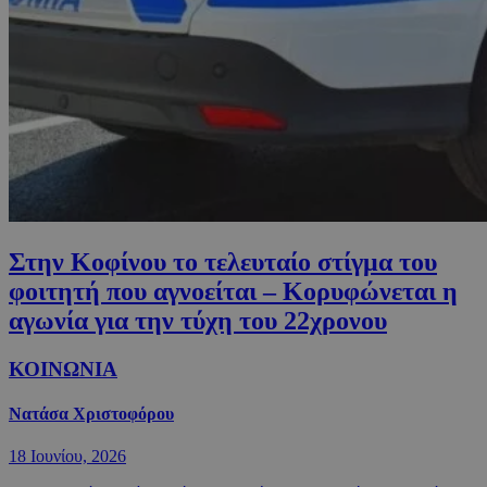
Στην Κοφίνου το τελευταίο στίγμα του
φοιτητή που αγνοείται – Κορυφώνεται η
αγωνία για την τύχη του 22χρονου
ΚΟΙΝΩΝΙΑ
Νατάσα Χριστοφόρου
18 Ιουνίου, 2026