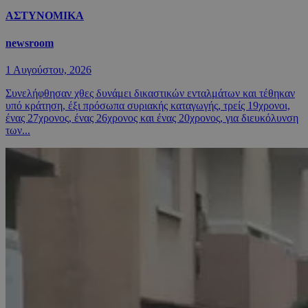
ΑΣΤΥΝΟΜΙΚΑ
newsroom
1 Αυγούστου, 2026
Συνελήφθησαν χθες δυνάμει δικαστικών ενταλμάτων και τέθηκαν
υπό κράτηση, έξι πρόσωπα συριακής καταγωγής, τρείς 19χρονοι,
ένας 27χρονος, ένας 26χρονος και ένας 20χρονος, για διευκόλυνση
των...