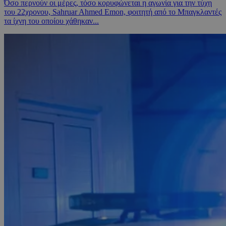
Όσο περνούν οι μέρες, τόσο κορυφώνεται η αγωνία για την τύχη
του 22χρονου, Sahruar Ahmed Emon, φοιτητή από το Μπαγκλαντές
τα ίχνη του οποίου χάθηκαν...