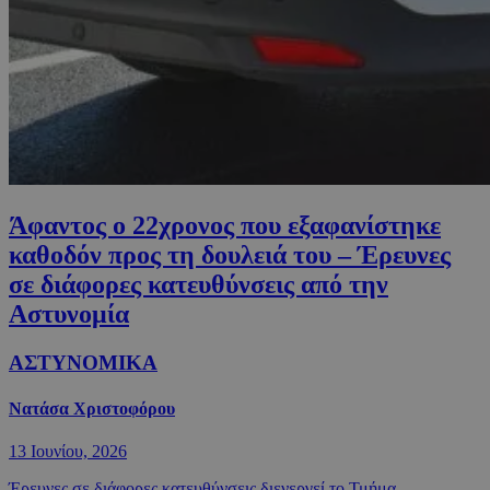
Άφαντος ο 22χρονος που εξαφανίστηκε
καθοδόν προς τη δουλειά του – Έρευνες
σε διάφορες κατευθύνσεις από την
Αστυνομία
ΑΣΤΥΝΟΜΙΚΑ
Νατάσα Χριστοφόρου
13 Ιουνίου, 2026
Έρευνες σε διάφορες κατευθύνσεις διενεργεί το Τμήμα