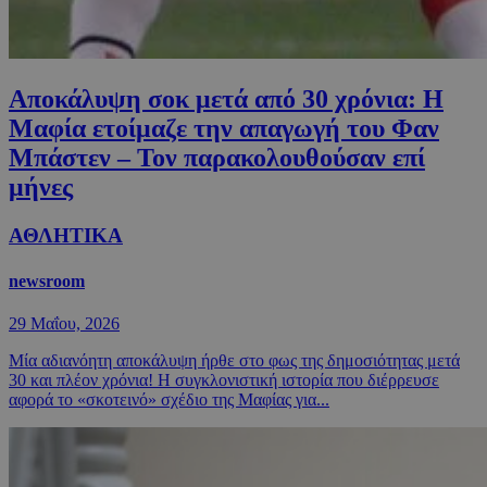
Αποκάλυψη σοκ μετά από 30 χρόνια: Η
Μαφία ετοίμαζε την απαγωγή του Φαν
Μπάστεν – Τον παρακολουθούσαν επί
μήνες
ΑΘΛΗΤΙΚΑ
newsroom
29 Μαΐου, 2026
Μία αδιανόητη αποκάλυψη ήρθε στο φως της δημοσιότητας μετά
30 και πλέον χρόνια! Η συγκλονιστική ιστορία που διέρρευσε
αφορά το «σκοτεινό» σχέδιο της Μαφίας για...