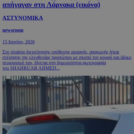
απήγαγαν στη Λάρνακα (εικόνα)
ΑΣΤΥΝΟΜΙΚΑ
newsroom
15 Ιουνίου, 2026
Στο πλαίσιο διερεύνησης υπόθεσης αρπαγής, απαγωγής ή/και
στέρησης της ελευθερίας προσώπου με σκοπό τον κρυφό και άδικο
περιορισμό του, δίνεται στη δημοσιότητα φωτογραφία
του SHAHRUAR AHMED...