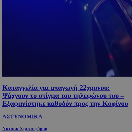
Καταγγελία για απαγωγή 22χρονου:
Ψάχνουν το στίγμα του τηλεφώνου του –
Εξαφανίστηκε καθοδόν προς την Κοφίνου
ΑΣΤΥΝΟΜΙΚΑ
Νατάσα Χριστοφόρου