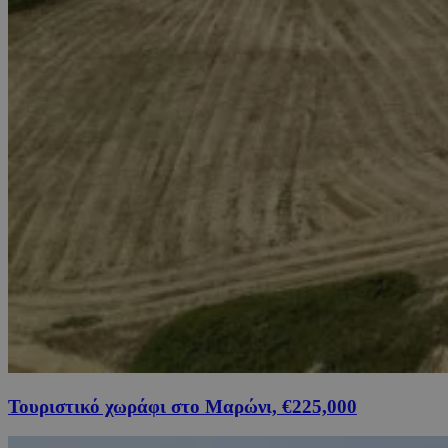
Τουριστικό χωράφι στο Μαρώνι, €225,000