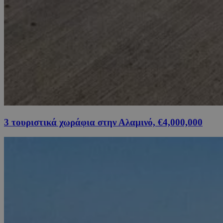
3 τουριστικά χωράφια στην Αλαμινό, €4,000,000