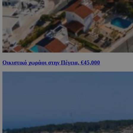
Οικιστικό χωράφι στην Πέγεια, €45,000