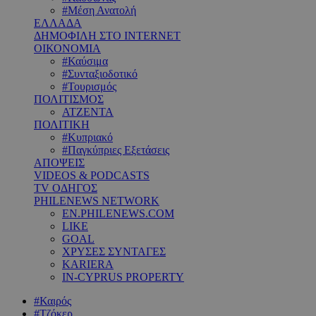
#Μέση Ανατολή
ΕΛΛΑΔΑ
ΔΗΜΟΦΙΛΗ ΣΤΟ INTERNET
ΟΙΚΟΝΟΜΙΑ
#Καύσιμα
#Συνταξιοδοτικό
#Τουρισμός
ΠΟΛΙΤΙΣΜΟΣ
ΑΤΖΕΝΤΑ
ΠΟΛΙΤΙΚΗ
#Κυπριακό
#Παγκύπριες Εξετάσεις
ΑΠΟΨΕΙΣ
VIDEOS & PODCASTS
TV ΟΔΗΓΟΣ
PHILENEWS NETWORK
EN.PHILENEWS.COM
LIKE
GOAL
ΧΡΥΣΕΣ ΣΥΝΤΑΓΕΣ
KARIERA
IN-CYPRUS PROPERTY
#Καιρός
#Τζόκερ