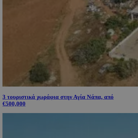
3 τουριστικά χωράφια στην Αγία Νάπα, από
€500,000