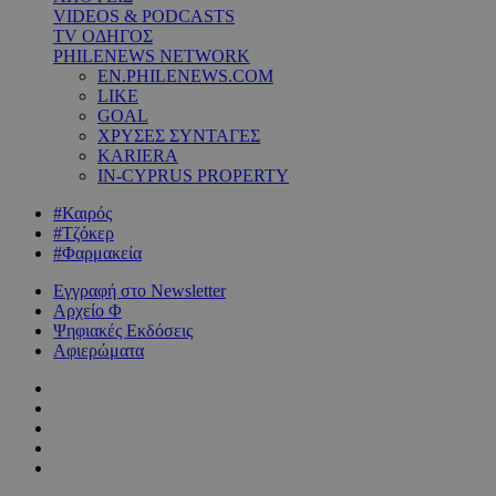
VIDEOS & PODCASTS
TV ΟΔΗΓΟΣ
PHILENEWS NETWORK
EN.PHILENEWS.COM
LIKE
GOAL
ΧΡΥΣΕΣ ΣΥΝΤΑΓΕΣ
KARIERA
IN-CYPRUS PROPERTY
#Καιρός
#Τζόκερ
#Φαρμακεία
Εγγραφή στο Newsletter
Αρχείο Φ
Ψηφιακές Εκδόσεις
Αφιερώματα