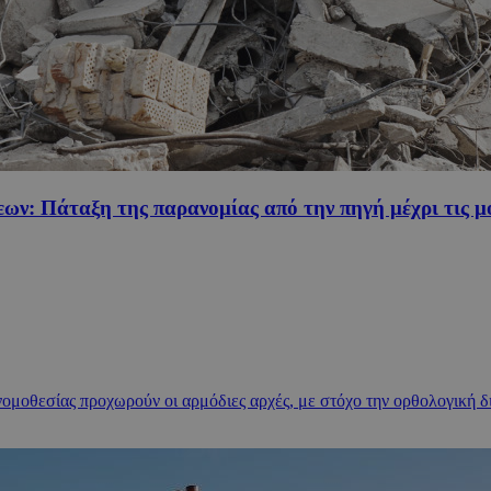
ν: Πάταξη της παρανομίας από την πηγή μέχρι τις μο
 νομοθεσίας προχωρούν οι αρμόδιες αρχές, με στόχο την ορθολογικ