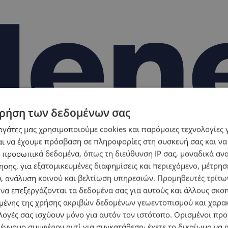
ρήση των δεδομένων σας
εργάτες μας χρησιμοποιούμε cookies και παρόμοιες τεχνολογίες 
ι να έχουμε πρόσβαση σε πληροφορίες στη συσκευή σας και να
 προσωπικά δεδομένα, όπως τη διεύθυνση IP σας, μοναδικά αν
σης, για εξατομικευμένες διαφημίσεις και περιεχόμενο, μέτρη
υ, ανάλυση κοινού και βελτίωση υπηρεσιών.
Προμηθευτές τρίτων
 να επεξεργάζονται τα δεδομένα σας για αυτούς και άλλους σκο
ένης της χρήσης ακριβών δεδομένων γεωεντοπισμού και χαρα
λογές σας ισχύουν μόνο για αυτόν τον ιστότοπο. Ορισμένοι πρ
 έννομο συμφέρον αντί για συγκατάθεση· έχετε το δικαίωμα να α