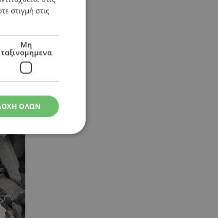
τε στιγμή στις
Μη
ταξινομημενα
ΔΟΧΗ ΟΛΩΝ