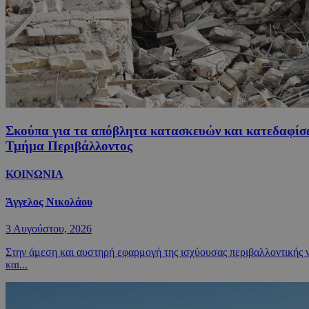
Σκούπα για τα απόβλητα κατασκευών και κατεδαφίσεω
Τμήμα Περιβάλλοντος
ΚΟΙΝΩΝΙΑ
Άγγελος Νικολάου
3 Αυγούστου, 2026
Στην άμεση και αυστηρή εφαρμογή της ισχύουσας περιβαλλοντικής
και...