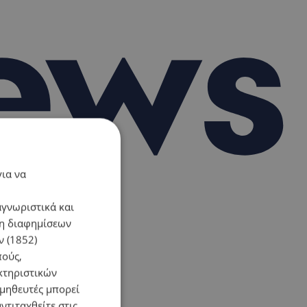
για να
αγνωριστικά και
ση διαφημίσεων
 (1852)
πούς,
κτηριστικών
ομηθευτές μπορεί
ντιταχθείτε στις