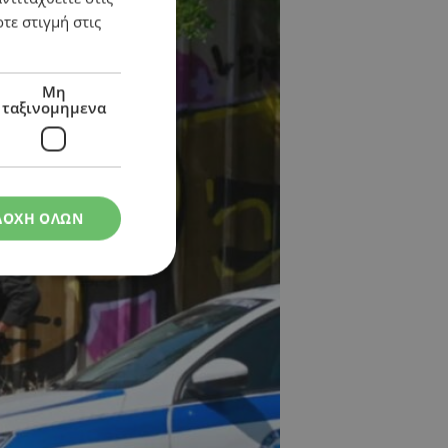
τε στιγμή στις
Μη
ταξινομημενα
ΔΟΧΗ ΟΛΩΝ