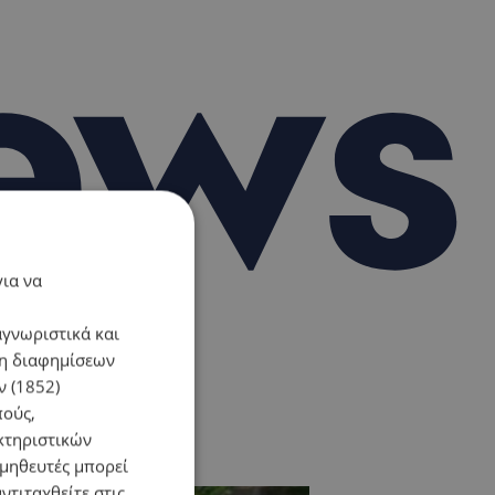
για να
αγνωριστικά και
ση διαφημίσεων
 (1852)
πούς,
κτηριστικών
ομηθευτές μπορεί
ντιταχθείτε στις