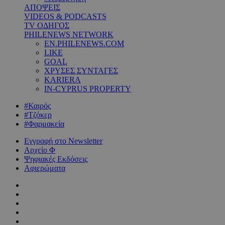
ΑΠΟΨΕΙΣ
VIDEOS & PODCASTS
TV ΟΔΗΓΟΣ
PHILENEWS NETWORK
EN.PHILENEWS.COM
LIKE
GOAL
ΧΡΥΣΕΣ ΣΥΝΤΑΓΕΣ
KARIERA
IN-CYPRUS PROPERTY
#Καιρός
#Τζόκερ
#Φαρμακεία
Εγγραφή στο Newsletter
Αρχείο Φ
Ψηφιακές Εκδόσεις
Αφιερώματα