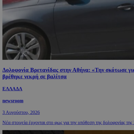
Δολοφονία Βρετανίδας στην Αθήνα: «Την σκότωσε για
βρέθηκε νεκρή σε βαλίτσα
ΕΛΛΑΔΑ
newsroom
3 Αυγούστου, 2026
Νέα στοιχεία έρχονται στο φως για την υπόθεση της δολοφονίας της