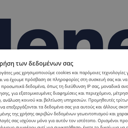
ρήση των δεδομένων σας
εργάτες μας χρησιμοποιούμε cookies και παρόμοιες τεχνολογίες 
ι να έχουμε πρόσβαση σε πληροφορίες στη συσκευή σας και να
 προσωπικά δεδομένα, όπως τη διεύθυνση IP σας, μοναδικά αν
σης, για εξατομικευμένες διαφημίσεις και περιεχόμενο, μέτρη
υ, ανάλυση κοινού και βελτίωση υπηρεσιών.
Προμηθευτές τρίτων
 να επεξεργάζονται τα δεδομένα σας για αυτούς και άλλους σκο
ένης της χρήσης ακριβών δεδομένων γεωεντοπισμού και χαρα
λογές σας ισχύουν μόνο για αυτόν τον ιστότοπο. Ορισμένοι πρ
 έννομο συμφέρον αντί για συγκατάθεση· έχετε το δικαίωμα να α