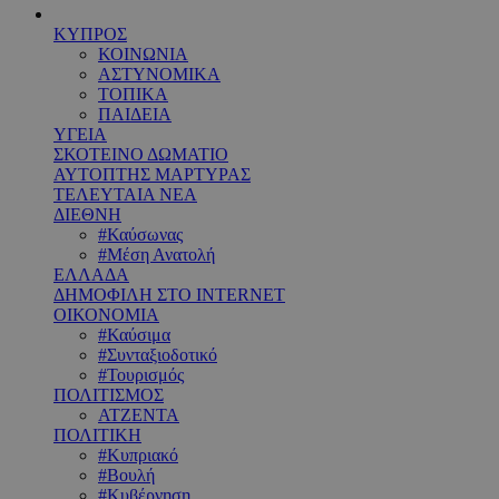
ΚΥΠΡΟΣ
ΚΟΙΝΩΝΙΑ
ΑΣΤΥΝΟΜΙΚΑ
ΤΟΠΙΚΑ
ΠΑΙΔΕΙΑ
ΥΓΕΙΑ
ΣΚΟΤΕΙΝΟ ΔΩΜΑΤΙΟ
ΑΥΤΟΠΤΗΣ ΜΑΡΤΥΡΑΣ
ΤΕΛΕΥΤΑΙΑ ΝΕΑ
ΔΙΕΘΝΗ
#Καύσωνας
#Μέση Ανατολή
ΕΛΛΑΔΑ
ΔΗΜΟΦΙΛΗ ΣΤΟ INTERNET
ΟΙΚΟΝΟΜΙΑ
#Καύσιμα
#Συνταξιοδοτικό
#Τουρισμός
ΠΟΛΙΤΙΣΜΟΣ
ΑΤΖΕΝΤΑ
ΠΟΛΙΤΙΚΗ
#Κυπριακό
#Βουλή
#Κυβέρνηση