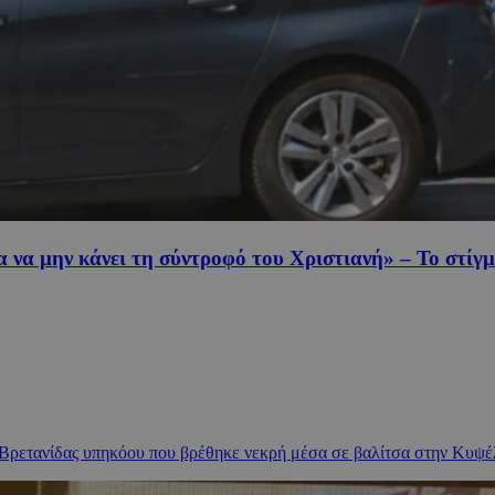
 να μην κάνει τη σύντροφό του Χριστιανή» – Το στίγ
 Βρετανίδας υπηκόου που βρέθηκε νεκρή μέσα σε βαλίτσα στην Κυψέλη