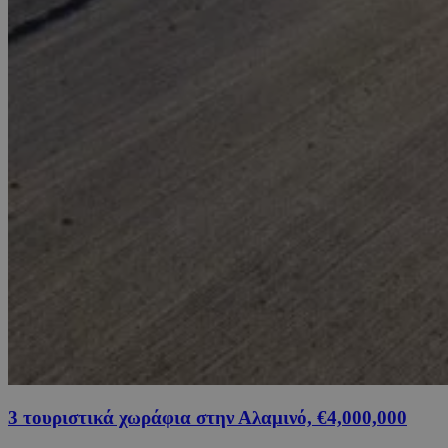
3 τουριστικά χωράφια στην Αλαμινό, €4,000,000