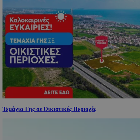
Τεμάχια Γης σε Οικιστικές Περιοχές