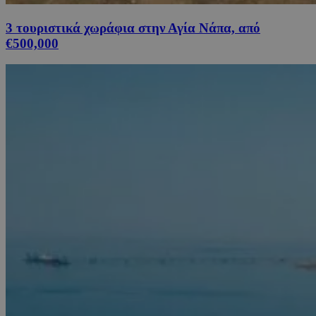
3 τουριστικά χωράφια στην Αγία Νάπα, από
€500,000