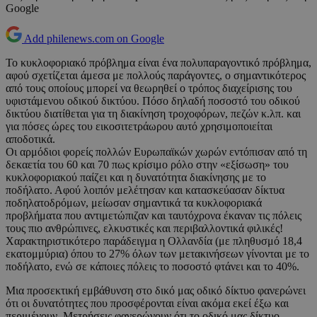
Google
Add philenews.com on Google
Το κυκλοφοριακό πρόβλημα είναι ένα πολυπαραγοντικό πρόβλημα,
αφού σχετίζεται άμεσα με πολλούς παράγοντες, ο σημαντικότερος
από τους οποίους μπορεί να θεωρηθεί ο τρόπος διαχείρισης του
υφιστάμενου οδικού δικτύου. Πόσο δηλαδή ποσοστό του οδικού
δικτύου διατίθεται για τη διακίνηση τροχοφόρων, πεζών κ.λπ. και
για πόσες ώρες του εικοσιτετράωρου αυτό χρησιμοποιείται
αποδοτικά.
Οι αρμόδιοι φορείς πολλών Ευρωπαϊκών χωρών εντόπισαν από τη
δεκαετία του 60 και 70 πως κρίσιμο ρόλο στην «εξίσωση» του
κυκλοφοριακού παίζει και η δυνατότητα διακίνησης με το
ποδήλατο. Αφού λοιπόν μελέτησαν και κατασκεύασαν δίκτυα
ποδηλατοδρόμων, μείωσαν σημαντικά τα κυκλοφοριακά
προβλήματα που αντιμετώπιζαν και ταυτόχρονα έκαναν τις πόλεις
τους πιο ανθρώπινες, ελκυστικές και περιβαλλοντικά φιλικές!
Χαρακτηριστικότερο παράδειγμα η Ολλανδία (με πληθυσμό 18,4
εκατομμύρια) όπου το 27% όλων των μετακινήσεων γίνονται με το
ποδήλατο, ενώ σε κάποιες πόλεις το ποσοστό φτάνει και το 40%.
Μια προσεκτική εμβάθυνση στο δικό μας οδικό δίκτυο φανερώνει
ότι οι δυνατότητες που προσφέρονται είναι ακόμα εκεί έξω και
περιμένουν. Μετρήσεις φανερώνουν ότι το οδικό μας δίκτυο