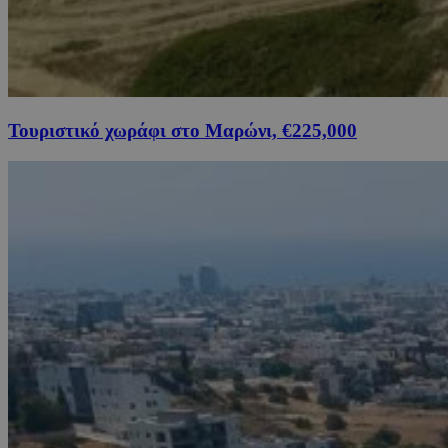
Τουριστικό χωράφι στο Μαρώνι, €225,000