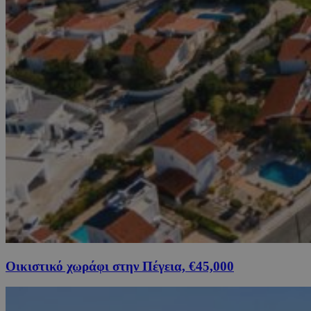
Οικιστικό χωράφι στην Πέγεια, €45,000