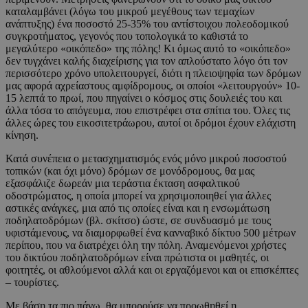
καταλαμβάνει (λόγω του μικρού μεγέθους των τεμαχίων
ανάπτυξης) ένα ποσοστό 25-35% του αντίστοιχου πολεοδομικού
συγκροτήματος, γεγονός που τοπολογικά το καθιστά το
μεγαλύτερο «οικόπεδο» της πόλης! Κι όμως αυτό το «οικόπεδο»
δεν τυγχάνει καλής διαχείρισης για τον απλούστατο λόγο ότι τον
περισσότερο χρόνο υπολειτουργεί, διότι η πλειοψηφία των δρόμων
μας αφορά αχρείαστους αμφίδρομους, οι οποίοι «λειτουργούν» 10-
15 λεπτά το πρωί, που πηγαίνει ο κόσμος στις δουλειές του και
άλλα τόσα το απόγευμα, που επιστρέφει στα σπίτια του. Όλες τις
άλλες ώρες του εικοσιτετράωρου, αυτοί οι δρόμοι έχουν ελάχιστη
κίνηση.
Κατά συνέπεια ο μετασχηματισμός ενός μόνο μικρού ποσοστού
τοπικών (και όχι μόνο) δρόμων σε μονόδρομους, θα μας
εξασφάλιζε δωρεάν μια τεράστια έκταση ασφαλτικού
οδοστρώματος, η οποία μπορεί να χρησιμοποιηθεί για άλλες
αστικές ανάγκες, μια από τις οποίες είναι και η ενσωμάτωση
ποδηλατοδρόμων (βλ. σκίτσο) ώστε, σε συνδυασμό με τους
υφιστάμενους, να διαμορφωθεί ένα κανναβικό δίκτυο 500 μέτρων
περίπου, που να διατρέχει όλη την πόλη. Αναμενόμενοι χρήστες
του δικτύου ποδηλατοδρόμων είναι πρώτιστα οι μαθητές, οι
φοιτητές, οι αθλούμενοι αλλά και οι εργαζόμενοι και οι επισκέπτες
– τουρίστες.
Με βάση τα πιο πάνω, θα μπορούσε να προωθηθεί η