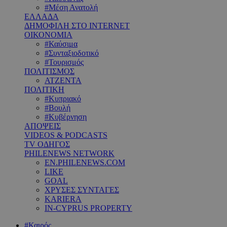
#Μέση Ανατολή
ΕΛΛΑΔΑ
ΔΗΜΟΦΙΛΗ ΣΤΟ INTERNET
ΟΙΚΟΝΟΜΙΑ
#Καύσιμα
#Συνταξιοδοτικό
#Τουρισμός
ΠΟΛΙΤΙΣΜΟΣ
ΑΤΖΕΝΤΑ
ΠΟΛΙΤΙΚΗ
#Κυπριακό
#Βουλή
#Κυβέρνηση
ΑΠΟΨΕΙΣ
VIDEOS & PODCASTS
TV ΟΔΗΓΟΣ
PHILENEWS NETWORK
EN.PHILENEWS.COM
LIKE
GOAL
ΧΡΥΣΕΣ ΣΥΝΤΑΓΕΣ
KARIERA
IN-CYPRUS PROPERTY
#Καιρός