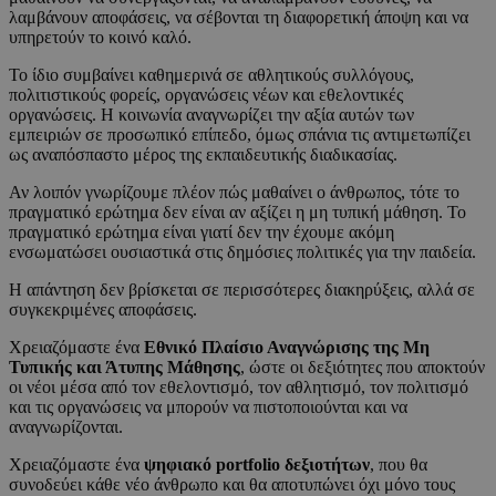
λαμβάνουν αποφάσεις, να σέβονται τη διαφορετική άποψη και να
υπηρετούν το κοινό καλό.
Το ίδιο συμβαίνει καθημερινά σε αθλητικούς συλλόγους,
πολιτιστικούς φορείς, οργανώσεις νέων και εθελοντικές
οργανώσεις. Η κοινωνία αναγνωρίζει την αξία αυτών των
εμπειριών σε προσωπικό επίπεδο, όμως σπάνια τις αντιμετωπίζει
ως αναπόσπαστο μέρος της εκπαιδευτικής διαδικασίας.
Αν λοιπόν γνωρίζουμε πλέον πώς μαθαίνει ο άνθρωπος, τότε το
πραγματικό ερώτημα δεν είναι αν αξίζει η μη τυπική μάθηση. Το
πραγματικό ερώτημα είναι γιατί δεν την έχουμε ακόμη
ενσωματώσει ουσιαστικά στις δημόσιες πολιτικές για την παιδεία.
Η απάντηση δεν βρίσκεται σε περισσότερες διακηρύξεις, αλλά σε
συγκεκριμένες αποφάσεις.
Χρειαζόμαστε ένα
Εθνικό Πλαίσιο Αναγνώρισης της Μη
Τυπικής και Άτυπης Μάθησης
, ώστε οι δεξιότητες που αποκτούν
οι νέοι μέσα από τον εθελοντισμό, τον αθλητισμό, τον πολιτισμό
και τις οργανώσεις να μπορούν να πιστοποιούνται και να
αναγνωρίζονται.
Χρειαζόμαστε ένα
ψηφιακό portfolio δεξιοτήτων
, που θα
συνοδεύει κάθε νέο άνθρωπο και θα αποτυπώνει όχι μόνο τους