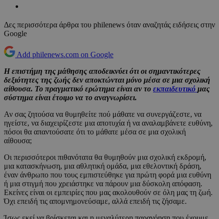
Δες περισσότερα άρθρα του philenews όταν αναζητάς ειδήσεις στην
Google
Add philenews.com on Google
Η επιστήμη της μάθησης αποδεικνύει ότι οι σημαντικότερες
δεξιότητες της ζωής δεν αποκτώνται μόνο μέσα σε μια σχολική
αίθουσα. Το πραγματικό ερώτημα είναι αν το
εκπαιδευτικό
μας
σύστημα είναι έτοιμο να το αναγνωρίσει.
Αν σας ζητούσα να θυμηθείτε πού μάθατε να συνεργάζεστε, να
ηγείστε, να διαχειρίζεστε μια αποτυχία ή να αναλαμβάνετε ευθύνη,
πόσοι θα απαντούσατε ότι το μάθατε μέσα σε μια σχολική
αίθουσα;
Οι περισσότεροι πιθανότατα θα θυμηθούν μια σχολική εκδρομή,
μια κατασκήνωση, μια αθλητική ομάδα, μια εθελοντική δράση,
έναν άνθρωπο που τους εμπιστεύθηκε για πρώτη φορά μια ευθύνη
ή μια στιγμή που χρειάστηκε να πάρουν μια δύσκολη απόφαση.
Εκείνες είναι οι εμπειρίες που μας ακολουθούν σε όλη μας τη ζωή.
Όχι επειδή τις απομνημονεύσαμε, αλλά επειδή τις ζήσαμε.
Ίσως εκεί να βρίσκεται και η μεγαλύτερη παρανόηση που έχουμε