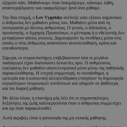
εξηγούν κάτι. Μαθαίνουμε όταν δοκιμάζουμε, κάνουμε λάθη,
αναστοχαζόμαστε και εφαρμόζουμε ξανά όσα μάθαμε.
Την ίδια στιγμή, ο
Lev Vygotsky
ανέδειξε κάτι εξίσου σημαντικό:
ο άνθρωπος δεν μαθαίνει μόνος του. Μαθαίνει μέσα από τη
συνεργασία με άλλους ανθρώπους. Ο γονιός, ο δάσκαλος, ο
προπονητής, ο Αρχηγός Προσκόπων, ο μέντορας ή ο εθελοντής δεν
μεταφέρουν απλώς γνώσεις. Δημιουργούν τις συνθήκες μέσα στις
οποίες ο νέος άνθρωπος αναπτύσσει αυτοπεποίθηση, κρίση και
υπευθυνότητα.
Σήμερα, οι νευροεπιστήμες επιβεβαιώνουν όσα οι μεγάλοι
παιδαγωγοί είχαν διατυπώσει δεκαετίες πριν. Ο ανθρώπινος
εγκέφαλος δεν μαθαίνει αποτελεσματικά μόνο μέσω της παθητικής
παρακολούθησης. Η ενεργή συμμετοχή, το συναίσθημα, η
εμπειρία και η κοινωνική αλληλεπίδραση ενισχύουν τη δημιουργία
ισχυρότερων νευρωνικών συνδέσεων και οδηγούν σε βαθύτερη
και πιο διαρκή μάθηση.
Με άλλα λόγια, η επιστήμη μάς λέει ότι οι σημαντικότερες
δεξιότητες της ζωής καλλιεργούνται όταν ο άνθρωπος συμμετέχει
και όχι όταν παρακολουθεί.
Αυτή ακριβώς είναι η φιλοσοφία της μη τυπικής μάθησης.