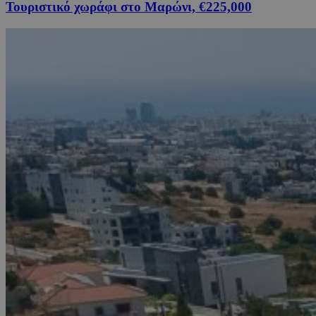
Τουριστικό χωράφι στο Μαρώνι, €225,000