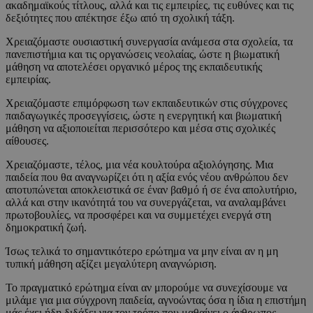
ακαδημαϊκούς τίτλους, αλλά και τις εμπειρίες, τις ευθύνες και τις
δεξιότητες που απέκτησε έξω από τη σχολική τάξη.
Χρειαζόμαστε ουσιαστική συνεργασία ανάμεσα στα σχολεία, τα
πανεπιστήμια και τις οργανώσεις νεολαίας, ώστε η βιωματική
μάθηση να αποτελέσει οργανικό μέρος της εκπαιδευτικής
εμπειρίας.
Χρειαζόμαστε επιμόρφωση των εκπαιδευτικών στις σύγχρονες
παιδαγωγικές προσεγγίσεις, ώστε η ενεργητική και βιωματική
μάθηση να αξιοποιείται περισσότερο και μέσα στις σχολικές
αίθουσες.
Χρειαζόμαστε, τέλος, μια νέα κουλτούρα αξιολόγησης. Μια
παιδεία που θα αναγνωρίζει ότι η αξία ενός νέου ανθρώπου δεν
αποτυπώνεται αποκλειστικά σε έναν βαθμό ή σε ένα απολυτήριο,
αλλά και στην ικανότητά του να συνεργάζεται, να αναλαμβάνει
πρωτοβουλίες, να προσφέρει και να συμμετέχει ενεργά στη
δημοκρατική ζωή.
Ίσως τελικά το σημαντικότερο ερώτημα να μην είναι αν η μη
τυπική μάθηση αξίζει μεγαλύτερη αναγνώριση.
Το πραγματικό ερώτημα είναι αν μπορούμε να συνεχίσουμε να
μιλάμε για μια σύγχρονη παιδεία, αγνοώντας όσα η ίδια η επιστήμη
μάς έχει ήδη διδάξει για τον τρόπο που μαθαίνει ο άνθρωπος.