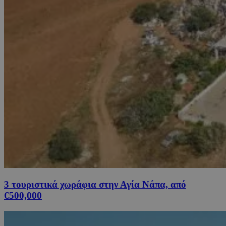
3 τουριστικά χωράφια στην Αγία Νάπα, από
€500,000