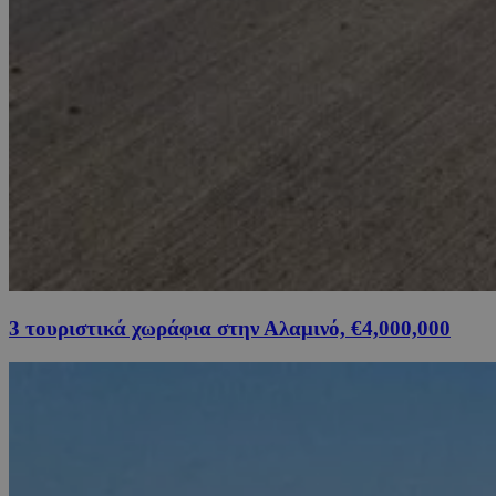
3 τουριστικά χωράφια στην Αλαμινό, €4,000,000