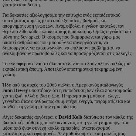
για την εκπαίδευση.
Για δεκαετίες αξιολογήσαμε την επιτυχία ενός εκπαιδευτικού
συστήματος κυρίως μέσα από εξετάσεις, βαθμούς και
απομνημόνευση γνώσεων. Αναμφίβολα, η γνώση αποτελεί τον
θεμέλιο λίθο κάθε εκπαιδευτικής διαδικασίας. Όμως η γνώση από
μόνη της δεν αρκεί. Ο κόσμος που διαμορφώνεται γύρω μας
απαιτεί ανθρώπους που μπορούν να συνεργάζονται, να
δημιουργούν, να επικοινωνούν, να επιλύουν προβλήματα, να
αναλαμβάνουν πρωτοβουλίες και να προσαρμόζονται στις αλλαγές.
Το ενδιαφέρον είναι ότι όλα αυτά δεν αποτελούν πλέον απλώς μια
εκπαιδευτική άποψη. Αποτελούν επιστημονικά τεκμηριωμένη
γνώση.
Ήδη από τις αρχές του 20ού αιώνα, ο Αμερικανός παιδαγωγός
John Dewey
υποστήριζε ότι η εκπαίδευση δεν είναι προετοιμασία
για τη ζωή, αλλά η ίδια η ζωή. Η πραγματική μάθηση, έλεγε,
γεννιέται όταν ο άνθρωπος συμμετέχει ενεργά, πειραματίζεται και
συνδέει τη γνώση με την εμπειρία του.
Λίγες δεκαετίες αργότερα, ο
David Kolb
διατύπωσε τον κύκλο της
βιωματικής μάθησης, αποδεικνύοντας ότι η γνώση δημιουργείται
μέσα από έναν συνεχή κύκλο εμπειρίας, αναστοχασμού,
κατανόησης και εφαρμογής. Δεν μαθαίνουμε επειδή απλώς μας