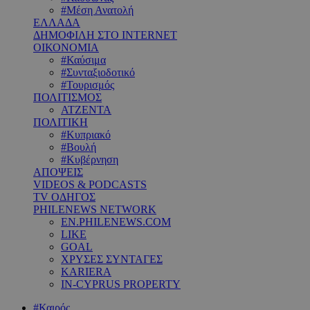
#Μέση Ανατολή
ΕΛΛΑΔΑ
ΔΗΜΟΦΙΛΗ ΣΤΟ INTERNET
ΟΙΚΟΝΟΜΙΑ
#Καύσιμα
#Συνταξιοδοτικό
#Τουρισμός
ΠΟΛΙΤΙΣΜΟΣ
ΑΤΖΕΝΤΑ
ΠΟΛΙΤΙΚΗ
#Κυπριακό
#Βουλή
#Κυβέρνηση
ΑΠΟΨΕΙΣ
VIDEOS & PODCASTS
TV ΟΔΗΓΟΣ
PHILENEWS NETWORK
EN.PHILENEWS.COM
LIKE
GOAL
ΧΡΥΣΕΣ ΣΥΝΤΑΓΕΣ
KARIERA
IN-CYPRUS PROPERTY
#Καιρός