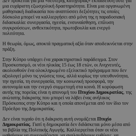
Δεν πρόκειται για μια «δεύτερης κατηγορίας» εκπαίδευση ούτε για
μια ευχάριστη εξωσχολική δραστηριότητα. Είναι μια οργανωμένη
μαθησιακή διαδικασία που αναπτύσσει δεξιότητες τις οποίες
δύσκολα μπορεί να καλλιεργήσει από μόνη της η παραδοσιακή
διδασκαλία: συνεργασία, ηγεσία, ενσυναίσθηση, επίλυση
συγκρούσεων, ανθεκτικότητα, πρωτοβουλία και ενεργό
πολιτότητα.
Η θεωρία, όμως, αποκτά πραγματική αξία όταν αποδεικνύεται στην
πράξη.
Στην Κύπρο υπάρχει ένα χαρακτηριστικό παράδειγμα. Στον
Προσκοπισμό, οι νέοι ηλικίας 15 έως 18 ετών, οι Ανιχνευτές,
ακολουθούν ένα ολοκληρωμένο εξελικτικό πρόγραμμα που δεν
αξιολογεί μόνο τις γνώσεις τους, αλλά κυρίως την υπευθυνότητα,
την ηγεσία, τη συνεργασία, την κοινωνική προσφορά, την
αυτονομία και την ενεργό συμμετοχή στα κοινά. Η κορύφωση
αυτής της πορείας είναι η απονομή του
Πτυχίου Δημοκρατίας
, της
ανώτατης διάκρισης που μπορεί να λάβει ένας ανήλικος
Πρόσκοπος στην Κύπρο και η οποία απονέμεται από τον ίδιο τον
Πρόεδρο της Δημοκρατίας.
Δεν είναι τυχαίο ότι η διάκριση αυτή ονομάζεται
Πτυχίο
Δημοκρατίας
. Γιατί η δημοκρατία δεν διδάσκεται μόνο μέσα από
τα βιβλία της Πολιτικής Αγωγής. Καλλιεργείται όταν οι νέοι
μαθαίνουν να συνεργάζονται, να αναλαμβάνουν ευθύνες, να