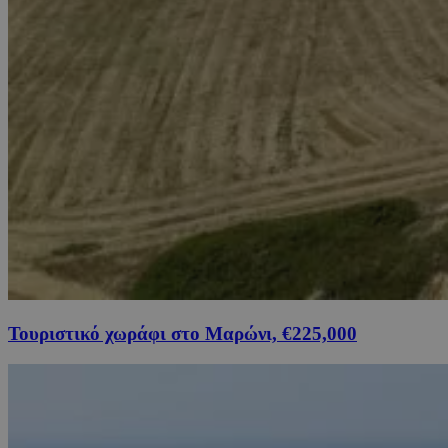
Τουριστικό χωράφι στο Μαρώνι, €225,000