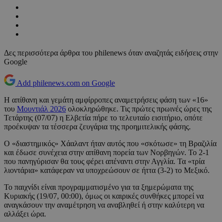
Δες περισσότερα άρθρα του philenews όταν αναζητάς ειδήσεις στην
Google
Add philenews.com on Google
Η απίθανη και γεμάτη αμφίρροπες αναμετρήσεις φάση των «16»
του
Μουντιάλ 2026
ολοκληρώθηκε. Τις πρώτες πρωινές ώρες της
Τετάρτης (07/07) η Ελβετία πήρε το τελευταίο εισιτήριο, οπότε
προέκυψαν τα τέσσερα ζευγάρια της προημιτελικής φάσης.
Ο «διαστημικός» Χάαλαντ ήταν αυτός που «σκότωσε» τη Βραζιλία
και έδωσε συνέχεια στην απίθανη πορεία των Νορβηγών. Το 2-1
που πανηγύρισαν θα τους φέρει απέναντι στην Αγγλία. Τα «τρία
λιοντάρια» κατάφεραν να υποχρεώσουν σε ήττα (3-2) το Μεξικό.
Το παιχνίδι είναι προγραμματισμένο για τα ξημερώματα της
Κυριακής (19/07, 00:00), όμως οι καιρικές συνθήκες μπορεί να
αναγκάσουν την αναμέτρηση να αναβληθεί ή στην καλύτερη να
αλλάξει ώρα.