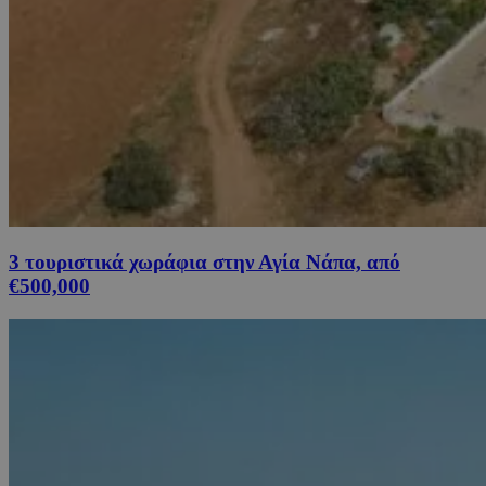
3 τουριστικά χωράφια στην Αγία Νάπα, από
€500,000