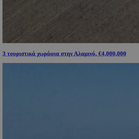
3 τουριστικά χωράφια στην Αλαμινό, €4,000,000