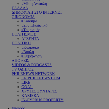
#Μέση Ανατολή
ΕΛΛΑΔΑ
ΔΗΜΟΦΙΛΗ ΣΤΟ INTERNET
ΟΙΚΟΝΟΜΙΑ
#Καύσιμα
#Συνταξιοδοτικό
#Τουρισμός
ΠΟΛΙΤΙΣΜΟΣ
ΑΤΖΕΝΤΑ
ΠΟΛΙΤΙΚΗ
#Κυπριακό
#Βουλή
#Κυβέρνηση
ΑΠΟΨΕΙΣ
VIDEOS & PODCASTS
TV ΟΔΗΓΟΣ
PHILENEWS NETWORK
EN.PHILENEWS.COM
LIKE
GOAL
ΧΡΥΣΕΣ ΣΥΝΤΑΓΕΣ
KARIERA
IN-CYPRUS PROPERTY
#Καιρός