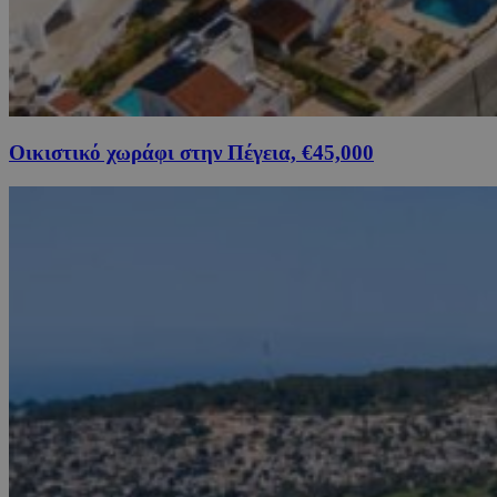
Οικιστικό χωράφι στην Πέγεια, €45,000