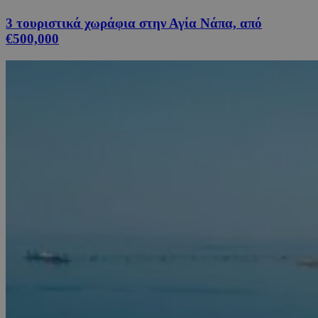
3 τουριστικά χωράφια στην Αγία Νάπα, από
€500,000