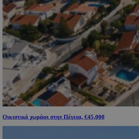
Οικιστικό χωράφι στην Πέγεια, €45,000