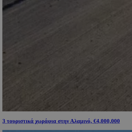
3 τουριστικά χωράφια στην Αλαμινό, €4,000,000