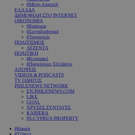
#Μέση Ανατολή
ΕΛΛΑΔΑ
ΔΗΜΟΦΙΛΗ ΣΤΟ INTERNET
ΟΙΚΟΝΟΜΙΑ
#Καύσιμα
#Συνταξιοδοτικό
#Τουρισμός
ΠΟΛΙΤΙΣΜΟΣ
ΑΤΖΕΝΤΑ
ΠΟΛΙΤΙΚΗ
#Κυπριακό
#Παγκύπριες Εξετάσεις
ΑΠΟΨΕΙΣ
VIDEOS & PODCASTS
TV ΟΔΗΓΟΣ
PHILENEWS NETWORK
EN.PHILENEWS.COM
LIKE
GOAL
ΧΡΥΣΕΣ ΣΥΝΤΑΓΕΣ
KARIERA
IN-CYPRUS PROPERTY
#Καιρός
#Τζόκερ