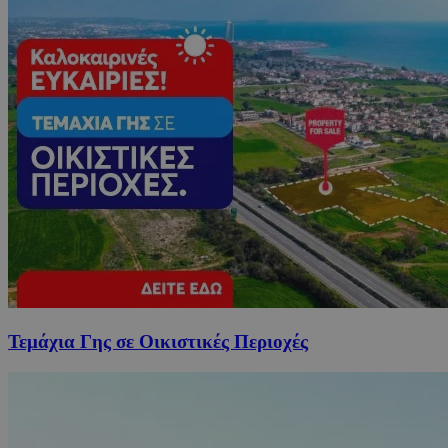
Τεμάχια Γης σε Οικιστικές Περιοχές