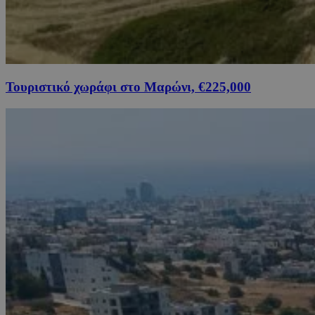
Τουριστικό χωράφι στο Μαρώνι, €225,000