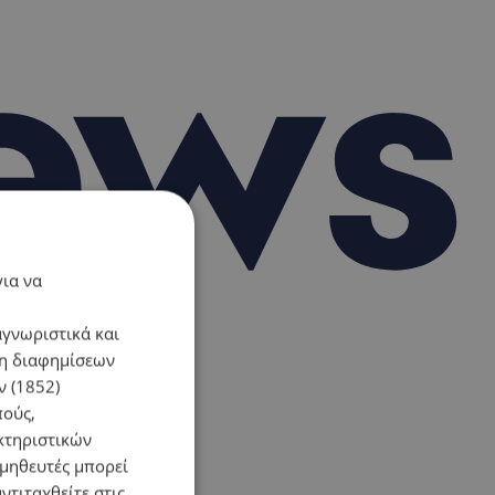
για να
αγνωριστικά και
ση διαφημίσεων
 (1852)
πούς,
κτηριστικών
ομηθευτές μπορεί
ντιταχθείτε στις