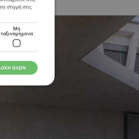
τε στιγμή στις
Μη
ταξινομημενα
ΔΟΧΗ ΟΛΩΝ