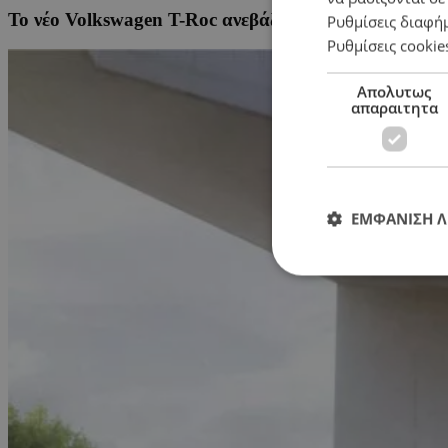
Το νέο Volkswagen T-Roc ανεβάζει τον πήχη στην κ
Ρυθμίσεις διαφή
Ρυθμίσεις cookie
Απολυτως
απαραιτητα
ΕΜΦΑΝΙΣΗ 