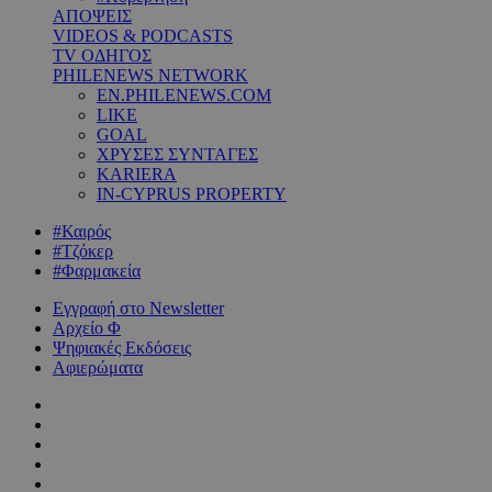
ΑΠΟΨΕΙΣ
VIDEOS & PODCASTS
TV ΟΔΗΓΟΣ
PHILENEWS NETWORK
EN.PHILENEWS.COM
LIKE
GOAL
ΧΡΥΣΕΣ ΣΥΝΤΑΓΕΣ
KARIERA
IN-CYPRUS PROPERTY
#Καιρός
#Τζόκερ
#Φαρμακεία
Εγγραφή στο Newsletter
Αρχείο Φ
Ψηφιακές Εκδόσεις
Αφιερώματα