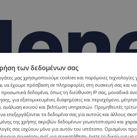
ρήση των δεδομένων σας
εργάτες μας χρησιμοποιούμε cookies και παρόμοιες τεχνολογίες 
ι να έχουμε πρόσβαση σε πληροφορίες στη συσκευή σας και να
 προσωπικά δεδομένα, όπως τη διεύθυνση IP σας, μοναδικά αν
σης, για εξατομικευμένες διαφημίσεις και περιεχόμενο, μέτρη
υ, ανάλυση κοινού και βελτίωση υπηρεσιών.
Προμηθευτές τρίτων
 να επεξεργάζονται τα δεδομένα σας για αυτούς και άλλους σκο
ένης της χρήσης ακριβών δεδομένων γεωεντοπισμού και χαρα
λογές σας ισχύουν μόνο για αυτόν τον ιστότοπο. Ορισμένοι πρ
 έννομο συμφέρον αντί για συγκατάθεση· έχετε το δικαίωμα να α