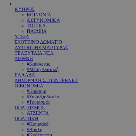
ΚΥΠΡΟΣ
ΚΟΙΝΩΝΙΑ
ΑΣΤΥΝΟΜΙΚΑ
ΤΟΠΙΚΑ
ΠΑΙΔΕΙΑ
ΥΓΕΙΑ
ΣΚΟΤΕΙΝΟ ΔΩΜΑΤΙΟ
ΑΥΤΟΠΤΗΣ ΜΑΡΤΥΡΑΣ
ΤΕΛΕΥΤΑΙΑ ΝΕΑ
ΔΙΕΘΝΗ
#Καύσωνας
#Μέση Ανατολή
ΕΛΛΑΔΑ
ΔΗΜΟΦΙΛΗ ΣΤΟ INTERNET
ΟΙΚΟΝΟΜΙΑ
#Καύσιμα
#Συνταξιοδοτικό
#Τουρισμός
ΠΟΛΙΤΙΣΜΟΣ
ΑΤΖΕΝΤΑ
ΠΟΛΙΤΙΚΗ
#Κυπριακό
#Βουλή
#Κυβέρνηση