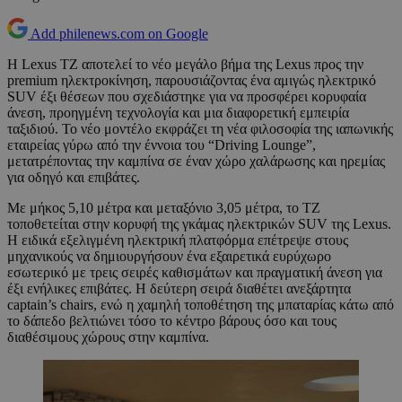
Add philenews.com on Google
Η Lexus TZ αποτελεί το νέο μεγάλο βήμα της Lexus προς την
premium ηλεκτροκίνηση, παρουσιάζοντας ένα αμιγώς ηλεκτρικό
SUV έξι θέσεων που σχεδιάστηκε για να προσφέρει κορυφαία
άνεση, προηγμένη τεχνολογία και μια διαφορετική εμπειρία
ταξιδιού. Το νέο μοντέλο εκφράζει τη νέα φιλοσοφία της ιαπωνικής
εταιρείας γύρω από την έννοια του “Driving Lounge”,
μετατρέποντας την καμπίνα σε έναν χώρο χαλάρωσης και ηρεμίας
για οδηγό και επιβάτες.
Με μήκος 5,10 μέτρα και μεταξόνιο 3,05 μέτρα, το TZ
τοποθετείται στην κορυφή της γκάμας ηλεκτρικών SUV της Lexus.
Η ειδικά εξελιγμένη ηλεκτρική πλατφόρμα επέτρεψε στους
μηχανικούς να δημιουργήσουν ένα εξαιρετικά ευρύχωρο
εσωτερικό με τρεις σειρές καθισμάτων και πραγματική άνεση για
έξι ενήλικες επιβάτες. Η δεύτερη σειρά διαθέτει ανεξάρτητα
captain’s chairs, ενώ η χαμηλή τοποθέτηση της μπαταρίας κάτω από
το δάπεδο βελτιώνει τόσο το κέντρο βάρους όσο και τους
διαθέσιμους χώρους στην καμπίνα.