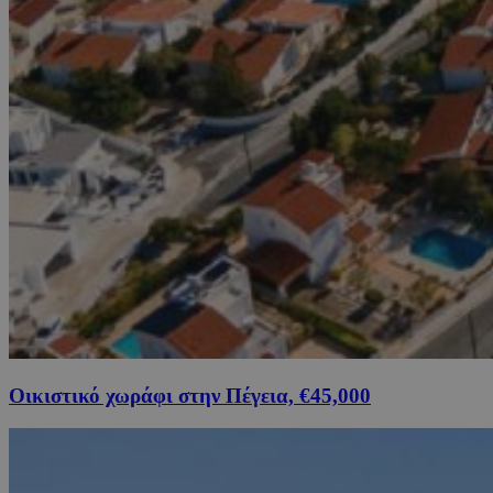
Οικιστικό χωράφι στην Πέγεια, €45,000