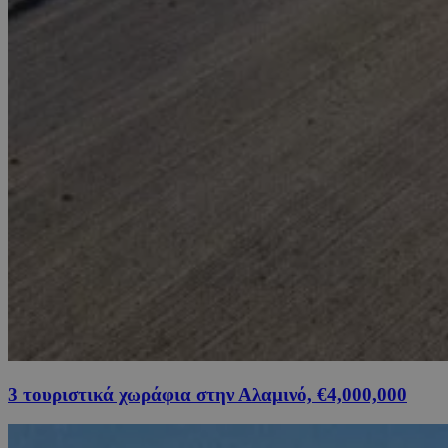
3 τουριστικά χωράφια στην Αλαμινό, €4,000,000