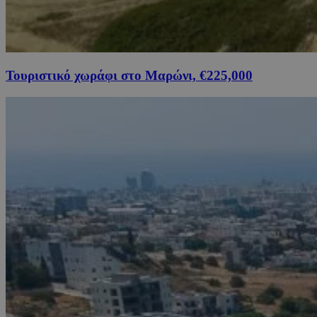
Τουριστικό χωράφι στο Μαρώνι, €225,000