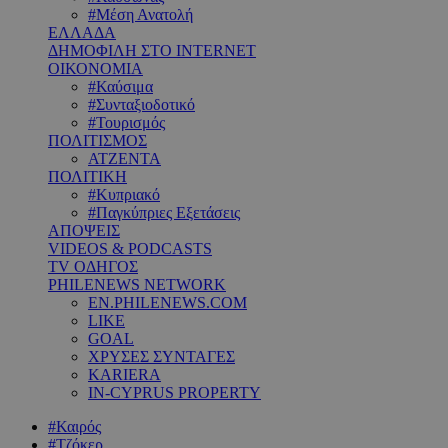
#Μέση Ανατολή
ΕΛΛΑΔΑ
ΔΗΜΟΦΙΛΗ ΣΤΟ INTERNET
ΟΙΚΟΝΟΜΙΑ
#Καύσιμα
#Συνταξιοδοτικό
#Τουρισμός
ΠΟΛΙΤΙΣΜΟΣ
ΑΤΖΕΝΤΑ
ΠΟΛΙΤΙΚΗ
#Κυπριακό
#Παγκύπριες Εξετάσεις
ΑΠΟΨΕΙΣ
VIDEOS & PODCASTS
TV ΟΔΗΓΟΣ
PHILENEWS NETWORK
EN.PHILENEWS.COM
LIKE
GOAL
ΧΡΥΣΕΣ ΣΥΝΤΑΓΕΣ
KARIERA
IN-CYPRUS PROPERTY
#Καιρός
#Τζόκερ