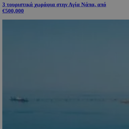
3 τουριστικά χωράφια στην Αγία Νάπα, από
€500,000