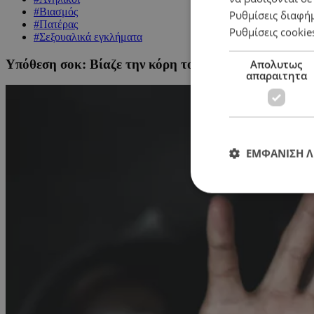
#Βιασμός
Ρυθμίσεις διαφή
#Πατέρας
Ρυθμίσεις cookie
#Σεξουαλικά εγκλήματα
Υπόθεση σοκ: Βίαζε την κόρη του από τεσσάρων ετών
Απολυτως
απαραιτητα
ΕΜΦΑΝΙΣΗ 