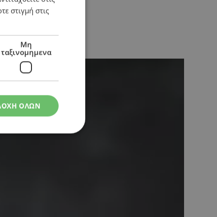
τε στιγμή στις
Μη
ταξινομημενα
ΔΟΧΗ ΟΛΩΝ