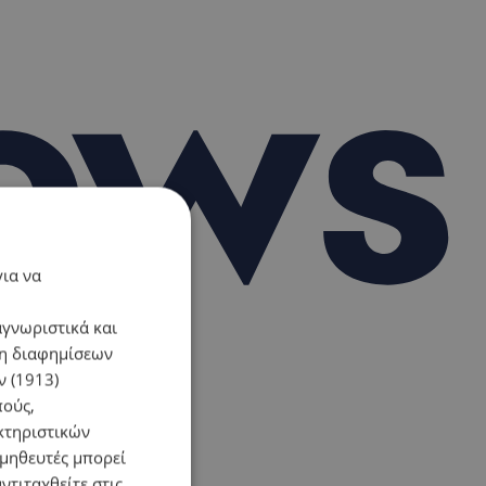
για να
αγνωριστικά και
ση διαφημίσεων
 (1913)
πούς,
κτηριστικών
ομηθευτές μπορεί
ντιταχθείτε στις