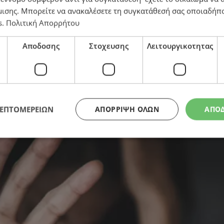
μισης
. Μπορείτε να ανακαλέσετε τη συγκατάθεσή σας οποιαδήπο
s
.
Πολιτική Απορρήτου
 – Την απειλούσε με υλικό στο κινητό του
Αποδοσης
Στοχευσης
Λειτουργικοτητας
ΛΕΠΤΟΜΕΡΕΙΩΝ
ΑΠΌΡΡΙΨΗ ΌΛΩΝ
ΑΠΟ