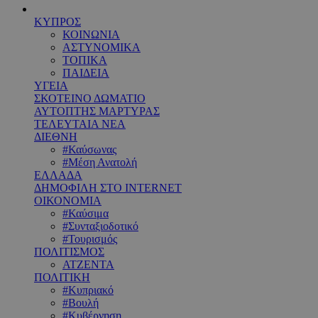
ΚΥΠΡΟΣ
ΚΟΙΝΩΝΙΑ
ΑΣΤΥΝΟΜΙΚΑ
ΤΟΠΙΚΑ
ΠΑΙΔΕΙΑ
ΥΓΕΙΑ
ΣΚΟΤΕΙΝΟ ΔΩΜΑΤΙΟ
ΑΥΤΟΠΤΗΣ ΜΑΡΤΥΡΑΣ
ΤΕΛΕΥΤΑΙΑ ΝΕΑ
ΔΙΕΘΝΗ
#Καύσωνας
#Μέση Ανατολή
ΕΛΛΑΔΑ
ΔΗΜΟΦΙΛΗ ΣΤΟ INTERNET
ΟΙΚΟΝΟΜΙΑ
#Καύσιμα
#Συνταξιοδοτικό
#Τουρισμός
ΠΟΛΙΤΙΣΜΟΣ
ΑΤΖΕΝΤΑ
ΠΟΛΙΤΙΚΗ
#Κυπριακό
#Βουλή
#Κυβέρνηση