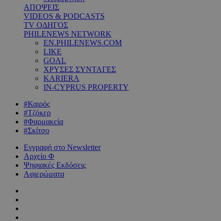
ΑΠΟΨΕΙΣ
VIDEOS & PODCASTS
TV ΟΔΗΓΟΣ
PHILENEWS NETWORK
EN.PHILENEWS.COM
LIKE
GOAL
ΧΡΥΣΕΣ ΣΥΝΤΑΓΕΣ
KARIERA
IN-CYPRUS PROPERTY
#Καιρός
#Τζόκερ
#Φαρμακεία
#Σκίτσο
Εγγραφή στο Newsletter
Αρχείο Φ
Ψηφιακές Εκδόσεις
Αφιερώματα