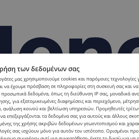
ρήση των δεδομένων σας
εργάτες μας χρησιμοποιούμε cookies και παρόμοιες τεχνολογίες 
ι να έχουμε πρόσβαση σε πληροφορίες στη συσκευή σας και να
 προσωπικά δεδομένα, όπως τη διεύθυνση IP σας, μοναδικά αν
σης, για εξατομικευμένες διαφημίσεις και περιεχόμενο, μέτρη
υ, ανάλυση κοινού και βελτίωση υπηρεσιών.
Προμηθευτές τρίτων
 να επεξεργάζονται τα δεδομένα σας για αυτούς και άλλους σκο
ένης της χρήσης ακριβών δεδομένων γεωεντοπισμού και χαρα
λογές σας ισχύουν μόνο για αυτόν τον ιστότοπο. Ορισμένοι πρ
 έννομο συμφέρον αντί για συγκατάθεση· έχετε το δικαίωμα να α