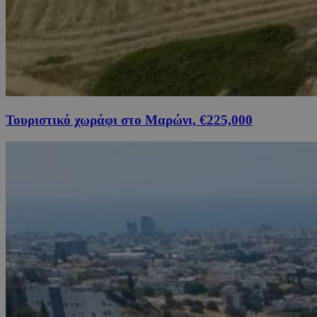
Τουριστικό χωράφι στο Μαρώνι, €225,000