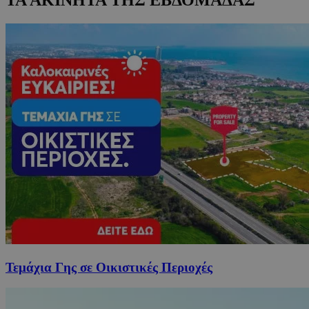
Τεμάχια Γης σε Οικιστικές Περιοχές