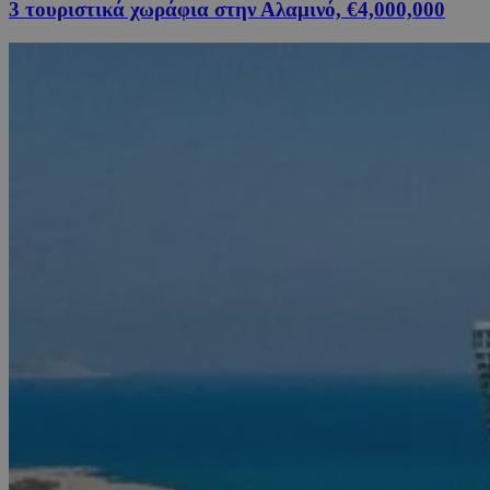
3 τουριστικά χωράφια στην Αλαμινό, €4,000,000