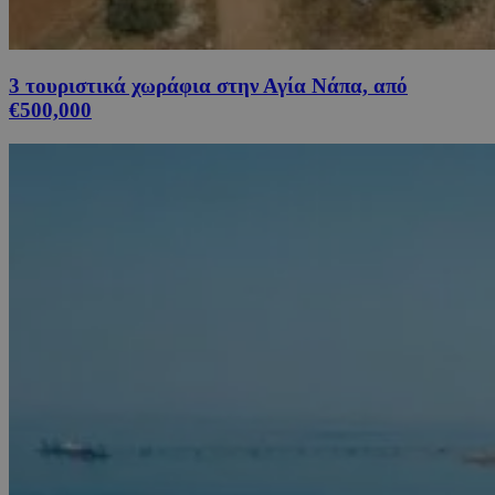
3 τουριστικά χωράφια στην Αγία Νάπα, από
€500,000