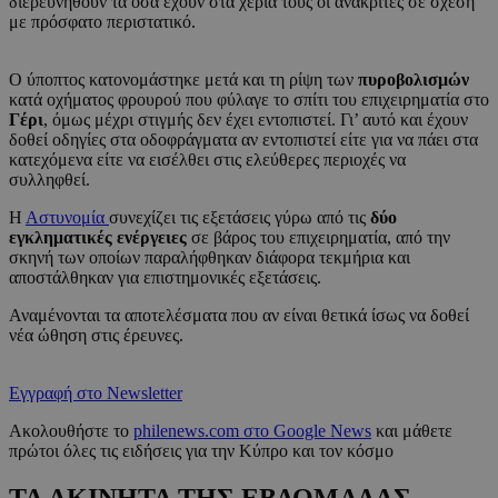
διερευνηθούν τα όσα έχουν στα χέρια τους οι ανακριτές σε σχέση
με πρόσφατο περιστατικό.
Ο ύποπτος κατονομάστηκε μετά και τη ρίψη των
πυροβολισμών
κατά οχήματος φρουρού που φύλαγε το σπίτι του επιχειρηματία στο
Γέρι
, όμως μέχρι στιγμής δεν έχει εντοπιστεί. Γι’ αυτό και έχουν
δοθεί οδηγίες στα οδοφράγματα αν εντοπιστεί είτε για να πάει στα
κατεχόμενα είτε να εισέλθει στις ελεύθερες περιοχές να
συλληφθεί.
Η
Αστυνομία
συνεχίζει τις εξετάσεις γύρω από τις
δύο
εγκληματικές ενέργειες
σε βάρος του επιχειρηματία, από την
σκηνή των οποίων παραλήφθηκαν διάφορα τεκμήρια και
αποστάλθηκαν για επιστημονικές εξετάσεις.
Αναμένονται τα αποτελέσματα που αν είναι θετικά ίσως να δοθεί
νέα ώθηση στις έρευνες.
Εγγραφή στο Newsletter
Ακολουθήστε το
philenews.com στο Google News
και μάθετε
πρώτοι όλες τις ειδήσεις για την Κύπρο και τον κόσμο
ΤΑ ΑΚΙΝΗΤΑ ΤΗΣ ΕΒΔΟΜΑΔΑΣ