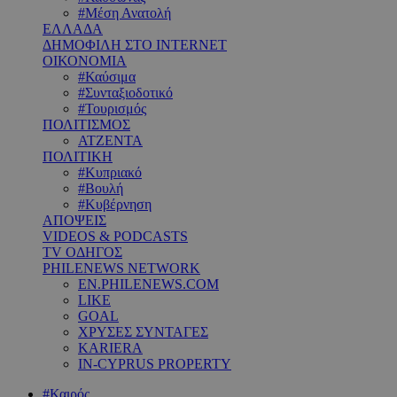
#Μέση Ανατολή
ΕΛΛΑΔΑ
ΔΗΜΟΦΙΛΗ ΣΤΟ INTERNET
ΟΙΚΟΝΟΜΙΑ
#Καύσιμα
#Συνταξιοδοτικό
#Τουρισμός
ΠΟΛΙΤΙΣΜΟΣ
ΑΤΖΕΝΤΑ
ΠΟΛΙΤΙΚΗ
#Κυπριακό
#Βουλή
#Κυβέρνηση
ΑΠΟΨΕΙΣ
VIDEOS & PODCASTS
TV ΟΔΗΓΟΣ
PHILENEWS NETWORK
EN.PHILENEWS.COM
LIKE
GOAL
ΧΡΥΣΕΣ ΣΥΝΤΑΓΕΣ
KARIERA
IN-CYPRUS PROPERTY
#Καιρός