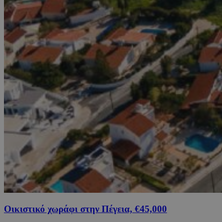
Οικιστικό χωράφι στην Πέγεια, €45,000