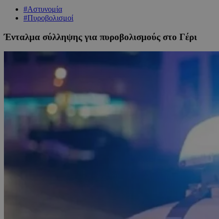
#Αστυνομία
#Πυροβολισμοί
Ένταλμα σύλληψης για πυροβολισμούς στο Γέρι