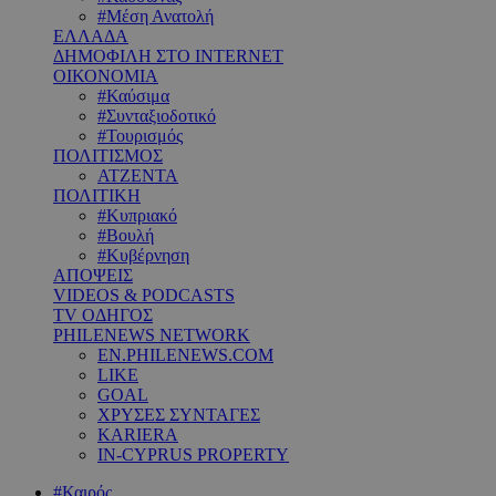
#Μέση Ανατολή
ΕΛΛΑΔΑ
ΔΗΜΟΦΙΛΗ ΣΤΟ INTERNET
ΟΙΚΟΝΟΜΙΑ
#Καύσιμα
#Συνταξιοδοτικό
#Τουρισμός
ΠΟΛΙΤΙΣΜΟΣ
ΑΤΖΕΝΤΑ
ΠΟΛΙΤΙΚΗ
#Κυπριακό
#Βουλή
#Κυβέρνηση
ΑΠΟΨΕΙΣ
VIDEOS & PODCASTS
TV ΟΔΗΓΟΣ
PHILENEWS NETWORK
EN.PHILENEWS.COM
LIKE
GOAL
ΧΡΥΣΕΣ ΣΥΝΤΑΓΕΣ
KARIERA
IN-CYPRUS PROPERTY
#Καιρός