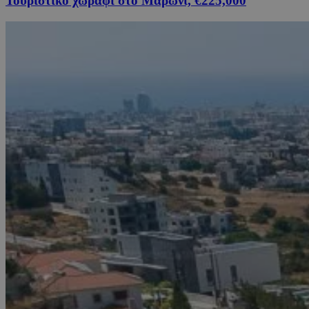
Τουριστικό χωράφι στο Μαρώνι, €225,000