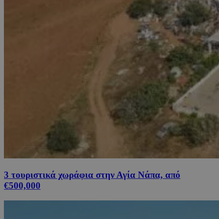
3 τουριστικά χωράφια στην Αγία Νάπα, από
€500,000