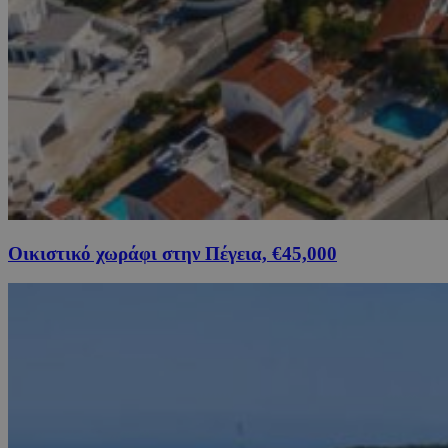
Οικιστικό χωράφι στην Πέγεια, €45,000