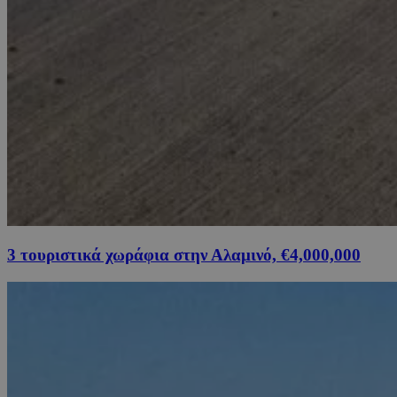
3 τουριστικά χωράφια στην Αλαμινό, €4,000,000