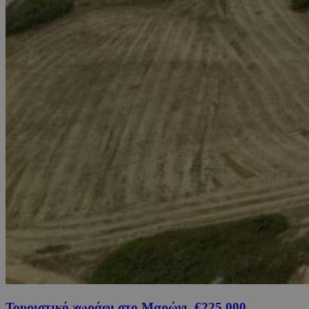
Τουριστικό χωράφι στο Μαρώνι, €225,000