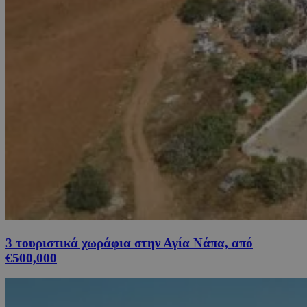
3 τουριστικά χωράφια στην Αγία Νάπα, από
€500,000