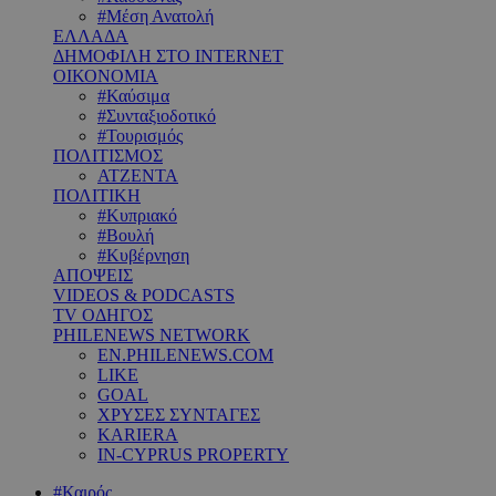
#Μέση Ανατολή
ΕΛΛΑΔΑ
ΔΗΜΟΦΙΛΗ ΣΤΟ INTERNET
ΟΙΚΟΝΟΜΙΑ
#Καύσιμα
#Συνταξιοδοτικό
#Τουρισμός
ΠΟΛΙΤΙΣΜΟΣ
ΑΤΖΕΝΤΑ
ΠΟΛΙΤΙΚΗ
#Κυπριακό
#Βουλή
#Κυβέρνηση
ΑΠΟΨΕΙΣ
VIDEOS & PODCASTS
TV ΟΔΗΓΟΣ
PHILENEWS NETWORK
EN.PHILENEWS.COM
LIKE
GOAL
ΧΡΥΣΕΣ ΣΥΝΤΑΓΕΣ
KARIERA
IN-CYPRUS PROPERTY
#Καιρός