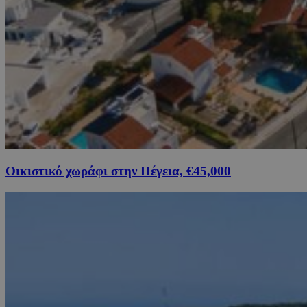
Οικιστικό χωράφι στην Πέγεια, €45,000