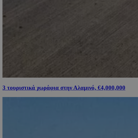
3 τουριστικά χωράφια στην Αλαμινό, €4,000,000