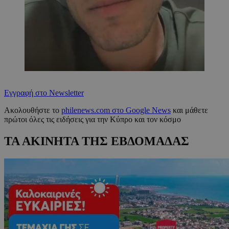
Εγγραφή στο Newsletter
Ακολουθήστε το
philenews.com στο Google News
και μάθετε
πρώτοι όλες τις ειδήσεις για την Κύπρο και τον κόσμο
ΤΑ ΑΚΙΝΗΤΑ ΤΗΣ ΕΒΔΟΜΑΔΑΣ