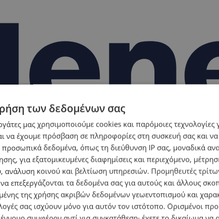
ρήση των δεδομένων σας
εργάτες μας χρησιμοποιούμε cookies και παρόμοιες τεχνολογίες 
ι να έχουμε πρόσβαση σε πληροφορίες στη συσκευή σας και να
 προσωπικά δεδομένα, όπως τη διεύθυνση IP σας, μοναδικά αν
σης, για εξατομικευμένες διαφημίσεις και περιεχόμενο, μέτρη
υ, ανάλυση κοινού και βελτίωση υπηρεσιών.
Προμηθευτές τρίτων
 να επεξεργάζονται τα δεδομένα σας για αυτούς και άλλους σκο
ένης της χρήσης ακριβών δεδομένων γεωεντοπισμού και χαρα
λογές σας ισχύουν μόνο για αυτόν τον ιστότοπο. Ορισμένοι πρ
 έννομο συμφέρον αντί για συγκατάθεση· έχετε το δικαίωμα να α