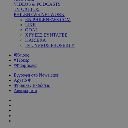
VIDEOS & PODCASTS
TV ΟΔΗΓΟΣ
PHILENEWS NETWORK
EN.PHILENEWS.COM
LIKE
GOAL
ΧΡΥΣΕΣ ΣΥΝΤΑΓΕΣ
KARIERA
IN-CYPRUS PROPERTY
#Καιρός
#Τζόκερ
#Φαρμακεία
Εγγραφή στο Newsletter
Αρχείο Φ
Ψηφιακές Εκδόσεις
Αφιερώματα