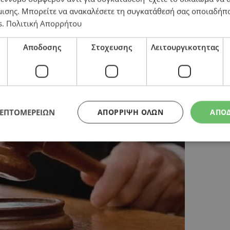
μισης
. Μπορείτε να ανακαλέσετε τη συγκατάθεσή σας οποιαδήπο
κλεψαν περιουσία αξίας €865,000
s
.
Πολιτική Απορρήτου
Αποδοσης
Στοχευσης
Λειτουργικοτητας
ΛΕΠΤΟΜΕΡΕΙΩΝ
ΑΠΌΡΡΙΨΗ ΌΛΩΝ
ΑΠΟ