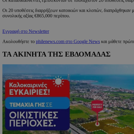
Οι καταδικασθέντες εμπλέκονταν σε τουλάχιστον 20 υποθέσεις δια
Οι 20 υποθέσεις διαρρήξεων κατοικιών και κλοπών, διαπράχθηκαν μ
συνολικής αξίας €865,000 περίπου.
Εγγραφή στο Newsletter
Ακολουθήστε το
philenews.com στο Google News
και μάθετε πρώτο
ΤΑ ΑΚΙΝΗΤΑ ΤΗΣ ΕΒΔΟΜΑΔΑΣ