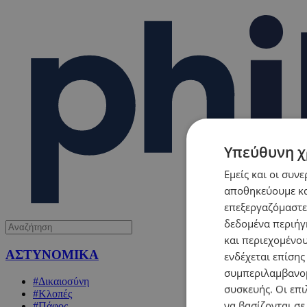
Υπεύθυνη χ
Εμείς και οι συν
αποθηκεύουμε κα
επεξεργαζόμαστε
δεδομένα περιήγη
και περιεχομένο
ΑΣΤΥΝΟΜΙΚΑ
ενδέχεται επίσης
συμπεριλαμβανομ
#Δικαιοσύνη
συσκευής. Οι επι
#Κλοπές
να βασίζονται σε
#Πάφος