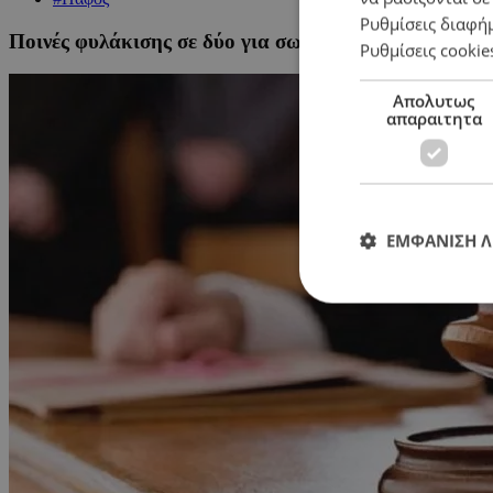
Ρυθμίσεις διαφή
Ποινές φυλάκισης σε δύο για σωρεία διαρρήξεων – Έ
Ρυθμίσεις cookie
Απολυτως
απαραιτητα
ΕΜΦΑΝΙΣΗ 