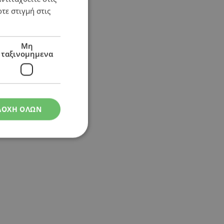
τε στιγμή στις
Μη
ταξινομημενα
ΔΟΧΗ ΟΛΩΝ