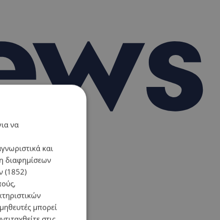
για να
αγνωριστικά και
ση διαφημίσεων
 (1852)
πούς,
κτηριστικών
ομηθευτές μπορεί
ντιταχθείτε στις