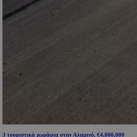
3 τουριστικά χωράφια στην Αλαμινό, €4,000,000