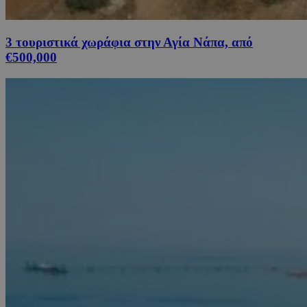
3 τουριστικά χωράφια στην Αγία Νάπα, από
€500,000