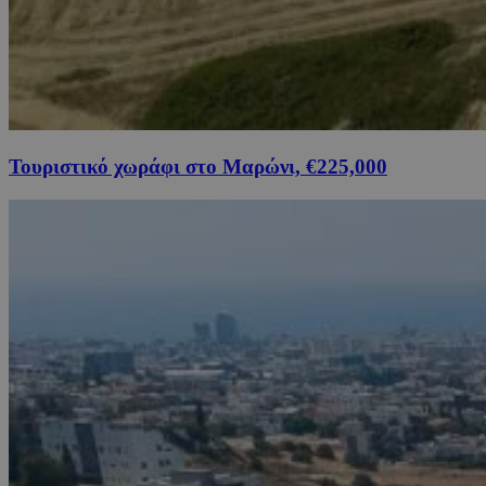
Τουριστικό χωράφι στο Μαρώνι, €225,000