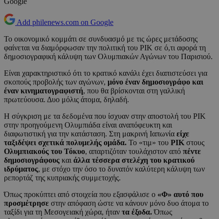
Google
Add philenews.com on Google
Το οικονομικό κομμάτι σε συνδυασμό με τις ώρες μετάδοσης
φαίνεται να διαμόρφωσαν την πολιτική του ΡΙΚ σε ό,τι αφορά τη
δημοσιογραφική κάλυψη των Ολυμπιακών Αγώνων του Παρισιού.
Είναι χαρακτηριστικό ότι το κρατικό κανάλι έχει διαπιστεύσει για
σκοπούς προβολής των αγώνων,
μόνο έναν δημοσιογράφο και
έναν κινηματογραφιστή
, που θα βρίσκονται στη γαλλική
πρωτεύουσα. Δυο μόλις άτομα, δηλαδή.
Η σύγκριση με τα δεδομένα που ίσχυαν στην αποστολή του ΡΙΚ
στην προηγούμενη Ολυμπιάδα είναι αναπόφευκτη και
διαφωτιστική για την κατάσταση. Στη μακρινή Ιαπωνία
είχε
ταξιδέψει σχετικά πολυμελής ομάδα.
Το «τιμ» του
ΡΙΚ
στους
Ολυμπιακούς του Τόκυο
, απαρτιζόταν τουλάχιστον από
πέντε
δημοσιογράφους
και
άλλα τέσσερα στελέχη του κρατικού
ιδρύματος
, με στόχο την όσο το δυνατόν καλύτερη κάλυψη των
ρεπορτάζ της κυπριακής συμμετοχής.
Όπως προκύπτει από στοιχεία που εξασφάλισε ο
«Φ»
αυτό που
προσμέτρησε
στην απόφαση ώστε να κάνουν μόνο δυο άτομα το
ταξίδι για τη Μεσογειακή χώρα, ήταν
τα έξοδα.
Όπως