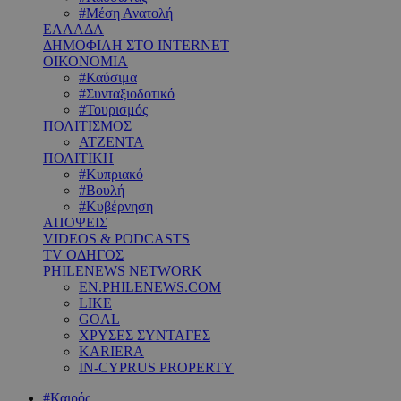
#Μέση Ανατολή
ΕΛΛΑΔΑ
ΔΗΜΟΦΙΛΗ ΣΤΟ INTERNET
ΟΙΚΟΝΟΜΙΑ
#Καύσιμα
#Συνταξιοδοτικό
#Τουρισμός
ΠΟΛΙΤΙΣΜΟΣ
ΑΤΖΕΝΤΑ
ΠΟΛΙΤΙΚΗ
#Κυπριακό
#Βουλή
#Κυβέρνηση
ΑΠΟΨΕΙΣ
VIDEOS & PODCASTS
TV ΟΔΗΓΟΣ
PHILENEWS NETWORK
EN.PHILENEWS.COM
LIKE
GOAL
ΧΡΥΣΕΣ ΣΥΝΤΑΓΕΣ
KARIERA
IN-CYPRUS PROPERTY
#Καιρός