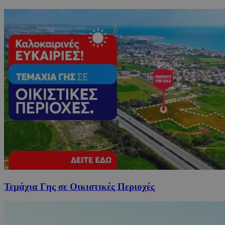
Τεμάχια Γης σε Οικιστικές Περιοχές