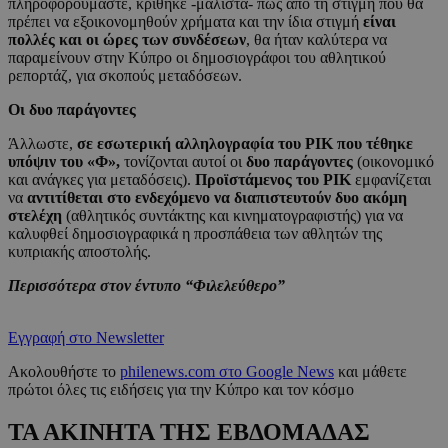
πληροφορούμαστε, κρίθηκε -μάλιστα- πως από τη στιγμή που θα
πρέπει να εξοικονομηθούν χρήματα και την ίδια στιγμή
είναι
πολλές και οι ώρες των συνδέσεων
, θα ήταν καλύτερα να
παραμείνουν στην Κύπρο οι δημοσιογράφοι του αθλητικού
ρεπορτάζ, για σκοπούς μεταδόσεων.
Οι δυο παράγοντες
Άλλωστε,
σε εσωτερική αλληλογραφία του ΡΙΚ που τέθηκε
υπόψιν του «Φ»,
τονίζονται αυτοί οι
δυο παράγοντες
(οικονομικό
και ανάγκες για μεταδόσεις).
Προϊστάμενος του ΡΙΚ
εμφανίζεται
να
αντιτίθεται στο ενδεχόμενο να διαπιστευτούν δυο ακόμη
στελέχη
(αθλητικός συντάκτης και κινηματογραφιστής) για να
καλυφθεί δημοσιογραφικά η προσπάθεια των αθλητών της
κυπριακής αποστολής.
Περισσότερα στον έντυπο “Φιλελεύθερο”
Εγγραφή στο Newsletter
Ακολουθήστε το
philenews.com στο Google News
και μάθετε
πρώτοι όλες τις ειδήσεις για την Κύπρο και τον κόσμο
ΤΑ ΑΚΙΝΗΤΑ ΤΗΣ ΕΒΔΟΜΑΔΑΣ