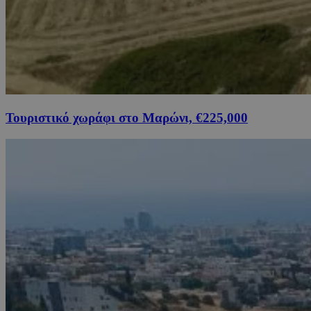
Τουριστικό χωράφι στο Μαρώνι, €225,000