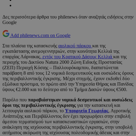
Δες περισσότερα άρθρα του philenews όταν αναζητάς ειδήσεις στην
Google
Add philenews.com on Google
Στα πλαίσια της κατασκευής
αιολικού πάρκου
και της
εγκατάστασης ανεμογεννητριών, στην κοινότητα Κελλιά της
επαρχίας Λάρνακας
, εντός του Κρατικού Δάσους Κελλιά
και της
περιοχής του Δικτύου Natura 2000 Ζώνη Ειδικής Προστασίας
(ΖΕΠ) Περιοχή Κόσιης – Παλλουρόκαμπου, διαπιστώνεται
παράβαση 8 από τους 12 νομικά δεσμευτικούς και ουσιώδεις όρους
της περιβαλλοντικής έγκρισης. Μέχρι στιγμής, έχουν εκδοθεί δύο
εξώδικα πρόστιμα, το πρώτο από την Υπηρεσία Θήρας και Πανίδας
ύψους €2.000 και το δεύτερο από το Τμήμα Δασών ύψους €500.
Παρόλο που
παραβιάστηκαν νομικά δεσμευτικοί και ουσιώδεις
όροι της περιβαλλοντικής έγκρισης
για την κατασκευή και
λειτουργία αιολικού πάρκου, το
Υπουργείο Γεωργίας
, Αγροτικής
Ανάπτυξης και Περιβάλλοντος δεν έχει προχωρήσει στην επιβολή
άμεσου τερματισμού των κατασκευαστικών εργασιών, στην
ανάκληση της ισχύουσας περιβαλλοντικής έγκρισης, στην υποβολή
αιτήματος ακύρωση της ισχύουσας πολεοδομικής άδειας και στην