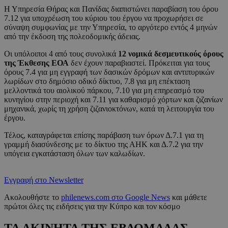
Η Υπηρεσία Θήρας και Πανίδας διαπιστώνει παραβίαση του όρου
7.12 για υποχρέωση του κύριου του έργου να προχωρήσει σε
σύναψη συμφωνίας με την Υπηρεσία, το αργότερο εντός 4 μηνών
από την έκδοση της πολεοδομικής άδειας.
Οι υπόλοιποι 4 από τους συνολικά
12 νομικά δεσμευτικούς όρους
της Έκθεσης ΕΟΑ
δεν έχουν παραβιαστεί. Πρόκειται για τους
όρους 7.4 για μη εγγραφή των δασικών δρόμων και αντιπυρικών
λωρίδων στο δημόσιο οδικό δίκτυο, 7.8 για μη επέκταση
μελλοντικά του αιολικού πάρκου, 7.10 για μη επηρεασμό του
κυνηγίου στην περιοχή και 7.11 για καθαρισμό χόρτων και ζιζανίων
μηχανικά, χωρίς τη χρήση ζιζανιοκτόνων, κατά τη λειτουργία του
έργου.
Τέλος, καταγράφεται επίσης παράβαση των όρων Δ.7.1 για τη
γραμμή διασύνδεσης με το δίκτυο της ΑΗΚ και Δ.7.2 για την
υπόγεια εγκατάσταση όλων των καλωδίων.
Εγγραφή στο Newsletter
Ακολουθήστε το
philenews.com στο Google News
και μάθετε
πρώτοι όλες τις ειδήσεις για την Κύπρο και τον κόσμο
ΤΑ ΑΚΙΝΗΤΑ ΤΗΣ ΕΒΔΟΜΑΔΑΣ