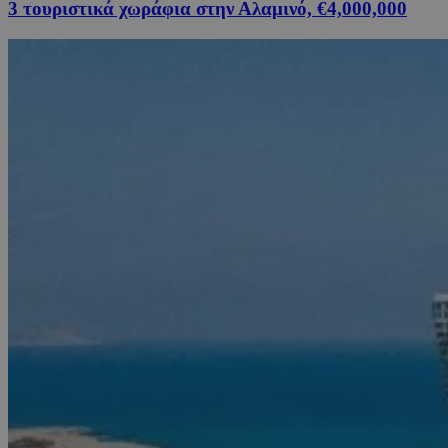
3 τουριστικά χωράφια στην Αλαμινό, €4,000,000