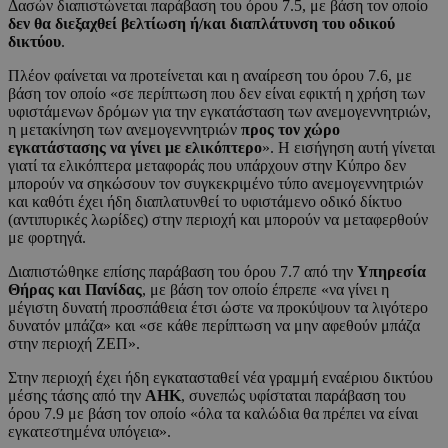
Δασών διαπιστώνεται παράβαση του όρου 7.5, με βάση τον οποίο
δεν θα διεξαχθεί βελτίωση ή/και διαπλάτυνση του οδικού
δικτύου
.
Πλέον φαίνεται να προτείνεται και η αναίρεση του όρου 7.6, με
βάση τον οποίο «σε περίπτωση που δεν είναι εφικτή η χρήση των
υφιστάμενων δρόμων για την εγκατάσταση των ανεμογεννητριών,
η μετακίνηση των ανεμογεννητριών
προς τον χώρο
εγκατάστασης να γίνει με ελικόπτερο
». Η εισήγηση αυτή γίνεται
γιατί τα ελικόπτερα μεταφοράς που υπάρχουν στην Κύπρο δεν
μπορούν να σηκώσουν τον συγκεκριμένο τύπο ανεμογεννητριών
και καθότι έχει ήδη διαπλατυνθεί το υφιστάμενο οδικό δίκτυο
(αντιπυρικές λωρίδες) στην περιοχή και μπορούν να μεταφερθούν
με φορτηγά.
Διαπιστώθηκε επίσης παράβαση του όρου 7.7 από την
Υπηρεσία
Θήρας και Πανίδας
, με βάση τον οποίο έπρεπε «να γίνει η
μέγιστη δυνατή προσπάθεια έτσι ώστε να προκύψουν τα λιγότερο
δυνατόν μπάζα» και «σε κάθε περίπτωση να μην αφεθούν μπάζα
στην περιοχή ΖΕΠ».
Στην περιοχή έχει ήδη εγκατασταθεί νέα γραμμή εναέριου δικτύου
μέσης τάσης από την
ΑΗΚ
, συνεπώς υφίσταται παράβαση του
όρου 7.9 με βάση τον οποίο «όλα τα καλώδια θα πρέπει να είναι
εγκατεστημένα υπόγεια».