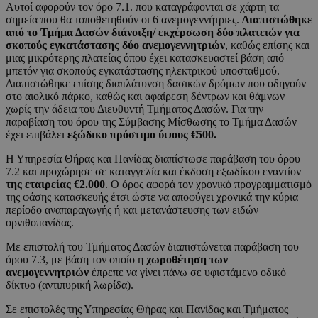
Αυτοί αφορούν τον όρο 7.1. που καταγράφονται σε χάρτη τα
σημεία που θα τοποθετηθούν οι 6 ανεμογεννήτριες.
Διαπιστώθηκε
από το Τμήμα Δασών διάνοιξη/ εκχέρσωση δύο πλατειών για
σκοπούς εγκατάστασης δύο ανεμογεννητριών
, καθώς επίσης και
μιας μικρότερης πλατείας όπου έχει κατασκευαστεί βάση από
μπετόν για σκοπούς εγκατάστασης ηλεκτρικού υποσταθμού.
Διαπιστώθηκε επίσης διαπλάτυνση δασικών δρόμων που οδηγούν
στο αιολικό πάρκο, καθώς και αφαίρεση δέντρων και θάμνων
χωρίς την άδεια του Διευθυντή Τμήματος Δασών. Για την
παραβίαση του όρου της Σύμβασης Μίσθωσης το Τμήμα Δασών
έχει επιβάλει
εξώδικο πρόστιμο ύψους €500.
Η Υπηρεσία Θήρας και Πανίδας διαπίστωσε παράβαση του όρου
7.2 και προχώρησε σε καταγγελία και έκδοση εξωδίκου εναντίον
της εταιρείας €2.000
. Ο όρος αφορά τον χρονικό προγραμματισμό
της φάσης κατασκευής έτσι ώστε να αποφύγει χρονικά την κύρια
περίοδο αναπαραγωγής ή και μετανάστευσης των ειδών
ορνιθοπανίδας.
Με επιστολή του Τμήματος Δασών διαπιστώνεται παράβαση του
όρου 7.3, με βάση τον οποίο η
χωροθέτηση των
ανεμογεννητριών
έπρεπε να γίνει πάνω σε υφιστάμενο οδικό
δίκτυο (αντιπυρική λωρίδα).
Σε επιστολές της Υπηρεσίας Θήρας και Πανίδας και Τμήματος