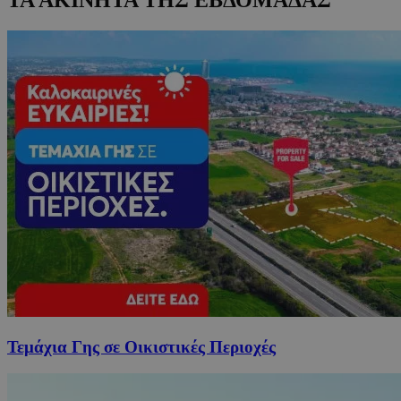
Τεμάχια Γης σε Οικιστικές Περιοχές