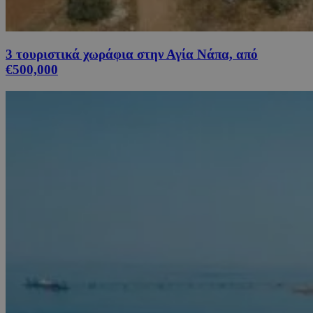
3 τουριστικά χωράφια στην Αγία Νάπα, από
€500,000