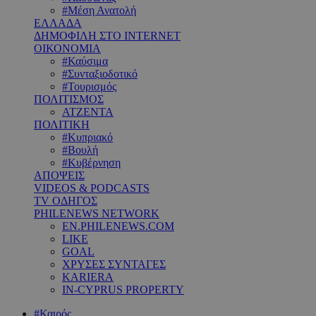
#Μέση Ανατολή
ΕΛΛΑΔΑ
ΔΗΜΟΦΙΛΗ ΣΤΟ INTERNET
ΟΙΚΟΝΟΜΙΑ
#Καύσιμα
#Συνταξιοδοτικό
#Τουρισμός
ΠΟΛΙΤΙΣΜΟΣ
ΑΤΖΕΝΤΑ
ΠΟΛΙΤΙΚΗ
#Κυπριακό
#Βουλή
#Κυβέρνηση
ΑΠΟΨΕΙΣ
VIDEOS & PODCASTS
TV ΟΔΗΓΟΣ
PHILENEWS NETWORK
EN.PHILENEWS.COM
LIKE
GOAL
ΧΡΥΣΕΣ ΣΥΝΤΑΓΕΣ
KARIERA
IN-CYPRUS PROPERTY
#Καιρός