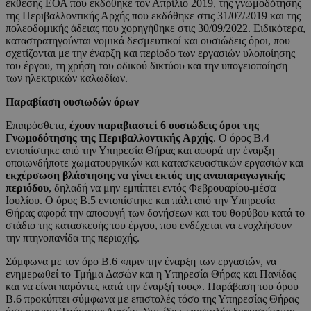
έκθεσης ΕΟΑ που εκδόθηκε τον Απρίλιο 2019, της γνωμοδότησης
της Περιβαλλοντικής Αρχής που εκδόθηκε στις 31/07/2019 και της
πολεοδομικής άδειας που χορηγήθηκε στις 30/09/2022. Ειδικότερα,
καταστρατηγούνται νομικά δεσμευτικοί και ουσιώδεις όροι, που
σχετίζονται με την έναρξη και περίοδο των εργασιών υλοποίησης
του έργου, τη χρήση του οδικού δικτύου και την υπογειοποίηση
των ηλεκτρικών καλωδίων.
Παραβίαση ουσιωδών όρων
Επιπρόσθετα,
έχουν παραβιαστεί 6 ουσιώδεις όροι της
Γνωμοδότησης της Περιβαλλοντικής Αρχής
. Ο όρος Β.4
εντοπίστηκε από την Υπηρεσία Θήρας και αφορά την έναρξη
οποιωνδήποτε χωματουργικών και κατασκευαστικών εργασιών και
εκχέρσωση βλάστησης να γίνει εκτός της αναπαραγωγικής
περιόδου
, δηλαδή να μην εμπίπτει εντός Φεβρουαρίου-μέσα
Ιουλίου. Ο όρος Β.5 εντοπίστηκε και πάλι από την Υπηρεσία
Θήρας αφορά την αποφυγή των δονήσεων και του θορύβου κατά το
στάδιο της κατασκευής του έργου, που ενδέχεται να ενοχλήσουν
την πτηνοπανίδα της περιοχής.
Σύμφωνα με τον όρο Β.6 «πριν την έναρξη των εργασιών, να
ενημερωθεί το Τμήμα Δασών και η Υπηρεσία Θήρας και Πανίδας
και να είναι παρόντες κατά την έναρξή τους». Παράβαση του όρου
Β.6 προκύπτει σύμφωνα με επιστολές τόσο της Υπηρεσίας Θήρας