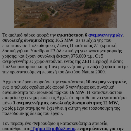
Το αιολικό πάρκο αφορά την
εγκατάσταση 6
ανεμογεννητριών
,
συνολικής δυναμικότητας 16,5 MW
, σε τεμάχια γης που
εμπίπτουν σε Πολεοδομικές Ζώνες Προστασίας Ζ1 (κρατική
δασική γη) και Υπαίθρου Γ3 (ιδιωτική γη γεωργοκτηνοτροφικής
χρήσης) και έχουν συνολική έκταση 976.000 τ.μ. Οι 5
ανεμογεννήτριες χωροθετούνται εντός της ΖΕΠ Περιοχή Κόσιης –
Παλλουρόκαμπου και η 1 ανεμογεννήτρια γειτνιάζει (εφάπτεται) με
την προστατευόμενη περιοχή του Δικτύου Natura 2000.
Αρχικά το έργο αφορούσε την εγκατάσταση
10 ανεμογεννητριών
,
ενώ ο τελικός σχεδιασμός αφορά 6 γεννήτριες και συνολική
δυναμικότητα του αιολικού πάρκου
16 MW
. Η κατασκευάστρια
εταιρεία έχει ενημερώσει τις Αρχές ότι προτίθεται να εγκαταστήσει
μόνο
3 ανεμογεννήτριες συνολικής δυναμικότητας 12 MW
,
χωρίς μέχρι στιγμής να έχει γίνει η αίτηση για τροποποίηση της
πολεοδομικής άδειας του έργου.
Τον περασμένο Φεβρουάριο η κατασκευάστρια εταιρεία,
αποτάθηκε στο
Τμήμα Περιβάλλοντος
ενημερώνοντας για την