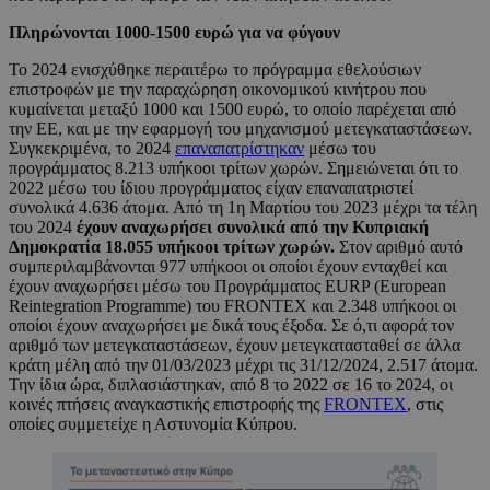
Πληρώνονται 1000-1500 ευρώ για να φύγουν
Το 2024 ενισχύθηκε περαιτέρω το πρόγραμμα εθελούσιων
επιστροφών με την παραχώρηση οικονομικού κινήτρου που
κυμαίνεται μεταξύ 1000 και 1500 ευρώ, το οποίο παρέχεται από
την ΕΕ, και με την εφαρμογή του μηχανισμού μετεγκαταστάσεων.
Συγκεκριμένα, το 2024
επαναπατρίστηκαν
μέσω του
προγράμματος 8.213 υπήκοοι τρίτων χωρών. Σημειώνεται ότι το
2022 μέσω του ίδιου προγράμματος είχαν επαναπατριστεί
συνολικά 4.636 άτομα. Από τη 1η Μαρτίου του 2023 μέχρι τα τέλη
του 2024
έχουν αναχωρήσει συνολικά από την Κυπριακή
Δημοκρατία 18.055 υπήκοοι τρίτων χωρών.
Στον αριθμό αυτό
συμπεριλαμβάνονται 977 υπήκοοι οι οποίοι έχουν ενταχθεί και
έχουν αναχωρήσει μέσω του Προγράμματος EURP (European
Reintegration Programme) του FRONTEX και 2.348 υπήκοοι οι
οποίοι έχουν αναχωρήσει με δικά τους έξοδα. Σε ό,τι αφορά τον
αριθμό των μετεγκαταστάσεων, έχουν μετεγκατασταθεί σε άλλα
κράτη μέλη από την 01/03/2023 μέχρι τις 31/12/2024, 2.517 άτομα.
Την ίδια ώρα, διπλασιάστηκαν, από 8 το 2022 σε 16 το 2024, οι
κοινές πτήσεις αναγκαστικής επιστροφής της
FRONTEX
, στις
οποίες συμμετείχε η Αστυνομία Κύπρου.