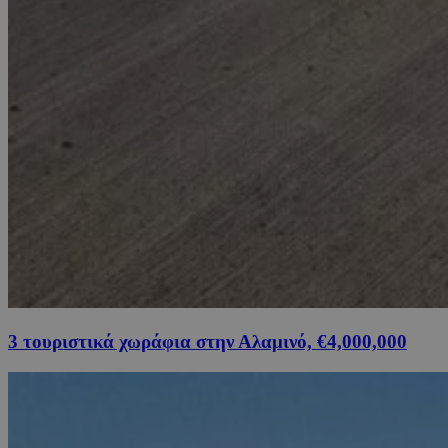
3 τουριστικά χωράφια στην Αλαμινό, €4,000,000