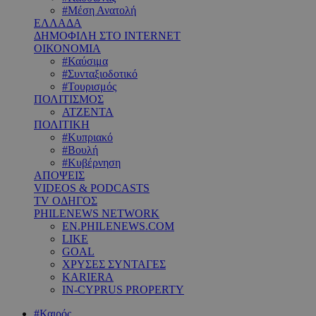
#Μέση Ανατολή
ΕΛΛΑΔΑ
ΔΗΜΟΦΙΛΗ ΣΤΟ INTERNET
ΟΙΚΟΝΟΜΙΑ
#Καύσιμα
#Συνταξιοδοτικό
#Τουρισμός
ΠΟΛΙΤΙΣΜΟΣ
ΑΤΖΕΝΤΑ
ΠΟΛΙΤΙΚΗ
#Κυπριακό
#Βουλή
#Κυβέρνηση
ΑΠΟΨΕΙΣ
VIDEOS & PODCASTS
TV ΟΔΗΓΟΣ
PHILENEWS NETWORK
EN.PHILENEWS.COM
LIKE
GOAL
ΧΡΥΣΕΣ ΣΥΝΤΑΓΕΣ
KARIERA
IN-CYPRUS PROPERTY
#Καιρός