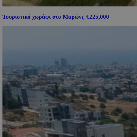
Τουριστικό χωράφι στο Μαρώνι, €225,000