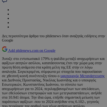
Δες περισσότερα άρθρα του philenews όταν αναζητάς ειδήσεις στην
Google
Add philenews.com on Google
Άνοιξε στο εντυπωσιακό 179% η ψαλίδα μεταξύ αναχωρήσεων και
αφίξεων αιτητών ασύλου, κατατάσσοντας έτσι την χώρα μας στην
πρώτη θέση ανάμεσα στα κράτη μέλη της ΕΕ στην εν λόγω
αναλογία. Συγκεκριμένα, σύμφωνα με στοιχεία που παρουσίασαν
σε χθεσινή κοινή συνέντευξη τύπου ο
υφυπουργός Μετανάστευσης
και Διεθνούς Προστασίας, Νικόλας Ιωαννίδης και ο υπουργός
Εσωτερικών, Κωνσταντίνος Ιωάννου, το σύνολο των
αποχωρήσεων για το 2024, περιλαμβανομένων των απελάσεων,
των εθελούσιων επιστροφών και των μετεγκαταστάσεων, ανήλθε
στα 10.941 άτομα. Την ίδια ώρα, επήλθε σημαντική μείωση των
παράτυπων αφίξεων -που το 2024 ανήλθαν στις 6.102-, γεγονός
που περιόρισε τον αριθμό των νέων αιτήσεων ασύλου.