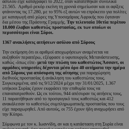
ασύλου είχε καταγραφεί το 2022, όταν κατατέθηκαν συνολικά
21.565. Αριθμό ρεκόρ εκείνη τη χρονιά σημείωσαν και οι αφίξεις
φτάνοντας τις 17.280, με το 95% εξ αυτών να επρόκειτο για πολίτες
με καταγωγή από χώρες της Υποσαχάριας Αφρικής που έφταναν
δια μέσου της Πράσινης Γραμμής.
Την τελευταία 10ετία περίπου
18.000 έλαβαν καθεστώς προστασίας, εκ των οποίων οι
περισσότεροι είναι Σύροι.
1367 ανακλήσεις αιτήσεων ασύλου από Σύρους
Την εκτίμηση ότι οι αριθμοί αποχωρήσεων αναμένεται να
αυξηθούν περαιτέρω, εξέφρασε ο υφυπουργός Μετανάστευσης,
καθώς -όπως είπε-
μετά την πτώση του καθεστώτος Άσσαντ, οι
αρμόδιες υπηρεσίες δέχονται μέσο όρο 40 αιτήματα την ημέρα
από Σύρους για απόσυρση της αίτησης
για παραχώρηση
διεθνούς προστασίας ή ανάκληση του καθεστώτος τους.
Συγκεκριμένα, από τις 9/12/2024 μέχρι την 31/01/2025, 1.367
υπήκοοι Συρίας έχουν εκφράσει την επιθυμία τους να
επαναπατρισθούν. Ως εκ τούτου, 944 απέσυραν τις αιτήσεις τους,
11 παραιτήθηκαν από το προσφυγικό τους καθεστώς και 412
ανακάλεσαν το καθεστώς συμπληρωματικής προστασίας που τους
είχε παραχωρηθεί. Από αυτούς, οι 755 έχουν ήδη αναχωρήσει από
την Κύπρο.
Σύμφωνα με τον κ. Ιωαννίδη, αν και η κατάσταση στη Συρία είναι