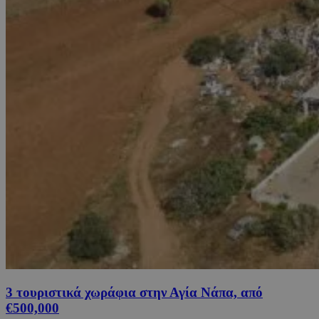
3 τουριστικά χωράφια στην Αγία Νάπα, από
€500,000