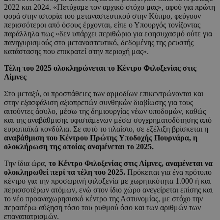
2022 και 2024. «Πετύχαμε τον αρχικό στόχο μας», αφού για πρώτη
φορά στην ιστορία του μεταναστευτικού στην Κύπρο, φεύγουν
περισσότεροι από όσους έρχονται, είπε ο Υπουργός τονίζοντας
παράλληλα πως «δεν υπάρχει περιθώριο για εφησυχασμό ούτε για
πανηγυρισμούς στο μεταναστευτικό, δεδομένης της ρευστής
κατάστασης που επικρατεί στην περιοχή μας».
Τέλη του 2025 ολοκληρώνεται το Κέντρο Φιλοξενίας στις
Λίμνες
Στο μεταξύ, οι προσπάθειες των αρμοδίων επικεντρώνονται και
στην εξασφάλιση αξιοπρεπών συνθηκών διαβίωσης για τους
αιτούντες άσυλο, μέσω της δημιουργίας νέων υποδομών, καθώς
και της αναβάθμισης υφιστάμενων μέσω συγχρηματοδότησης από
ευρωπαϊκά κονδύλια. Σε αυτό το πλαίσιο, σε εξέλιξη βρίσκεται η
αναβάθμιση του Κέντρου Πρώτης Υποδοχής Πουρνάρα, η
ολοκλήρωση της οποίας αναμένεται το 2025.
Την ίδια ώρα,
το Κέντρο Φιλοξενίας στις Λίμνες, αναμένεται να
ολοκληρωθεί περί τα τέλη του 2025.
Πρόκειται για ένα πρότυπο
κέντρο για την προσωρινή φιλοξενία με χωρητικότητα 1.000 ή και
περισσοτέρων ατόμων, ενώ στον ίδιο χώρο ανεγείρεται επίσης και
το νέο προαναχωρησιακό κέντρο της Αστυνομίας, με στόχο την
περαιτέρω αύξηση τόσο του ρυθμού όσο και των αριθμών των
επαναπατρισμών.