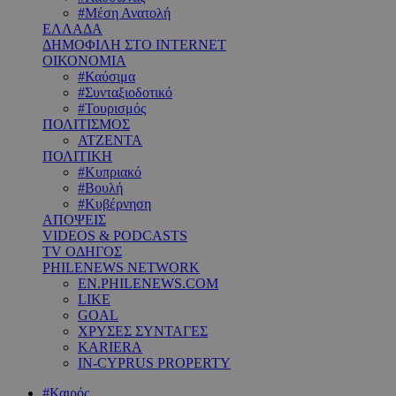
#Μέση Ανατολή
ΕΛΛΑΔΑ
ΔΗΜΟΦΙΛΗ ΣΤΟ INTERNET
ΟΙΚΟΝΟΜΙΑ
#Καύσιμα
#Συνταξιοδοτικό
#Τουρισμός
ΠΟΛΙΤΙΣΜΟΣ
ΑΤΖΕΝΤΑ
ΠΟΛΙΤΙΚΗ
#Κυπριακό
#Βουλή
#Κυβέρνηση
ΑΠΟΨΕΙΣ
VIDEOS & PODCASTS
TV ΟΔΗΓΟΣ
PHILENEWS NETWORK
EN.PHILENEWS.COM
LIKE
GOAL
ΧΡΥΣΕΣ ΣΥΝΤΑΓΕΣ
KARIERA
IN-CYPRUS PROPERTY
#Καιρός