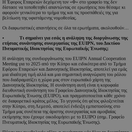
Η Έφορος Εταιρειών δεχόμενη τον «Φ» στο γραφείο της δεν
δίστασε να τοποθετηθεί απαντώντας σε ερωτήσεις που θέσαμε κι
αφορούν γενικότερα το τμήμα της και τις προσπάθειές της για
βελτίωση της υφιστάμενης νομοθεσίας.
Οι διαφωτιστικές απαντήσεις σε όλα τα ερωτήματα, ακολουθούν…
• Τι σημαίνει για εσάς η ανάληψη της διοργάνωσης της
ετήσιας συνάντησης συνεργασίας της EUIPN
, του Δικτύου
Πνευματικής Ιδιοκτησίας της Ευρωπαϊκής Ένωσης;
Η ανάληψη της συνδιοργάνωσης του EUIPN Annual Cooperation
Meeting για το 2025 από την Κύπρο και ειδικότερα από το Τμήμα
Εφόρου Εταιρειών και Διανοητικής Ιδιοκτησίας, αποτελεί για εμάς
μια ιδιαίτερη τιμή αλλά και μια σημαντική αναγνώριση του ρόλου
που διαδραματίζει η χώρα μας στον ευρωπαϊκό χάρτη της
Διανοητικής Ιδιοκτησίας. Η συνάντηση αυτή είναι η κορυφαία
διευθυντική συνάντηση του Γραφείου Διανοητικής Ιδιοκτησίας της
Ευρωπαϊκής Ένωσης (EUIPO), και πραγματοποιείται κάθε χρόνο
σε διαφορετικό κράτος μέλος. Το γεγονός ότι φέτος φιλοξενείται
στην Κύπρο, στη Λεμεσό, αποτελεί ένδειξη εμπιστοσύνης στo
Τμήμα μας συνέπεια της άριστης συνεργασίας και αμοιβαίας
εκτίμησης που έχουμε οικοδομήσει με το EUIPO (σημ. Γραφείο
Πνευματικής Ιδιοκτησίας της Ευρωπαϊκής Ένωσης).