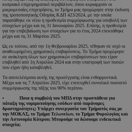
κυπριακό επιχειρηματικό περιβάλλον, όπου κυριαρχούν οι
μικρομεσαίες επιχειρήσεις, το Τμήμα μας προχώρησε στην έκδοση
της τροποποιητικής Οδηγίας ΚΔΠ 423/2024, με την οποία
παρατάθηκε εκ νέου η προθεσμία συμμόρφωσης για υποβολή των
στοιχείων μέχρι και τις 31 Ιανουαρίου 2025. Επίσης, η προθεσμία
για την επιβεβαίωση των στοιχείων για το έτος 2024 επεκτάθηκε
μέχρι και τις 31 Μαρτίου 2025.
Ως εκ τούτου, από την 1η Φεβρουαρίου 2025, τέθηκαν σε ισχύ οι
αναθεωρημένες χρηματικές επιβαρύνσεις. Το Τμήμα προχώρησε
σε ανάκληση όλων των χρηματικών επιβαρύνσεων που είχαν
επιβληθεί από 1η Απριλίου 2024 και στην επιστροφή των ποσών
που είχαν ήδη καταβληθεί.
Τα αποτελέσματα αυτής της προσέγγισης είναι ενθαρρυντικά.
Μέχρι και τις 7 Απριλίου 2025, είχε επιτευχθεί συνολικό ποσοστό
συμμόρφωσης της τάξης του 90% περίπου.
• Ποια η συμβολή του ΜΠΔ στην προσπάθεια για
πάταξη της νομιμοποίησης εσόδων από παράνομες
δραστηριότητες; Υπάρχει συνεργασία του Τμήματός σας με
την ΜΟΚΑΣ, το Τμήμα Τελωνείων, το Τμήμα Φορολογίας και
την Αστυνομία Κύπρου; Μπορούμε να δώσουμε ενδεικτικά
στοιχεία;