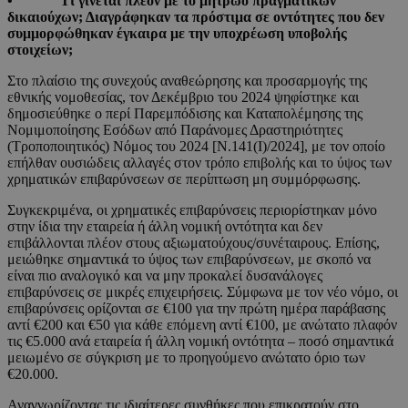
• Τι γίνεται πλέον με το μητρώο πραγματικών
δικαιούχων; Διαγράφηκαν τα πρόστιμα σε οντότητες που δεν
συμμορφώθηκαν έγκαιρα με την υποχρέωση υποβολής
στοιχείων;
Στο πλαίσιο της συνεχούς αναθεώρησης και προσαρμογής της
εθνικής νομοθεσίας, τον Δεκέμβριο του 2024 ψηφίστηκε και
δημοσιεύθηκε ο περί Παρεμπόδισης και Καταπολέμησης της
Νομιμοποίησης Εσόδων από Παράνομες Δραστηριότητες
(Τροποποιητικός) Νόμος του 2024 [Ν.141(Ι)/2024], με τον οποίο
επήλθαν ουσιώδεις αλλαγές στον τρόπο επιβολής και το ύψος των
χρηματικών επιβαρύνσεων σε περίπτωση μη συμμόρφωσης.
Συγκεκριμένα, οι χρηματικές επιβαρύνσεις περιορίστηκαν μόνο
στην ίδια την εταιρεία ή άλλη νομική οντότητα και δεν
επιβάλλονται πλέον στους αξιωματούχους/συνέταιρους. Επίσης,
μειώθηκε σημαντικά το ύψος των επιβαρύνσεων, με σκοπό να
είναι πιο αναλογικό και να μην προκαλεί δυσανάλογες
επιβαρύνσεις σε μικρές επιχειρήσεις. Σύμφωνα με τον νέο νόμο, οι
επιβαρύνσεις ορίζονται σε €100 για την πρώτη ημέρα παράβασης
αντί €200 και €50 για κάθε επόμενη αντί €100, με ανώτατο πλαφόν
τις €5.000 ανά εταιρεία ή άλλη νομική οντότητα – ποσό σημαντικά
μειωμένο σε σύγκριση με το προηγούμενο ανώτατο όριο των
€20.000.
Αναγνωρίζοντας τις ιδιαίτερες συνθήκες που επικρατούν στο