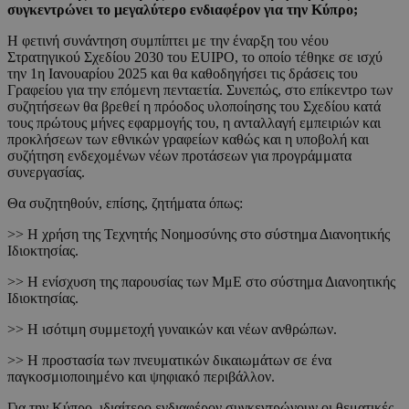
συγκεντρώνει το μεγαλύτερο ενδιαφέρον για την Κύπρο;
Η φετινή συνάντηση συμπίπτει με την έναρξη του νέου
Στρατηγικού Σχεδίου 2030 του EUIPO, το οποίο τέθηκε σε ισχύ
την 1η Ιανουαρίου 2025 και θα καθοδηγήσει τις δράσεις του
Γραφείου για την επόμενη πενταετία. Συνεπώς, στο επίκεντρο των
συζητήσεων θα βρεθεί η πρόοδος υλοποίησης του Σχεδίου κατά
τους πρώτους μήνες εφαρμογής του, η ανταλλαγή εμπειριών και
προκλήσεων των εθνικών γραφείων καθώς και η υποβολή και
συζήτηση ενδεχομένων νέων προτάσεων για προγράμματα
συνεργασίας.
Θα συζητηθούν, επίσης, ζητήματα όπως:
>> Η χρήση της Τεχνητής Νοημοσύνης στο σύστημα Διανοητικής
Ιδιοκτησίας.
>> Η ενίσχυση της παρουσίας των ΜμΕ στο σύστημα Διανοητικής
Ιδιοκτησίας.
>> Η ισότιμη συμμετοχή γυναικών και νέων ανθρώπων.
>> Η προστασία των πνευματικών δικαιωμάτων σε ένα
παγκοσμιοποιημένο και ψηφιακό περιβάλλον.
Για την Κύπρο, ιδιαίτερο ενδιαφέρον συγκεντρώνουν οι θεματικές