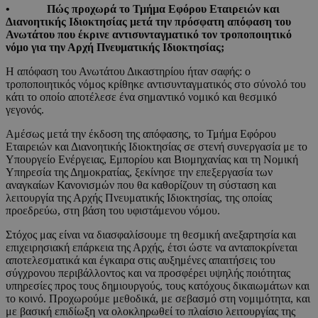
• Πώς προχωρά το Τμήμα Εφόρου Εταιρειών και
Διανοητικής Ιδιοκτησίας μετά την πρόσφατη απόφαση του
Ανωτάτου που έκρινε αντισυνταγματικό τον τροποποιητικό
νόμο για την Αρχή Πνευματικής Ιδιοκτησίας;
Η απόφαση του Ανωτάτου Δικαστηρίου ήταν σαφής: ο
τροποποιητικός νόμος κρίθηκε αντισυνταγματικός στο σύνολό του
κάτι το οποίο αποτέλεσε ένα σημαντικό νομικό και θεσμικό
γεγονός.
Αμέσως μετά την έκδοση της απόφασης, το Τμήμα Εφόρου
Εταιρειών και Διανοητικής Ιδιοκτησίας σε στενή συνεργασία με το
Υπουργείο Ενέργειας, Εμπορίου και Βιομηχανίας και τη Νομική
Υπηρεσία της Δημοκρατίας, ξεκίνησε την επεξεργασία των
αναγκαίων Κανονισμών που θα καθορίζουν τη σύσταση και
λειτουργία της Αρχής Πνευματικής Ιδιοκτησίας, της οποίας
προεδρεύω, στη βάση του υφιστάμενου νόμου.
Στόχος μας είναι να διασφαλίσουμε τη θεσμική ανεξαρτησία και
επιχειρησιακή επάρκεια της Αρχής, έτσι ώστε να ανταποκρίνεται
αποτελεσματικά και έγκαιρα στις αυξημένες απαιτήσεις του
σύγχρονου περιβάλλοντος και να προσφέρει υψηλής ποιότητας
υπηρεσίες προς τους δημιουργούς, τους κατόχους δικαιωμάτων και
το κοινό. Προχωρούμε μεθοδικά, με σεβασμό στη νομιμότητα, και
με βασική επιδίωξη να ολοκληρωθεί το πλαίσιο λειτουργίας της