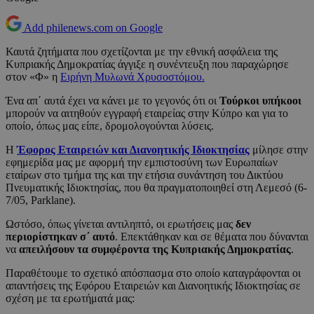
Add philenews.com on Google
Καυτά ζητήματα που σχετίζονται με την εθνική ασφάλεια της
Κυπριακής Δημοκρατίας άγγιξε η συνέντευξη που παραχώρησε
στον «Φ» η
Ειρήνη Μυλωνά Χρυσοστόμου.
Ένα απ΄ αυτά έχει να κάνει με το γεγονός ότι οι
Τούρκοι υπήκοοι
μπορούν να αιτηθούν εγγραφή εταιρείας στην Κύπρο και για το
οποίο, όπως μας είπε, δρομολογούνται λύσεις.
Η
Έφορος Εταιρειών και Διανοητικής Ιδιοκτησίας
μίλησε στην
εφημερίδα μας με αφορμή την εμπιστοσύνη των Ευρωπαίων
εταίρων στο τμήμα της και την ετήσια συνάντηση του Δικτύου
Πνευματικής Ιδιοκτησίας, που θα πραγματοποιηθεί στη Λεμεσό (6-
7/05, Parklane).
Ωστόσο, όπως γίνεται αντιληπτό, οι ερωτήσεις μας
δεν
περιορίστηκαν σ΄ αυτό
. Επεκτάθηκαν και σε θέματα που δύνανται
να
απειλήσουν τα συμφέροντα της Κυπριακής Δημοκρατίας
.
Παραθέτουμε το σχετικό απόσπασμα στο οποίο καταγράφονται οι
απαντήσεις της Εφόρου Εταιρειών και Διανοητικής Ιδιοκτησίας σε
σχέση με τα ερωτήματά μας: