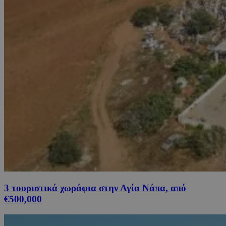
3 τουριστικά χωράφια στην Αγία Νάπα, από
€500,000