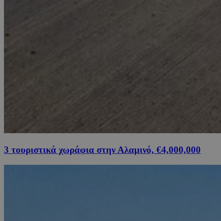
3 τουριστικά χωράφια στην Αλαμινό, €4,000,000