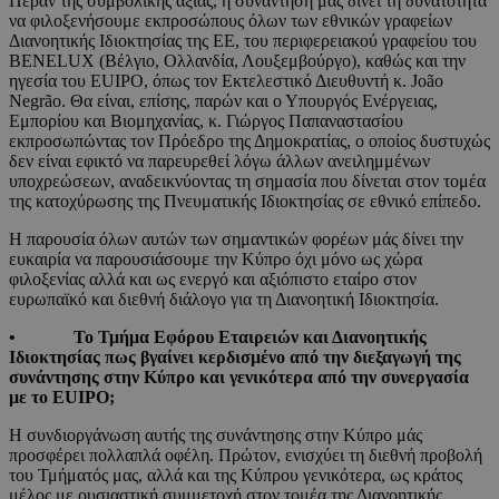
Πέραν της συμβολικής αξίας, η συνάντηση μάς δίνει τη δυνατότητα
να φιλοξενήσουμε εκπροσώπους όλων των εθνικών γραφείων
Διανοητικής Ιδιοκτησίας της ΕΕ, του περιφερειακού γραφείου του
BENELUX (Βέλγιο, Ολλανδία, Λουξεμβούργο), καθώς και την
ηγεσία του EUIPO, όπως τον Εκτελεστικό Διευθυντή κ. João
Negrão. Θα είναι, επίσης, παρών και ο Υπουργός Ενέργειας,
Εμπορίου και Βιομηχανίας, κ. Γιώργος Παπαναστασίου
εκπροσωπώντας τον Πρόεδρο της Δημοκρατίας, ο οποίος δυστυχώς
δεν είναι εφικτό να παρευρεθεί λόγω άλλων ανειλημμένων
υποχρεώσεων, αναδεικνύοντας τη σημασία που δίνεται στον τομέα
της κατοχύρωσης της Πνευματικής Ιδιοκτησίας σε εθνικό επίπεδο.
Η παρουσία όλων αυτών των σημαντικών φορέων μάς δίνει την
ευκαιρία να παρουσιάσουμε την Κύπρο όχι μόνο ως χώρα
φιλοξενίας αλλά και ως ενεργό και αξιόπιστο εταίρο στον
ευρωπαϊκό και διεθνή διάλογο για τη Διανοητική Ιδιοκτησία.
• Το Τμήμα Εφόρου Εταιρειών και Διανοητικής
Ιδιοκτησίας πως βγαίνει κερδισμένο από την διεξαγωγή της
συνάντησης στην Κύπρο και γενικότερα από την συνεργασία
με το EUIPO
;
Η συνδιοργάνωση αυτής της συνάντησης στην Κύπρο μάς
προσφέρει πολλαπλά οφέλη. Πρώτον, ενισχύει τη διεθνή προβολή
του Τμήματός μας, αλλά και της Κύπρου γενικότερα, ως κράτος
μέλος με ουσιαστική συμμετοχή στον τομέα της Διανοητικής