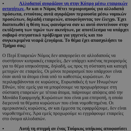
•
Αλλοδαποί αγοράζουν γη στην Κύπρο μέσω εταιρικών
οντοτήτων.
Αν και ο Νόμος θέτει περιορισμούς για αλλοδαπά
πρόσωπα, εντούτοις αυτά αγοράζουν περιουσία μέσω νομικών
προσώπων, δηλαδή εταιρειών, αποφεύγοντας τον έλεγχο. Έχει
διατυπωθεί η θέση πως φαινόμενα σαν κι αυτό συντείνουν στην
εκτόξευση των τιμών των ακινήτων, με αποτέλεσμα να υπάρχει
σοβαρό στεγαστικό πρόβλημα για γηγενείς και πιο
συγκεκριμένα νεαρά ζευγάρια. Το θέμα έχει απασχολήσει το
Τμήμα σας;
Ο Περί Εταιρειών Νόμος δεν απαγορεύει σε αλλοδαπούς να
συστήσουν κυπριακές εταιρείες. Δεν υπάρχει κανένας περιορισμός
για το θέμα υπηκοότητας, δηλαδή, ως προς τη σύσταση και κατοχή
μετοχών σε εταιρείες. Οι μόνοι περιορισμοί που υπάρχουν είναι
όταν αυτά τα άτομα είναι υπό το καθεστώς κυρώσεων. Αν
περιλαμβάνονται σε κυρώσεις, Ευρωπαϊκές ή των Ηνωμένων
Εθνών, τότε εμείς για να μπορέσουμε να προχωρήσουμε στη
σύσταση εταιρειών με τέτοια άτομα, παίρνουμε απόψεις από την
Μονάδα Εφαρμογής Κυρώσεων που είναι μια επιτροπή, η οποία
διερευνά τα θέματα κυρώσεων που είναι νομοθετημένα. Οι
αμερικανικές κυρώσεις, αν και έμμεσα τις εφαρμόζουμε, δεν είναι
νομοθετημένες. Άρα εμείς προχωρούμε κι εγγράφουμε εταιρείες
στο όνομα αλλοδαπών.
• Αυτή τη στιγμή αν ένας Τούρκος υπήκοος αποφασίσει