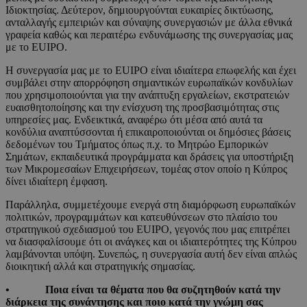
Ιδιοκτησίας. Δεύτερον, δημιουργούνται ευκαιρίες δικτύωσης,
ανταλλαγής εμπειριών και σύναψης συνεργασιών με άλλα εθνικά
γραφεία καθώς και περαιτέρω ενδυνάμωσης της συνεργασίας μας
με το EUIPO.
Η συνεργασία μας με το EUIPO είναι ιδιαίτερα επωφελής και έχει
συμβάλει στην απορρόφηση σημαντικών ευρωπαϊκών κονδυλίων
που χρησιμοποιούνται για την ανάπτυξη εργαλείων, εκστρατειών
ευαισθητοποίησης και την ενίσχυση της προσβασιμότητας στις
υπηρεσίες μας. Ενδεικτικά, αναφέρω ότι μέσα από αυτά τα
κονδύλια αναπτύσσονται ή επικαιροποιούνται οι δημόσιες βάσεις
δεδομένων του Τμήματος όπως π.χ. το Μητρώο Εμπορικών
Σημάτων, εκπαιδευτικά προγράμματα και δράσεις για υποστήριξη
των Μικρομεσαίων Επιχειρήσεων, τομέας στον οποίο η Κύπρος
δίνει ιδιαίτερη έμφαση.
Παράλληλα, συμμετέχουμε ενεργά στη διαμόρφωση ευρωπαϊκών
πολιτικών, προγραμμάτων και κατευθύνσεων στο πλαίσιο του
στρατηγικού σχεδιασμού του EUIPO, γεγονός που μας επιτρέπει
να διασφαλίσουμε ότι οι ανάγκες και οι ιδιαιτερότητες της Κύπρου
λαμβάνονται υπόψη. Συνεπώς, η συνεργασία αυτή δεν είναι απλώς
διοικητική αλλά και στρατηγικής σημασίας.
• Ποια είναι τα θέματα που θα συζητηθούν κατά την
διάρκεια της συνάντησης και ποιo
κατά την γνώμη σας