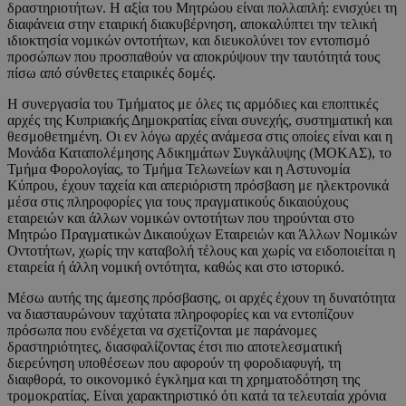
δραστηριοτήτων. Η αξία του Μητρώου είναι πολλαπλή: ενισχύει τη
διαφάνεια στην εταιρική διακυβέρνηση, αποκαλύπτει την τελική
ιδιοκτησία νομικών οντοτήτων, και διευκολύνει τον εντοπισμό
προσώπων που προσπαθούν να αποκρύψουν την ταυτότητά τους
πίσω από σύνθετες εταιρικές δομές.
Η συνεργασία του Τμήματος με όλες τις αρμόδιες και εποπτικές
αρχές της Κυπριακής Δημοκρατίας είναι συνεχής, συστηματική και
θεσμοθετημένη. Οι εν λόγω αρχές ανάμεσα στις οποίες είναι και η
Μονάδα Καταπολέμησης Αδικημάτων Συγκάλυψης (ΜΟΚΑΣ), το
Τμήμα Φορολογίας, το Τμήμα Τελωνείων και η Αστυνομία
Κύπρου, έχουν ταχεία και απεριόριστη πρόσβαση με ηλεκτρονικά
μέσα στις πληροφορίες για τους πραγματικούς δικαιούχους
εταιρειών και άλλων νομικών οντοτήτων που τηρούνται στο
Μητρώο Πραγματικών Δικαιούχων Εταιρειών και Άλλων Νομικών
Οντοτήτων, χωρίς την καταβολή τέλους και χωρίς να ειδοποιείται η
εταιρεία ή άλλη νομική οντότητα, καθώς και στο ιστορικό.
Μέσω αυτής της άμεσης πρόσβασης, οι αρχές έχουν τη δυνατότητα
να διασταυρώνουν ταχύτατα πληροφορίες και να εντοπίζουν
πρόσωπα που ενδέχεται να σχετίζονται με παράνομες
δραστηριότητες, διασφαλίζοντας έτσι πιο αποτελεσματική
διερεύνηση υποθέσεων που αφορούν τη φοροδιαφυγή, τη
διαφθορά, το οικονομικό έγκλημα και τη χρηματοδότηση της
τρομοκρατίας. Είναι χαρακτηριστικό ότι κατά τα τελευταία χρόνια