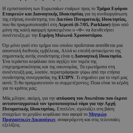
Η εμπιστοσύνη των Ευρωπαίων εταίρων προς το
Τμήμα Εφόρου
Εταιρειών και Διανοητικής Ιδιοκτησίας
για τη συνδιοργάνωση
της ετήσιας συνάντησης του
Δικτύου Πνευματικής Ιδιοκτησίας
,
που θα πραγματοποιηθεί στη
Λεμεσό (6-7/05,
Parklane
)
ήταν από
μόνη της καλή αφορμή προκειμένου ο «Φ» να διευθετήσει
συνέντευξη με την
Ειρήνη Μυλωνά Χρυσοστόμου
.
Όχι μόνο γιατί στο τμήμα του οποίου προΐσταται ανατίθεται μια
αποστολή διεθνούς εμβέλειας. Αλλά κι επειδή αντικείμενο της
σημαντικής αυτής συνάντησης είναι η
Διανοητική Ιδιοκτησία.
Ένα τεράστιο κεφάλαιο που αγγίζει τον τομέα της
επιχειρηματικότητας και της οικονομίας. Τα ερωτήματα στη
συνέντευξή μας, λοιπόν, περιστράφηκαν γύρω από την ετήσια
συνάντησης συνεργασίας της
EUIPN
. Τι σημαίνει για το νησί μας
αυτό; Τι θα πραγματευτούν οι συμμετέχοντες; Ποια είναι τα κέρδη
για το κράτος μας;
Μάς μίλησε, ακόμη, για την
απόφαση του Ανωτάτου που έκρινε
αντισυνταγματικό τον τροποποιητικό νόμο για την Αρχή
Πνευματικής Ιδιοκτησίας.
Επιπλέον, σχολιάζει στη βάση
στοιχείων το μεγάλο κεφάλαιο που αφορά το
Μητρώο
Πραγματικών Δικαιούχων
, αναφερόμενη και στις τελευταίες
εξελίξεις.