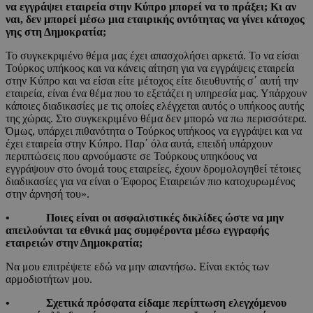
να εγγράψει εταιρεία στην Κύπρο μπορεί να το πράξει; Κι αν
ναι, δεν μπορεί μέσω μια εταιρικής οντότητας να γίνει κάτοχος
γης στη Δημοκρατία;
Το συγκεκριμένο θέμα μας έχει απασχολήσει αρκετά. Το να είσαι
Τούρκος υπήκοος και να κάνεις αίτηση για να εγγράψεις εταιρεία
στην Κύπρο και να είσαι είτε μέτοχος είτε διευθυντής σ΄ αυτή την
εταιρεία, είναι ένα θέμα που το εξετάζει η υπηρεσία μας. Υπάρχουν
κάποιες διαδικασίες με τις οποίες ελέγχεται αυτός ο υπήκοος αυτής
της χώρας. Στο συγκεκριμένο θέμα δεν μπορώ να πω περισσότερα.
Όμως, υπάρχει πιθανότητα ο Τούρκος υπήκοος να εγγράψει και να
έχει εταιρεία στην Κύπρο. Παρ΄ όλα αυτά, επειδή υπάρχουν
περιπτώσεις που αρνούμαστε σε Τούρκους υπηκόους να
εγγράψουν στο όνομά τους εταιρείες, έχουν δρομολογηθεί τέτοιες
διαδικασίες για να είναι ο Έφορος Εταιρειών πιο κατοχυρωμένος
στην άρνησή του».
• Ποιες είναι οι ασφαλιστικές δικλίδες ώστε να μην
απειλούνται τα εθνικά μας συμφέροντα μέσω εγγραφής
εταιρειών στην Δημοκρατία;
Να μου επιτρέψετε εδώ να μην απαντήσω. Είναι εκτός των
αρμοδιοτήτων μου.
• Σχετικά πρόσφατα είδαμε περίπτωση ελεγχόμενου