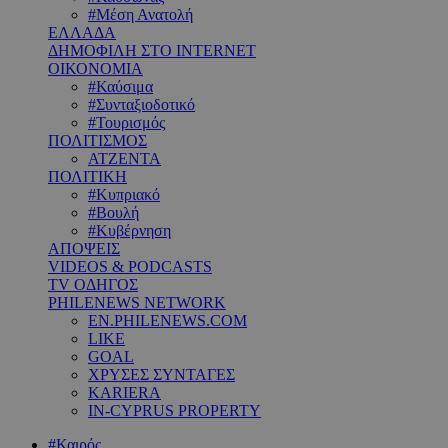
#Μέση Ανατολή
ΕΛΛΑΔΑ
ΔΗΜΟΦΙΛΗ ΣΤΟ INTERNET
ΟΙΚΟΝΟΜΙΑ
#Καύσιμα
#Συνταξιοδοτικό
#Τουρισμός
ΠΟΛΙΤΙΣΜΟΣ
ΑΤΖΕΝΤΑ
ΠΟΛΙΤΙΚΗ
#Κυπριακό
#Βουλή
#Κυβέρνηση
ΑΠΟΨΕΙΣ
VIDEOS & PODCASTS
TV ΟΔΗΓΟΣ
PHILENEWS NETWORK
EN.PHILENEWS.COM
LIKE
GOAL
ΧΡΥΣΕΣ ΣΥΝΤΑΓΕΣ
KARIERA
IN-CYPRUS PROPERTY
#Καιρός