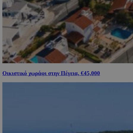
Οικιστικό χωράφι στην Πέγεια, €45,000