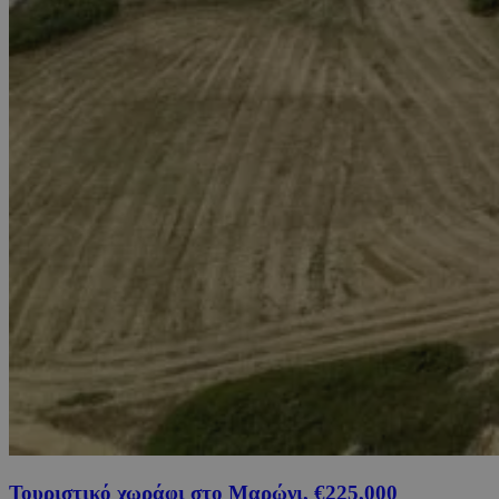
Τουριστικό χωράφι στο Μαρώνι, €225,000