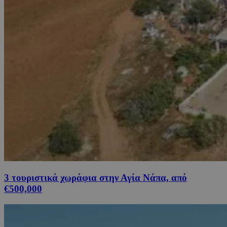
3 τουριστικά χωράφια στην Αγία Νάπα, από
€500,000