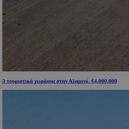
3 τουριστικά χωράφια στην Αλαμινό, €4,000,000