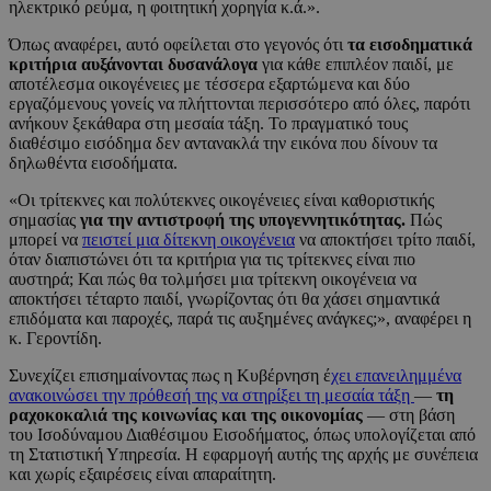
ηλεκτρικό ρεύμα, η φοιτητική χορηγία κ.ά.».
Όπως αναφέρει, αυτό οφείλεται στο γεγονός ότι
τα εισοδηματικά
κριτήρια αυξάνονται δυσανάλογα
για κάθε επιπλέον παιδί, με
αποτέλεσμα οικογένειες με τέσσερα εξαρτώμενα και δύο
εργαζόμενους γονείς να πλήττονται περισσότερο από όλες, παρότι
ανήκουν ξεκάθαρα στη μεσαία τάξη. Το πραγματικό τους
διαθέσιμο εισόδημα δεν αντανακλά την εικόνα που δίνουν τα
δηλωθέντα εισοδήματα.
«Οι τρίτεκνες και πολύτεκνες οικογένειες είναι καθοριστικής
σημασίας
για την αντιστροφή της υπογεννητικότητας.
Πώς
μπορεί να
πειστεί μια δίτεκνη οικογένεια
να αποκτήσει τρίτο παιδί,
όταν διαπιστώνει ότι τα κριτήρια για τις τρίτεκνες είναι πιο
αυστηρά; Και πώς θα τολμήσει μια τρίτεκνη οικογένεια να
αποκτήσει τέταρτο παιδί, γνωρίζοντας ότι θα χάσει σημαντικά
επιδόματα και παροχές, παρά τις αυξημένες ανάγκες;», αναφέρει η
κ. Γεροντίδη.
Συνεχίζει επισημαίνοντας πως η Κυβέρνηση έ
χει επανειλημμένα
ανακοινώσει την πρόθεσή της να στηρίξει τη μεσαία τάξη
—
τη
ραχοκοκαλιά της κοινωνίας και της οικονομίας
— στη βάση
του Ισοδύναμου Διαθέσιμου Εισοδήματος, όπως υπολογίζεται από
τη Στατιστική Υπηρεσία. Η εφαρμογή αυτής της αρχής με συνέπεια
και χωρίς εξαιρέσεις είναι απαραίτητη.