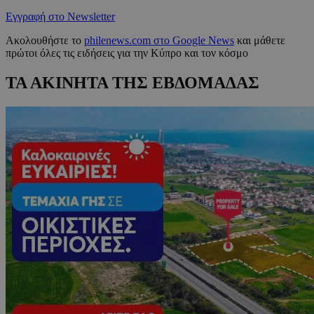
Εγγραφή στο Newsletter
Ακολουθήστε το
philenews.com στο Google News
και μάθετε
πρώτοι όλες τις ειδήσεις για την Κύπρο και τον κόσμο
ΤΑ ΑΚΙΝΗΤΑ ΤΗΣ ΕΒΔΟΜΑΔΑΣ