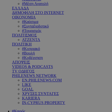
#Μέση Ανατολή
ΕΛΛΑΔΑ
ΔΗΜΟΦΙΛΗ ΣΤΟ INTERNET
ΟΙΚΟΝΟΜΙΑ
#Καύσιμα
#Συνταξιοδοτικό
#Τουρισμός
ΠΟΛΙΤΙΣΜΟΣ
ΑΤΖΕΝΤΑ
ΠΟΛΙΤΙΚΗ
#Κυπριακό
#Βουλή
#Κυβέρνηση
ΑΠΟΨΕΙΣ
VIDEOS & PODCASTS
TV ΟΔΗΓΟΣ
PHILENEWS NETWORK
EN.PHILENEWS.COM
LIKE
GOAL
ΧΡΥΣΕΣ ΣΥΝΤΑΓΕΣ
KARIERA
IN-CYPRUS PROPERTY
#Καιρός