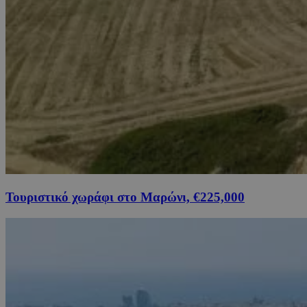
Τουριστικό χωράφι στο Μαρώνι, €225,000