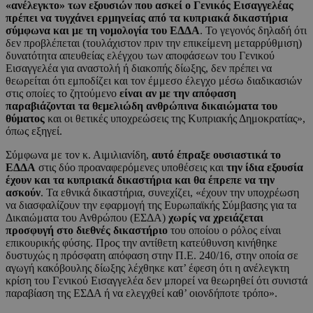
«ανέλεγκτο» των εξουσιών που ασκεί ο Γενικός Εισαγγελέας
πρέπει να τυγχάνει ερμηνείας από τα κυπριακά δικαστήρια
σύμφωνα και με τη νομολογία του ΕΔΔΑ
. Το γεγονός δηλαδή ότι
δεν προβλέπεται (τουλάχιστον πριν την επικείμενη μεταρρύθμιση)
δυνατότητα απευθείας ελέγχου των αποφάσεων του Γενικού
Εισαγγελέα για αναστολή ή διακοπής δίωξης, δεν πρέπει να
θεωρείται ότι εμποδίζει και τον έμμεσο έλεγχο μέσω διαδικασιών
στις οποίες το ζητούμενο
είναι αν με την απόφαση
παραβιάζονται τα θεμελιώδη ανθρώπινα δικαιώματα του
θύματος
και οι θετικές υποχρεώσεις της Κυπριακής Δημοκρατίας»,
όπως εξηγεί.
Σύμφωνα με τον κ. Αιμιλιανίδη,
αυτό έπραξε ουσιαστικά το
ΕΔΔΑ
στις δύο προαναφερόμενες υποθέσεις και
την ίδια εξουσία
έχουν και τα κυπριακά δικαστήρια και θα έπρεπε να την
ασκούν
. Τα εθνικά δικαστήρια, συνεχίζει, «έχουν την υποχρέωση
να διασφαλίζουν την εφαρμογή της Ευρωπαϊκής Σύμβασης για τα
Δικαιώματα του Ανθρώπου (ΕΣΔΑ)
χωρίς να χρειάζεται
προσφυγή στο διεθνές δικαστήριο
του οποίου ο ρόλος είναι
επικουρικής φύσης. Προς την αντίθετη κατεύθυνση κινήθηκε
δυστυχώς η πρόσφατη απόφαση στην Π.Ε. 240/16, στην οποία σε
αγωγή κακόβουλης δίωξης λέχθηκε κατ’ έφεση ότι η ανέλεγκτη
κρίση του Γενικού Εισαγγελέα δεν μπορεί να θεωρηθεί ότι συνιστά
παραβίαση της ΕΣΔΑ ή να ελεγχθεί καθ’ οιονδήποτε τρόπο».