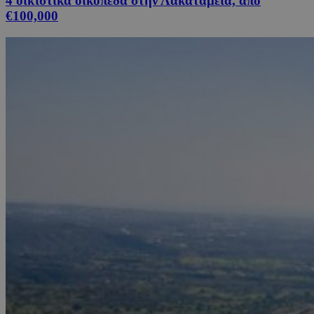
4 οικιστικά οικόπεδα στην Λακατάμεια, από
€100,000