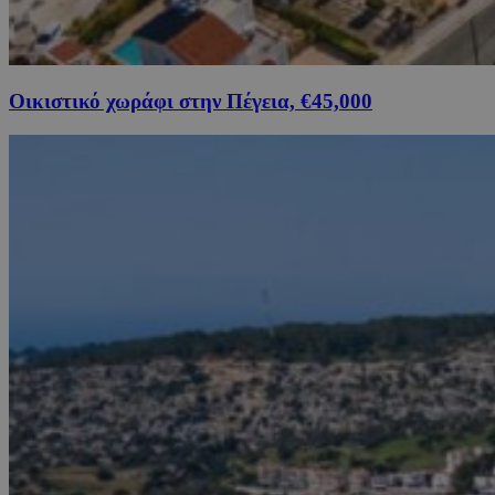
Οικιστικό χωράφι στην Πέγεια, €45,000