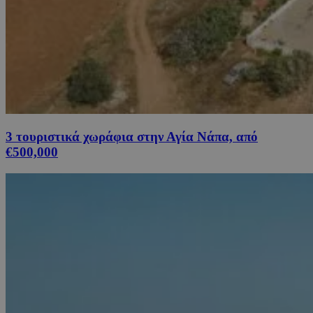
3 τουριστικά χωράφια στην Αγία Νάπα, από
€500,000