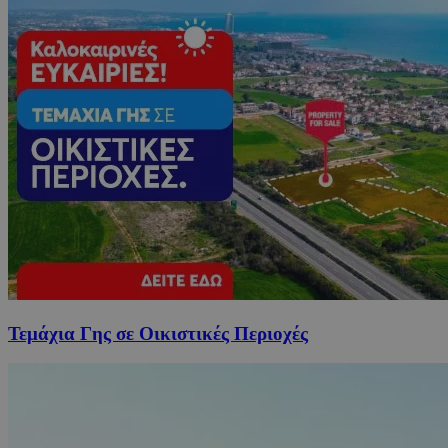
Τεμάχια Γης σε Οικιστικές Περιοχές