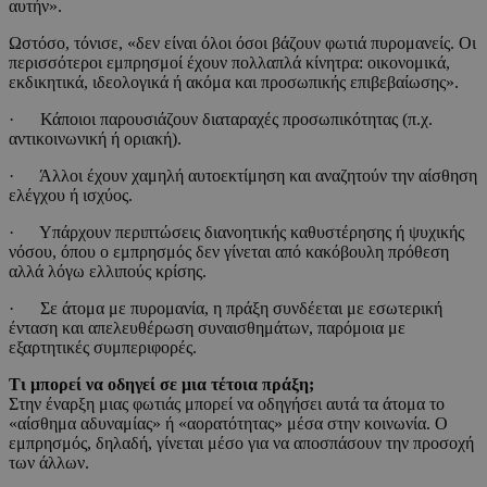
αυτήν».
Ωστόσο, τόνισε, «δεν είναι όλοι όσοι βάζουν φωτιά πυρομανείς. Οι
περισσότεροι εμπρησμοί έχουν πολλαπλά κίνητρα: οικονομικά,
εκδικητικά, ιδεολογικά ή ακόμα και προσωπικής επιβεβαίωσης».
· Κάποιοι παρουσιάζουν διαταραχές προσωπικότητας (π.χ.
αντικοινωνική ή οριακή).
· Άλλοι έχουν χαμηλή αυτοεκτίμηση και αναζητούν την αίσθηση
ελέγχου ή ισχύος.
· Υπάρχουν περιπτώσεις διανοητικής καθυστέρησης ή ψυχικής
νόσου, όπου ο εμπρησμός δεν γίνεται από κακόβουλη πρόθεση
αλλά λόγω ελλιπούς κρίσης.
· Σε άτομα με πυρομανία, η πράξη συνδέεται με εσωτερική
ένταση και απελευθέρωση συναισθημάτων, παρόμοια με
εξαρτητικές συμπεριφορές.
Τι μπορεί να οδηγεί σε μια τέτοια πράξη;
Στην έναρξη μιας φωτιάς μπορεί να οδηγήσει αυτά τα άτομα το
«αίσθημα αδυναμίας» ή «αορατότητας» μέσα στην κοινωνία. Ο
εμπρησμός, δηλαδή, γίνεται μέσο για να αποσπάσουν την προσοχή
των άλλων.