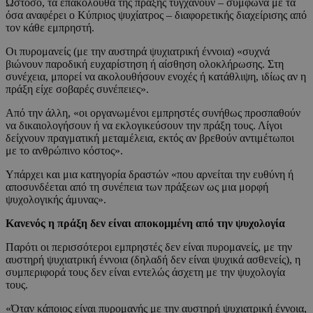
Ωστόσο, τα επακόλουθα της πράξης τυγχάνουν – σύμφωνα με τα
όσα αναφέρει ο Κύπριος ψυχίατρος – διαφορετικής διαχείρισης από
τον κάθε εμπρηστή.
Οι πυρομανείς (με την αυστηρά ψυχιατρική έννοια) «συχνά
βιώνουν παροδική ευχαρίστηση ή αίσθηση ολοκλήρωσης. Στη
συνέχεια, μπορεί να ακολουθήσουν ενοχές ή κατάθλιψη, ιδίως αν η
πράξη είχε σοβαρές συνέπειες».
Από την άλλη, «οι οργανωμένοι εμπρηστές συνήθως προσπαθούν
να δικαιολογήσουν ή να εκλογικεύσουν την πράξη τους. Λίγοι
δείχνουν πραγματική μεταμέλεια, εκτός αν βρεθούν αντιμέτωποι
με το ανθρώπινο κόστος».
Υπάρχει και μια κατηγορία δραστών «που αρνείται την ευθύνη ή
αποσυνδέεται από τη συνέπεια των πράξεων ως μια μορφή
ψυχολογικής άμυνας».
Κανενός η πράξη δεν είναι αποκομμένη από την ψυχολογία
Παρότι οι περισσότεροι εμπρηστές δεν είναι πυρομανείς, με την
αυστηρή ψυχιατρική έννοια (δηλαδή δεν είναι ψυχικά ασθενείς), η
συμπεριφορά τους δεν είναι εντελώς άσχετη με την ψυχολογία
τους.
«Όταν κάποιος είναι πυρομανής με την αυστηρή ψυχιατρική έννοια,