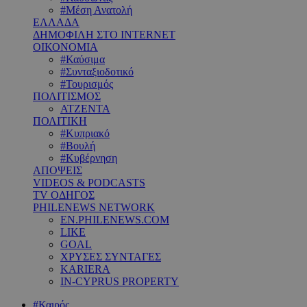
#Μέση Ανατολή
ΕΛΛΑΔΑ
ΔΗΜΟΦΙΛΗ ΣΤΟ INTERNET
ΟΙΚΟΝΟΜΙΑ
#Καύσιμα
#Συνταξιοδοτικό
#Τουρισμός
ΠΟΛΙΤΙΣΜΟΣ
ΑΤΖΕΝΤΑ
ΠΟΛΙΤΙΚΗ
#Κυπριακό
#Βουλή
#Κυβέρνηση
ΑΠΟΨΕΙΣ
VIDEOS & PODCASTS
TV ΟΔΗΓΟΣ
PHILENEWS NETWORK
EN.PHILENEWS.COM
LIKE
GOAL
ΧΡΥΣΕΣ ΣΥΝΤΑΓΕΣ
KARIERA
IN-CYPRUS PROPERTY
#Καιρός