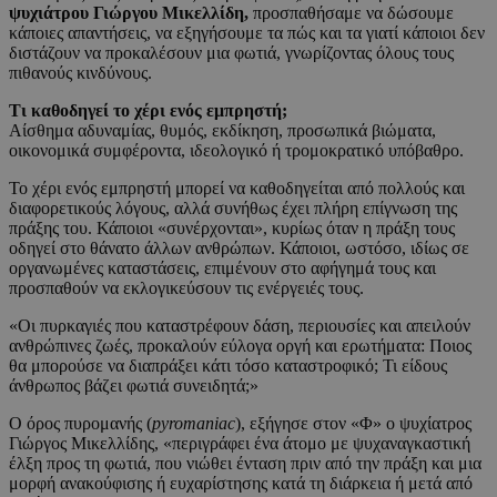
ψυχιάτρου Γιώργου Μικελλίδη,
προσπαθήσαμε να δώσουμε
κάποιες απαντήσεις, να εξηγήσουμε τα πώς και τα γιατί κάποιοι δεν
διστάζουν να προκαλέσουν μια φωτιά, γνωρίζοντας όλους τους
πιθανούς κινδύνους.
Τι καθοδηγεί το χέρι ενός εμπρηστή;
Αίσθημα αδυναμίας, θυμός, εκδίκηση, προσωπικά βιώματα,
οικονομικά συμφέροντα, ιδεολογικό ή τρομοκρατικό υπόβαθρο.
Το χέρι ενός εμπρηστή μπορεί να καθοδηγείται από πολλούς και
διαφορετικούς λόγους, αλλά συνήθως έχει πλήρη επίγνωση της
πράξης του. Κάποιοι «συνέρχονται», κυρίως όταν η πράξη τους
οδηγεί στο θάνατο άλλων ανθρώπων. Κάποιοι, ωστόσο, ιδίως σε
οργανωμένες καταστάσεις, επιμένουν στο αφήγημά τους και
προσπαθούν να εκλογικεύσουν τις ενέργειές τους.
«Οι πυρκαγιές που καταστρέφουν δάση, περιουσίες και απειλούν
ανθρώπινες ζωές, προκαλούν εύλογα οργή και ερωτήματα: Ποιος
θα μπορούσε να διαπράξει κάτι τόσο καταστροφικό; Τι είδους
άνθρωπος βάζει φωτιά συνειδητά;»
Ο όρος πυρομανής (
pyromaniac
), εξήγησε στον «Φ» ο ψυχίατρος
Γιώργος Μικελλίδης, «περιγράφει ένα άτομο με ψυχαναγκαστική
έλξη προς τη φωτιά, που νιώθει ένταση πριν από την πράξη και μια
μορφή ανακούφισης ή ευχαρίστησης κατά τη διάρκεια ή μετά από