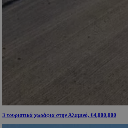
3 τουριστικά χωράφια στην Αλαμινό, €4,000,000