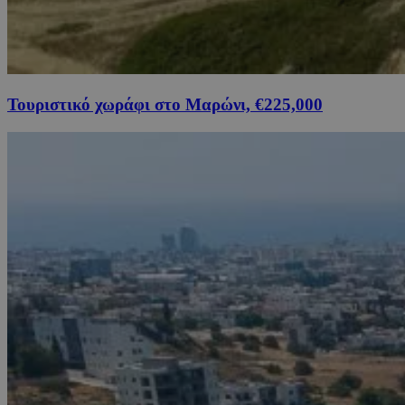
Τουριστικό χωράφι στο Μαρώνι, €225,000