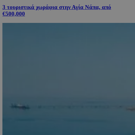
3 τουριστικά χωράφια στην Αγία Νάπα, από
€500,000