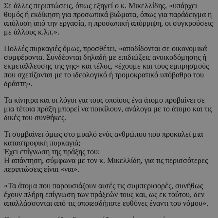
Σε άλλες περιπτώσεις, όπως εξηγεί ο κ. Μικελλίδης, «υπάρχει
θυμός ή εκδίκηση για προσωπικά βιώματα, όπως για παράδειγμα η
απόλυση από την εργασία, η προσωπική απόρριψη, οι συγκρούσεις
με άλλους κ.λπ.».
Πολλές πυρκαγιές όμως, προσθέτει, «αποδίδονται σε οικονομικά
συμφέροντα. Συνδέονται δηλαδή με επιδιώξεις ανοικοδόμησης ή
εκμετάλλευσης της γης» και τέλος, «έχουμε και τους εμπρησμούς
που σχετίζονται με το ιδεολογικό ή τρομοκρατικό υπόβαθρο του
δράστη».
Τα κίνητρα και οι λόγοι για τους οποίους ένα άτομο προβαίνει σε
μια τέτοια πράξη μπορεί να ποικίλουν, ανάλογα με το άτομο και τις
δικές του συνθήκες.
Τι συμβαίνει όμως στο μυαλό ενός ανθρώπου που προκαλεί μια
καταστροφική πυρκαγιά;
Έχει επίγνωση της πράξης του;
Η απάντηση, σύμφωνα με τον κ. Μικελλίδη, για τις περισσότερες
περιπτώσεις είναι «ναι».
«Τα άτομα που παρουσιάζουν αυτές τις συμπεριφορές, συνήθως
έχουν πλήρη επίγνωση των πράξεών τους και, ως εκ τούτου, δεν
απαλλάσσονται από τις οποιεσδήποτε ευθύνες έναντι του νόμου».