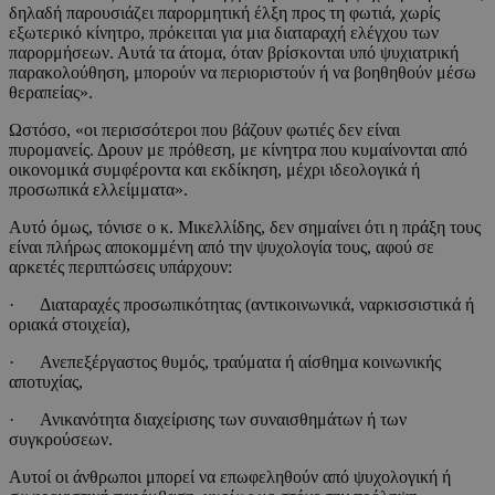
δηλαδή παρουσιάζει παρορμητική έλξη προς τη φωτιά, χωρίς
εξωτερικό κίνητρο, πρόκειται για μια διαταραχή ελέγχου των
παρορμήσεων. Αυτά τα άτομα, όταν βρίσκονται υπό ψυχιατρική
παρακολούθηση, μπορούν να περιοριστούν ή να βοηθηθούν μέσω
θεραπείας».
Ωστόσο, «οι περισσότεροι που βάζουν φωτιές δεν είναι
πυρομανείς. Δρουν με πρόθεση, με κίνητρα που κυμαίνονται από
οικονομικά συμφέροντα και εκδίκηση, μέχρι ιδεολογικά ή
προσωπικά ελλείμματα».
Αυτό όμως, τόνισε ο κ. Μικελλίδης, δεν σημαίνει ότι η πράξη τους
είναι πλήρως αποκομμένη από την ψυχολογία τους, αφού σε
αρκετές περιπτώσεις υπάρχουν:
· Διαταραχές προσωπικότητας (αντικοινωνικά, ναρκισσιστικά ή
οριακά στοιχεία),
· Ανεπεξέργαστος θυμός, τραύματα ή αίσθημα κοινωνικής
αποτυχίας,
· Ανικανότητα διαχείρισης των συναισθημάτων ή των
συγκρούσεων.
Αυτοί οι άνθρωποι μπορεί να επωφεληθούν από ψυχολογική ή