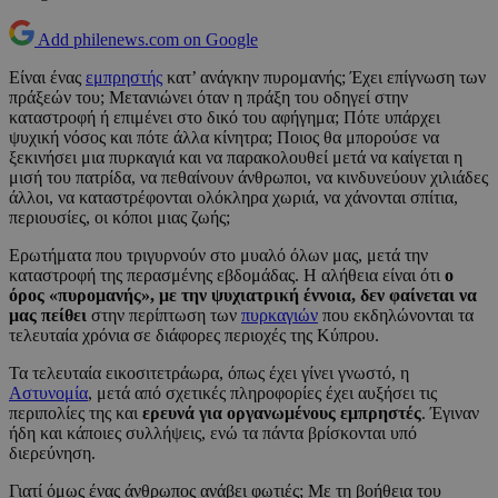
Add philenews.com on Google
Είναι ένας
εμπρηστής
κατ’ ανάγκην πυρομανής; Έχει επίγνωση των
πράξεών του; Μετανιώνει όταν η πράξη του οδηγεί στην
καταστροφή ή επιμένει στο δικό του αφήγημα; Πότε υπάρχει
ψυχική νόσος και πότε άλλα κίνητρα; Ποιος θα μπορούσε να
ξεκινήσει μια πυρκαγιά και να παρακολουθεί μετά να καίγεται η
μισή του πατρίδα, να πεθαίνουν άνθρωποι, να κινδυνεύουν χιλιάδες
άλλοι, να καταστρέφονται ολόκληρα χωριά, να χάνονται σπίτια,
περιουσίες, οι κόποι μιας ζωής;
Ερωτήματα που τριγυρνούν στο μυαλό όλων μας, μετά την
καταστροφή της περασμένης εβδομάδας. Η αλήθεια είναι ότι
ο
όρος «πυρομανής», με την ψυχιατρική έννοια, δεν φαίνεται να
μας πείθει
στην περίπτωση των
πυρκαγιών
που εκδηλώνονται τα
τελευταία χρόνια σε διάφορες περιοχές της Κύπρου.
Τα τελευταία εικοσιτετράωρα, όπως έχει γίνει γνωστό, η
Αστυνομία
, μετά από σχετικές πληροφορίες έχει αυξήσει τις
περιπολίες της και
ερευνά για οργανωμένους εμπρηστές
. Έγιναν
ήδη και κάποιες συλλήψεις, ενώ τα πάντα βρίσκονται υπό
διερεύνηση.
Γιατί όμως ένας άνθρωπος ανάβει φωτιές; Με τη βοήθεια του