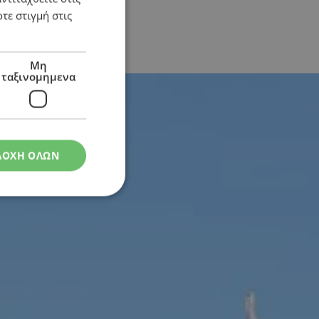
τε στιγμή στις
μούς αποσπάσεων
Μη
ταξινομημενα
ΔΟΧΗ ΟΛΩΝ