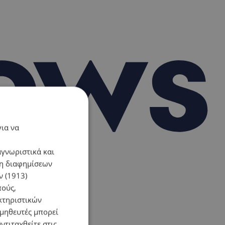
για να
αγνωριστικά και
ση διαφημίσεων
 (1913)
πούς,
κτηριστικών
ομηθευτές μπορεί
ντιταχθείτε στις