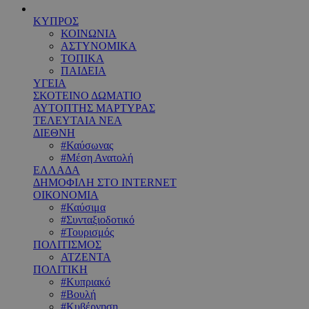
ΚΥΠΡΟΣ
ΚΟΙΝΩΝΙΑ
ΑΣΤΥΝΟΜΙΚΑ
ΤΟΠΙΚΑ
ΠΑΙΔΕΙΑ
ΥΓΕΙΑ
ΣΚΟΤΕΙΝΟ ΔΩΜΑΤΙΟ
ΑΥΤΟΠΤΗΣ ΜΑΡΤΥΡΑΣ
ΤΕΛΕΥΤΑΙΑ ΝΕΑ
ΔΙΕΘΝΗ
#Καύσωνας
#Μέση Ανατολή
ΕΛΛΑΔΑ
ΔΗΜΟΦΙΛΗ ΣΤΟ INTERNET
ΟΙΚΟΝΟΜΙΑ
#Καύσιμα
#Συνταξιοδοτικό
#Τουρισμός
ΠΟΛΙΤΙΣΜΟΣ
ΑΤΖΕΝΤΑ
ΠΟΛΙΤΙΚΗ
#Κυπριακό
#Βουλή
#Κυβέρνηση