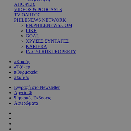
ΑΠΟΨΕΙΣ
VIDEOS & PODCASTS
TV ΟΔΗΓΟΣ
PHILENEWS NETWORK
EN.PHILENEWS.COM
LIKE
GOAL
ΧΡΥΣΕΣ ΣΥΝΤΑΓΕΣ
KARIERA
IN-CYPRUS PROPERTY
#Καιρός
#Τζόκερ
#Φαρμακεία
#Σκίτσο
Εγγραφή στο Newsletter
Αρχείο Φ
Ψηφιακές Εκδόσεις
Αφιερώματα