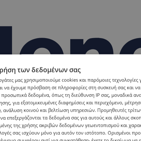
ρήση των δεδομένων σας
εργάτες μας χρησιμοποιούμε cookies και παρόμοιες τεχνολογίες 
ι να έχουμε πρόσβαση σε πληροφορίες στη συσκευή σας και να
 προσωπικά δεδομένα, όπως τη διεύθυνση IP σας, μοναδικά αν
σης, για εξατομικευμένες διαφημίσεις και περιεχόμενο, μέτρη
υ, ανάλυση κοινού και βελτίωση υπηρεσιών.
Προμηθευτές τρίτων
 να επεξεργάζονται τα δεδομένα σας για αυτούς και άλλους σκο
ένης της χρήσης ακριβών δεδομένων γεωεντοπισμού και χαρα
λογές σας ισχύουν μόνο για αυτόν τον ιστότοπο. Ορισμένοι πρ
 έννομο συμφέρον αντί για συγκατάθεση· έχετε το δικαίωμα να α