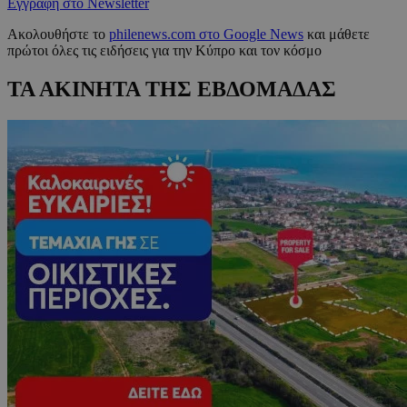
Εγγραφή στο Newsletter
Ακολουθήστε το
philenews.com στο Google News
και μάθετε
πρώτοι όλες τις ειδήσεις για την Κύπρο και τον κόσμο
ΤΑ ΑΚΙΝΗΤΑ ΤΗΣ ΕΒΔΟΜΑΔΑΣ