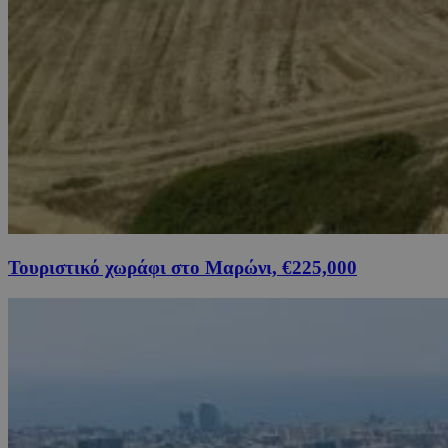
Τουριστικό χωράφι στο Μαρώνι, €225,000