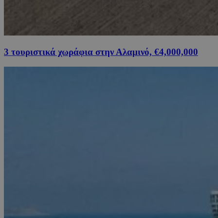
3 τουριστικά χωράφια στην Αλαμινό, €4,000,000