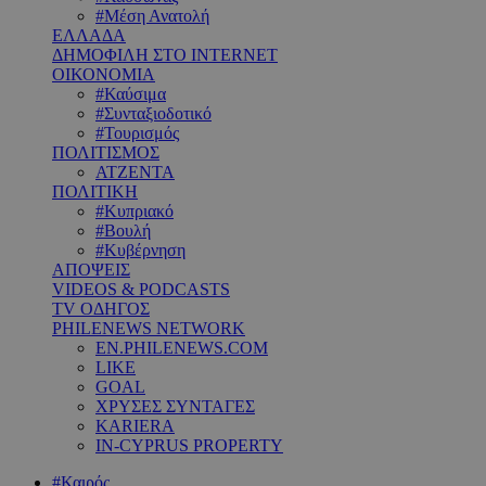
#Μέση Ανατολή
ΕΛΛΑΔΑ
ΔΗΜΟΦΙΛΗ ΣΤΟ INTERNET
ΟΙΚΟΝΟΜΙΑ
#Καύσιμα
#Συνταξιοδοτικό
#Τουρισμός
ΠΟΛΙΤΙΣΜΟΣ
ΑΤΖΕΝΤΑ
ΠΟΛΙΤΙΚΗ
#Κυπριακό
#Βουλή
#Κυβέρνηση
ΑΠΟΨΕΙΣ
VIDEOS & PODCASTS
TV ΟΔΗΓΟΣ
PHILENEWS NETWORK
EN.PHILENEWS.COM
LIKE
GOAL
ΧΡΥΣΕΣ ΣΥΝΤΑΓΕΣ
KARIERA
IN-CYPRUS PROPERTY
#Καιρός