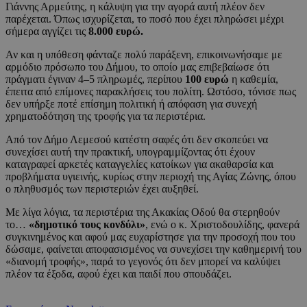
Γιάννης Αρμεύτης, η κάλυψη για την αγορά αυτή πλέον δεν
παρέχεται. Όπως ισχυρίζεται, το ποσό που έχει πληρώσει μέχρι
σήμερα αγγίζει τις
8.000 ευρώ.
Αν και η υπόθεση φάνταζε πολύ παράξενη, επικοινωνήσαμε με
αρμόδιο πρόσωπο του Δήμου, το οποίο μας επιβεβαίωσε ότι
πράγματι έγιναν 4–5 πληρωμές, περίπου
100 ευρώ
η καθεμία,
έπειτα από επίμονες παρακλήσεις του πολίτη. Ωστόσο, τόνισε πως
δεν υπήρξε ποτέ επίσημη πολιτική ή απόφαση για συνεχή
χρηματοδότηση της τροφής για τα περιστέρια.
Από τον Δήμο Λεμεσού κατέστη σαφές ότι δεν σκοπεύει να
συνεχίσει αυτή την πρακτική, υπογραμμίζοντας ότι έχουν
καταγραφεί αρκετές καταγγελίες κατοίκων για ακαθαρσία και
προβλήματα υγιεινής, κυρίως στην περιοχή της Αγίας Ζώνης, όπου
ο πληθυσμός των περιστεριών έχει αυξηθεί.
Με λίγα λόγια, τα περιστέρια της Ακακίας Οδού θα στερηθούν
το…
«δημοτικό τους κονδύλι»
, ενώ ο κ. Χριστοδουλίδης, φανερά
συγκινημένος και αφού μας ευχαρίστησε για την προσοχή που του
δώσαμε, φαίνεται αποφασισμένος να συνεχίσει την καθημερινή του
«διανομή τροφής», παρά το γεγονός ότι δεν μπορεί να καλύψει
πλέον τα έξοδα, αφού έχει και παιδί που σπουδάζει.