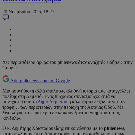
20 Νοεμβρίου 2025, 18:27
Δες περισσότερα άρθρα του philenews όταν αναζητάς ειδήσεις στην
Google
Add philenews.com on Google
Μια ασυνήθιστη αλλά απολύτως αληθινή ιστορία μας καταγγέλλει
πολίτης στη Λεμεσό. Ένας 85χρονος συνταξιούχος ζητά να
συνεχιστεί από το
Δήμο Λεμεσού
η κάλυψη των εξόδων για την
τροφή… των περιστεριών στην περιοχή της Ακταίας Οδού. Με
λίγα λόγια, τα περιστέρια διεκδικούν ξανά το «δημοτικό τους
κονδύλι».
Ο κ. Δημήτρης Χριστοδουλίδης επικοινώνησε με το
philenews
,
καταγγέλλοντας ότι ο Δήμος έκοψε το μικρό κονδύλι που, όπως