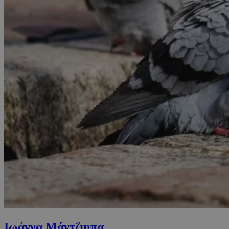
Ιωάννα Μάντζιηπα