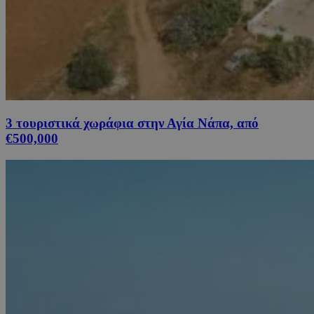
3 τουριστικά χωράφια στην Αγία Νάπα, από
€500,000