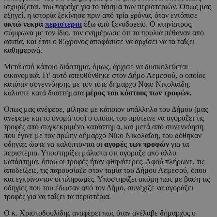
ισχυρίζεται, του παρείχε για το τάισμα των περιστεριών. Όπως μας
εξηγεί, η ιστορία ξεκίνησε πριν από τρία χρόνια, όταν εντόπισε
οκτώ νεκρά
περιστέρια
έξω από ξενοδοχείο. Ο κτηνίατρος,
σύμφωνα με τον ίδιο, τον ενημέρωσε ότι τα πουλιά πέθαναν από
ασιτία, και έτσι ο 85χρονος αποφάσισε να αρχίσει να τα ταΐζει
καθημερινά.
Μετά από κάποιο διάστημα, όμως, άρχισε να δυσκολεύεται
οικονομικά. Γι’ αυτό απευθύνθηκε στον Δήμο Λεμεσού, ο οποίος
κατόπιν συνεννόησης με τον τότε δήμαρχο Νίκο Νικολαΐδη,
κάλυπτε κατά διαστήματα
μέρος του κόστους των τροφών.
Όπως μας ανέφερε, μίλησε με κάποιον υπάλληλο του Δήμου (μας
ανέφερε και το όνομά του) o οποίος του πρότεινε να αγοράζει τις
τροφές από συγκεκριμένο κατάστημα, και μετά από συνεννόηση
που έγινε με τον πρώην δήμαρχο Νίκο Νικολαΐδη, του δόθηκαν
οδηγίες ώστε να καλύπτονται οι
αγορές των τροφών
για τα
περιστέρια. Υποστηρίζει μάλιστα ότι αγόραζε από άλλο
κατάστημα, όπου οι τροφές ήταν φθηνότερες. Αφού πλήρωνε, τις
αποδείξεις, τις παρουσίαζε στον ταμία του Δήμου Λεμεσού, όπου
και εγκρίνονταν οι πληρωμές. Υποστηρίζει ακόμη πως με βάση τις
οδηγίες που του έδωσαν από τον Δήμο, συνέχιζε να αγοράζει
τροφές για να ταΐζει τα περιστέρια.
Ο κ. Χριστοδουλίδης αναφέρει πως όταν ανέλαβε δήμαρχος ο