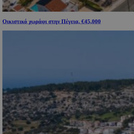
Οικιστικό χωράφι στην Πέγεια, €45,000