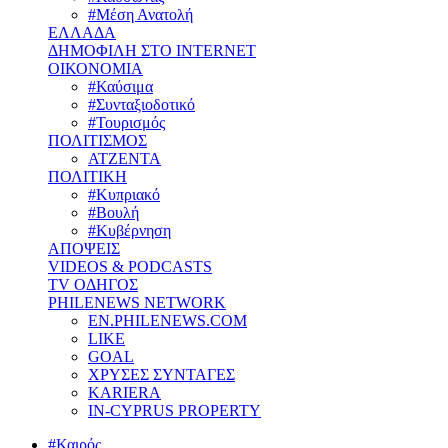
#Μέση Ανατολή
ΕΛΛΑΔΑ
ΔΗΜΟΦΙΛΗ ΣΤΟ INTERNET
ΟΙΚΟΝΟΜΙΑ
#Καύσιμα
#Συνταξιοδοτικό
#Τουρισμός
ΠΟΛΙΤΙΣΜΟΣ
ΑΤΖΕΝΤΑ
ΠΟΛΙΤΙΚΗ
#Κυπριακό
#Βουλή
#Κυβέρνηση
ΑΠΟΨΕΙΣ
VIDEOS & PODCASTS
TV ΟΔΗΓΟΣ
PHILENEWS NETWORK
EN.PHILENEWS.COM
LIKE
GOAL
ΧΡΥΣΕΣ ΣΥΝΤΑΓΕΣ
KARIERA
IN-CYPRUS PROPERTY
#Καιρός