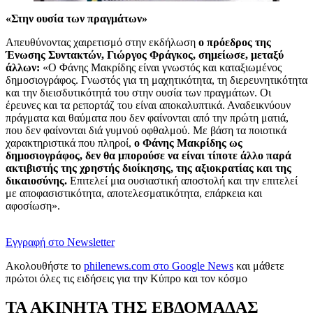
«Στην ουσία των πραγμάτων»
Απευθύνοντας χαιρετισμό στην εκδήλωση
ο πρόεδρος της
Ένωσης Συντακτών, Γιώργος Φράγκος, σημείωσε, μεταξύ
άλλων:
«Ο Φάνης Μακρίδης είναι γνωστός και καταξιωμένος
δημοσιογράφος. Γνωστός για τη μαχητικότητα, τη διερευνητικότητα
και την διεισδυτικότητά του στην ουσία των πραγμάτων. Οι
έρευνες και τα ρεπορτάζ του είναι αποκαλυπτικά. Αναδεικνύουν
πράγματα και θαύματα που δεν φαίνονται από την πρώτη ματιά,
που δεν φαίνονται διά γυμνού οφθαλμού. Με βάση τα ποιοτικά
χαρακτηριστικά που πληροί,
ο Φάνης Μακρίδης ως
δημοσιογράφος, δεν θα μπορούσε να είναι τίποτε άλλο παρά
ακτιβιστής της χρηστής διοίκησης, της αξιοκρατίας και της
δικαιοσύνης.
Επιτελεί μια ουσιαστική αποστολή και την επιτελεί
με αποφασιστικότητα, αποτελεσματικότητα, επάρκεια και
αφοσίωση».
Εγγραφή στο Newsletter
Ακολουθήστε το
philenews.com στο Google News
και μάθετε
πρώτοι όλες τις ειδήσεις για την Κύπρο και τον κόσμο
ΤΑ ΑΚΙΝΗΤΑ ΤΗΣ ΕΒΔΟΜΑΔΑΣ