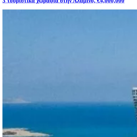
3 τουριστικά χωράφια στην Αλαμινό, €4,000,000