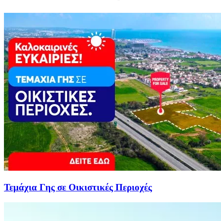
Τεμάχια Γης σε Οικιστικές Περιοχές