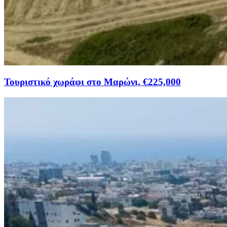
Τουριστικό χωράφι στο Μαρώνι, €225,000