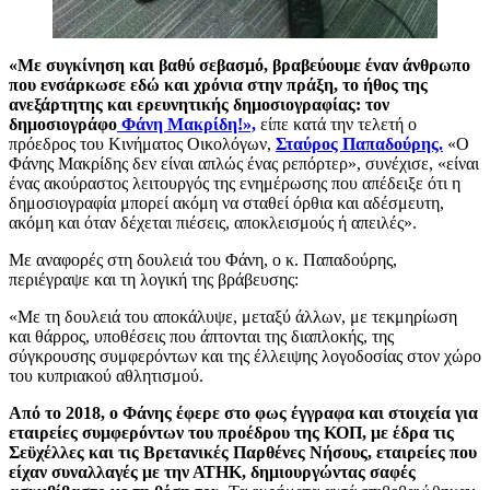
«Με συγκίνηση και βαθύ σεβασμό, βραβεύουμε έναν άνθρωπο
που ενσάρκωσε εδώ και χρόνια στην πράξη, το ήθος της
ανεξάρτητης και ερευνητικής δημοσιογραφίας: τον
δημοσιογράφο
Φάνη Μακρίδη!»,
είπε κατά την τελετή ο
πρόεδρος του Κινήματος Οικολόγων,
Σταύρος Παπαδούρης.
«Ο
Φάνης Μακρίδης δεν είναι απλώς ένας ρεπόρτερ», συνέχισε, «είναι
ένας ακούραστος λειτουργός της ενημέρωσης που απέδειξε ότι η
δημοσιογραφία μπορεί ακόμη να σταθεί όρθια και αδέσμευτη,
ακόμη και όταν δέχεται πιέσεις, αποκλεισμούς ή απειλές».
Με αναφορές στη δουλειά του Φάνη, ο κ. Παπαδούρης,
περιέγραψε και τη λογική της βράβευσης:
«Με τη δουλειά του αποκάλυψε, μεταξύ άλλων, με τεκμηρίωση
και θάρρος, υποθέσεις που άπτονται της διαπλοκής, της
σύγκρουσης συμφερόντων και της έλλειψης λογοδοσίας στον χώρο
του κυπριακού αθλητισμού.
Από το 2018, ο Φάνης έφερε στο φως έγγραφα και στοιχεία για
εταιρείες συμφερόντων του προέδρου της ΚΟΠ, με έδρα τις
Σεϋχέλλες και τις Βρετανικές Παρθένες Νήσους, εταιρείες που
είχαν συναλλαγές με την ΑΤΗΚ, δημιουργώντας σαφές