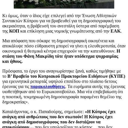
Κι όμως, όταν ο ίδιος είχε επιλεγεί από την Ένωση Αθλητικών
Συντακτών Κύπρου για να βραβευθεί για τη δημοσιογραφική του
ακεραιότητα, η βράβευσή του ανεστάλη ύστερα από παρέμβαση
της
ΚΟΠ
και επίκληση μιας νομικής γνωμάτευσης από την
ΕΑΚ
.
Μια απόφαση που σόκαρε τη δημοσιογραφική οικογένεια και
αποκάλυψε πόσο εύθραυστη μπορεί να γίνει η ελευθεροτυπία, όταν
οικονομικά ή θεσμικά κέντρα επιχειρούν να την κατευθύνουν.
Η
στάση του Φάνη Μακρίδη τότε ήταν υπόδειγμα ψυχραιμίας
και ήθους.
Πρόσφατα, το έργο του αναγνωρίστηκε ξανά, καθώς τιμήθηκε με
το
Β’ Βραβείο του Κυπριακού Πρακτορείου Ειδήσεων (ΚΥΠΕ)
για ερευνητικά ρεπορτάζ υψηλού επιπέδου στο πλαίσιο 6ετους
έρευνας για τις
παρακολουθήσεις
. Τα ευρήματα αυτής της έρευνας
υιοθετήθηκαν από το Ευρωκοινοβούλιο. Μια νέα επιβεβαίωση ότι
η ποιοτική, τεκμηριωμένη δημοσιογραφία παραμένει θεμέλιο της
δημοκρατίας».
Καταλήγοντας, ο κ. Παπαδούρης, σημείωσε:
«Η Κύπρος έχει
ανάγκη από ανθρώπους που δεν σιωπούν! Η Κύπρος έχει
ανάγκη από δημοσιογράφους που δεν διστάζουν να
αποκαλύψουν…
που δεν υπολογίζουν το κόστος… που δεν