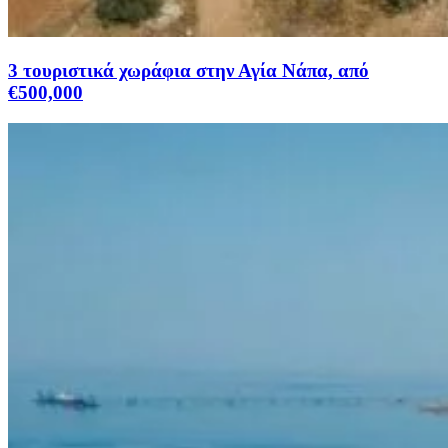
3 τουριστικά χωράφια στην Αγία Νάπα, από
€500,000