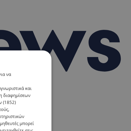
για να
αγνωριστικά και
ση διαφημίσεων
 (1852)
πούς,
κτηριστικών
ομηθευτές μπορεί
ντιταχθείτε στις