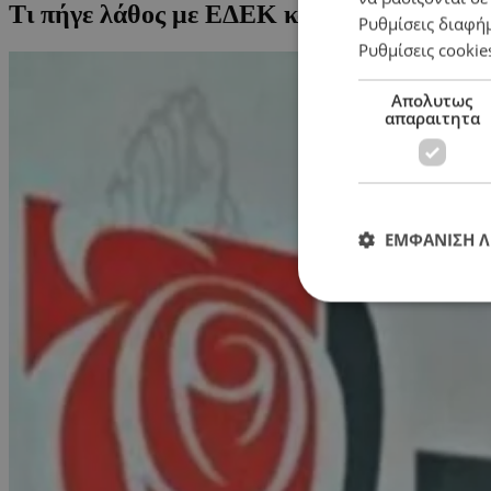
Τι πήγε λάθος με ΕΔΕΚ και Οικολόγους;
Ρυθμίσεις διαφή
Ρυθμίσεις cookie
Απολυτως
απαραιτητα
ΕΜΦΑΝΙΣΗ 