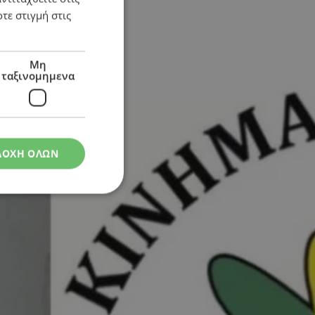
τε στιγμή στις
Μη
ταξινομημενα
ΔΟΧΗ ΟΛΩΝ