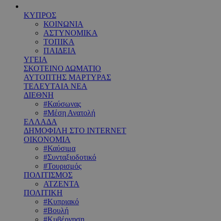
ΚΥΠΡΟΣ
ΚΟΙΝΩΝΙΑ
ΑΣΤΥΝΟΜΙΚΑ
ΤΟΠΙΚΑ
ΠΑΙΔΕΙΑ
ΥΓΕΙΑ
ΣΚΟΤΕΙΝΟ ΔΩΜΑΤΙΟ
ΑΥΤΟΠΤΗΣ ΜΑΡΤΥΡΑΣ
ΤΕΛΕΥΤΑΙΑ ΝΕΑ
ΔΙΕΘΝΗ
#Καύσωνας
#Μέση Ανατολή
ΕΛΛΑΔΑ
ΔΗΜΟΦΙΛΗ ΣΤΟ INTERNET
ΟΙΚΟΝΟΜΙΑ
#Καύσιμα
#Συνταξιοδοτικό
#Τουρισμός
ΠΟΛΙΤΙΣΜΟΣ
ΑΤΖΕΝΤΑ
ΠΟΛΙΤΙΚΗ
#Κυπριακό
#Βουλή
#Κυβέρνηση