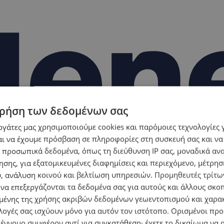
ρήση των δεδομένων σας
εργάτες μας χρησιμοποιούμε cookies και παρόμοιες τεχνολογίες 
ι να έχουμε πρόσβαση σε πληροφορίες στη συσκευή σας και να
 προσωπικά δεδομένα, όπως τη διεύθυνση IP σας, μοναδικά αν
σης, για εξατομικευμένες διαφημίσεις και περιεχόμενο, μέτρη
υ, ανάλυση κοινού και βελτίωση υπηρεσιών.
Προμηθευτές τρίτων
 να επεξεργάζονται τα δεδομένα σας για αυτούς και άλλους σκο
ένης της χρήσης ακριβών δεδομένων γεωεντοπισμού και χαρα
λογές σας ισχύουν μόνο για αυτόν τον ιστότοπο. Ορισμένοι πρ
 έννομο συμφέρον αντί για συγκατάθεση· έχετε το δικαίωμα να α