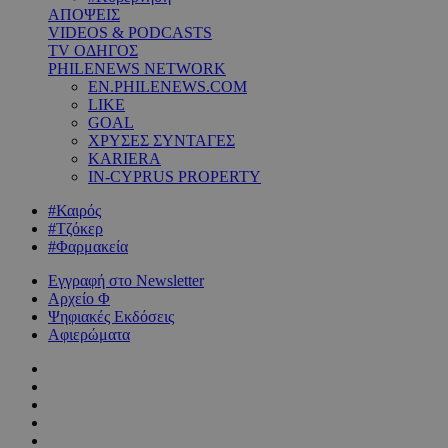
ΑΠΟΨΕΙΣ
VIDEOS & PODCASTS
TV ΟΔΗΓΟΣ
PHILENEWS NETWORK
EN.PHILENEWS.COM
LIKE
GOAL
ΧΡΥΣΕΣ ΣΥΝΤΑΓΕΣ
KARIERA
IN-CYPRUS PROPERTY
#Καιρός
#Τζόκερ
#Φαρμακεία
Εγγραφή στο Newsletter
Αρχείο Φ
Ψηφιακές Εκδόσεις
Αφιερώματα