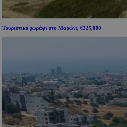
Τουριστικό χωράφι στο Μαρώνι, €225,000