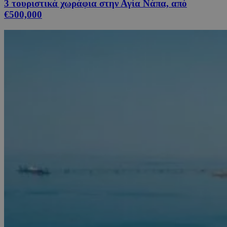
3 τουριστικά χωράφια στην Αγία Νάπα, από
€500,000