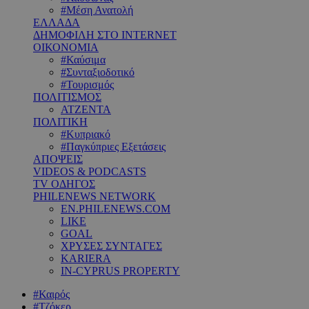
#Μέση Ανατολή
ΕΛΛΑΔΑ
ΔΗΜΟΦΙΛΗ ΣΤΟ INTERNET
ΟΙΚΟΝΟΜΙΑ
#Καύσιμα
#Συνταξιοδοτικό
#Τουρισμός
ΠΟΛΙΤΙΣΜΟΣ
ΑΤΖΕΝΤΑ
ΠΟΛΙΤΙΚΗ
#Κυπριακό
#Παγκύπριες Εξετάσεις
ΑΠΟΨΕΙΣ
VIDEOS & PODCASTS
TV ΟΔΗΓΟΣ
PHILENEWS NETWORK
EN.PHILENEWS.COM
LIKE
GOAL
ΧΡΥΣΕΣ ΣΥΝΤΑΓΕΣ
KARIERA
IN-CYPRUS PROPERTY
#Καιρός
#Τζόκερ