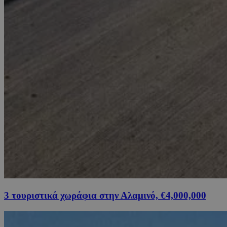
3 τουριστικά χωράφια στην Αλαμινό, €4,000,000