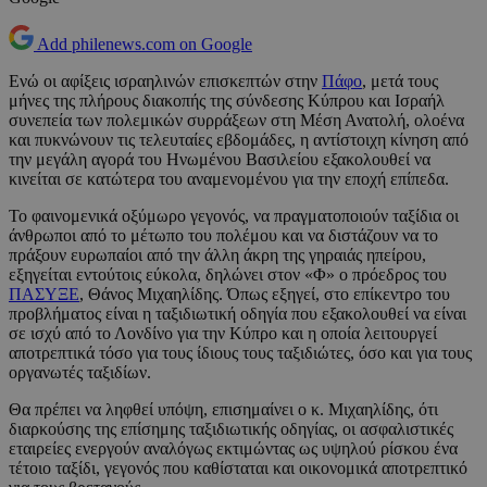
Add philenews.com on Google
Ενώ οι αφίξεις ισραηλινών επισκεπτών στην
Πάφο
, μετά τους
μήνες της πλήρους διακοπής της σύνδεσης Κύπρου και Ισραήλ
συνεπεία των πολεμικών συρράξεων στη Μέση Ανατολή, ολοένα
και πυκνώνουν τις τελευταίες εβδομάδες, η αντίστοιχη κίνηση από
την μεγάλη αγορά του Ηνωμένου Βασιλείου εξακολουθεί να
κινείται σε κατώτερα του αναμενομένου για την εποχή επίπεδα.
Το φαινομενικά οξύμωρο γεγονός, να πραγματοποιούν ταξίδια οι
άνθρωποι από το μέτωπο του πολέμου και να διστάζουν να το
πράξουν ευρωπαίοι από την άλλη άκρη της γηραιάς ηπείρου,
εξηγείται εντούτοις εύκολα, δηλώνει στον «Φ» ο πρόεδρος του
ΠΑΣΥΞΕ
, Θάνος Μιχαηλίδης. Όπως εξηγεί, στο επίκεντρο του
προβλήματος είναι η ταξιδιωτική οδηγία που εξακολουθεί να είναι
σε ισχύ από το Λονδίνο για την Κύπρο και η οποία λειτουργεί
αποτρεπτικά τόσο για τους ίδιους τους ταξιδιώτες, όσο και για τους
οργανωτές ταξιδίων.
Θα πρέπει να ληφθεί υπόψη, επισημαίνει ο κ. Μιχαηλίδης, ότι
διαρκούσης της επίσημης ταξιδιωτικής οδηγίας, οι ασφαλιστικές
εταιρείες ενεργούν αναλόγως εκτιμώντας ως υψηλού ρίσκου ένα
τέτοιο ταξίδι, γεγονός που καθίσταται και οικονομικά αποτρεπτικό