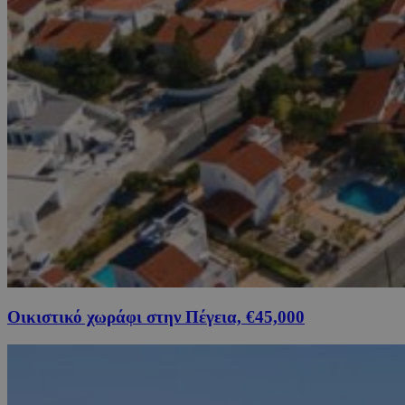
Οικιστικό χωράφι στην Πέγεια, €45,000