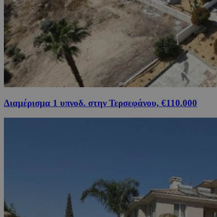
Διαμέρισμα 1 υπνοδ. στην Τερσεφάνου, €110.000