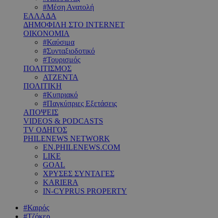
#Μέση Ανατολή
ΕΛΛΑΔΑ
ΔΗΜΟΦΙΛΗ ΣΤΟ INTERNET
ΟΙΚΟΝΟΜΙΑ
#Καύσιμα
#Συνταξιοδοτικό
#Τουρισμός
ΠΟΛΙΤΙΣΜΟΣ
ΑΤΖΕΝΤΑ
ΠΟΛΙΤΙΚΗ
#Κυπριακό
#Παγκύπριες Εξετάσεις
ΑΠΟΨΕΙΣ
VIDEOS & PODCASTS
TV ΟΔΗΓΟΣ
PHILENEWS NETWORK
EN.PHILENEWS.COM
LIKE
GOAL
ΧΡΥΣΕΣ ΣΥΝΤΑΓΕΣ
KARIERA
IN-CYPRUS PROPERTY
#Καιρός
#Τζόκερ