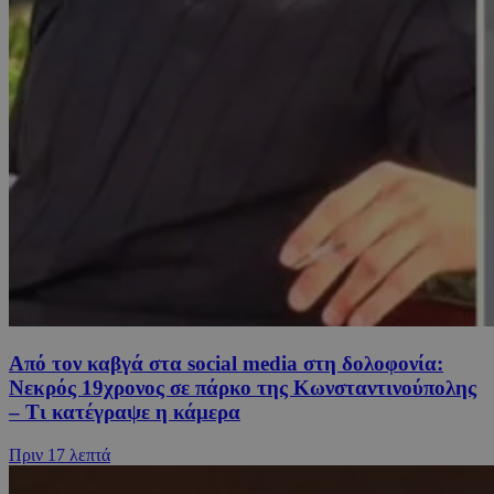
Από τον καβγά στα social media στη δολοφονία:
Νεκρός 19χρονος σε πάρκο της Κωνσταντινούπολης
– Τι κατέγραψε η κάμερα
Πριν
17 λεπτά