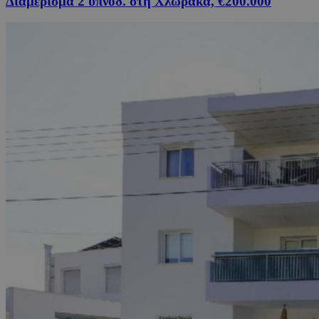
Διαμέρισμα 2 υπνοδ. στη Χλώρακα, €200.000