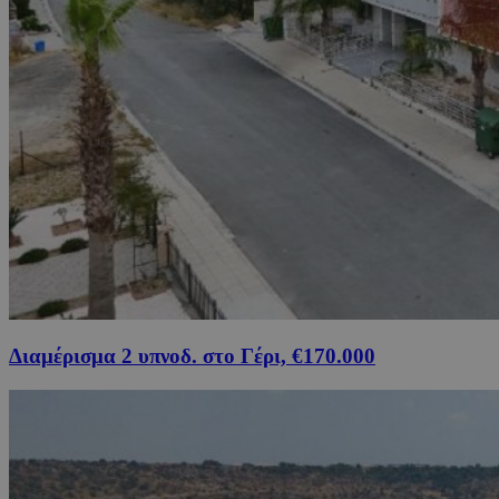
Διαμέρισμα 2 υπνοδ. στο Γέρι, €170.000