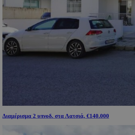
Διαμέρισμα 2 υπνοδ. στα Λατσιά, €140.000