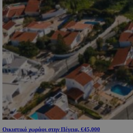
Οικιστικό χωράφι στην Πέγεια, €45,000