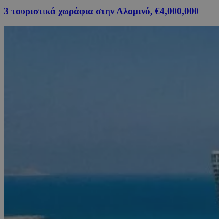
3 τουριστικά χωράφια στην Αλαμινό, €4,000,000