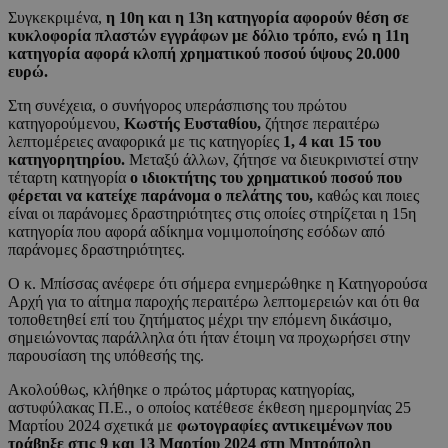
Συγκεκριμένα,
η 10η και η 13η κατηγορία αφορούν θέση σε
κυκλοφορία πλαστών εγγράφων με δόλιο τρόπο, ενώ η 11η
κατηγορία αφορά κλοπή χρηματικού ποσού ύψους 20.000
ευρώ.
Στη συνέχεια, ο συνήγορος υπεράσπισης του πρώτου
κατηγορούμενου,
Κωστής Ευσταθίου,
ζήτησε περαιτέρω
λεπτομέρειες αναφορικά με τις κατηγορίες
1, 4 και 15 του
κατηγορητηρίου.
Μεταξύ άλλων, ζήτησε να διευκρινιστεί στην
τέταρτη κατηγορία
ο ιδιοκτήτης του χρηματικού ποσού που
φέρεται να κατείχε παράνομα ο πελάτης του,
καθώς και ποιες
είναι οι παράνομες δραστηριότητες στις οποίες στηρίζεται η 15η
κατηγορία που αφορά αδίκημα νομιμοποίησης εσόδων από
παράνομες δραστηριότητες.
Ο κ. Μπίσσας ανέφερε ότι σήμερα ενημερώθηκε η Κατηγορούσα
Αρχή για το αίτημα παροχής περαιτέρω λεπτομερειών και ότι θα
τοποθετηθεί επί του ζητήματος μέχρι την επόμενη δικάσιμο,
σημειώνοντας παράλληλα ότι ήταν έτοιμη να προχωρήσει στην
παρουσίαση της υπόθεσής της.
Ακολούθως, κλήθηκε ο πρώτος μάρτυρας κατηγορίας,
αστυφύλακας Π.Ε., ο οποίος κατέθεσε έκθεση ημερομηνίας 25
Μαρτίου 2024 σχετικά με
φωτογραφίες αντικειμένων που
τράβηξε στις 9 και 13 Μαρτίου 2024 στη Μητρόπολη