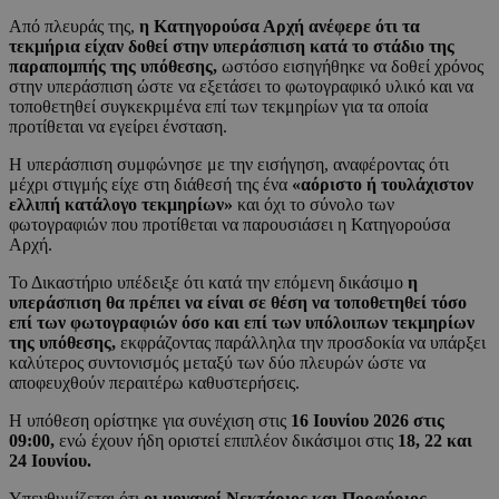
Από πλευράς της,
η Κατηγορούσα Αρχή ανέφερε ότι τα
τεκμήρια είχαν δοθεί στην υπεράσπιση κατά το στάδιο της
παραπομπής της υπόθεσης,
ωστόσο εισηγήθηκε να δοθεί χρόνος
στην υπεράσπιση ώστε να εξετάσει το φωτογραφικό υλικό και να
τοποθετηθεί συγκεκριμένα επί των τεκμηρίων για τα οποία
προτίθεται να εγείρει ένσταση.
Η υπεράσπιση συμφώνησε με την εισήγηση, αναφέροντας ότι
μέχρι στιγμής είχε στη διάθεσή της ένα
«αόριστο ή τουλάχιστον
ελλιπή κατάλογο τεκμηρίων»
και όχι το σύνολο των
φωτογραφιών που προτίθεται να παρουσιάσει η Κατηγορούσα
Αρχή.
Το Δικαστήριο υπέδειξε ότι κατά την επόμενη δικάσιμο
η
υπεράσπιση θα πρέπει να είναι σε θέση να τοποθετηθεί τόσο
επί των φωτογραφιών όσο και επί των υπόλοιπων τεκμηρίων
της υπόθεσης,
εκφράζοντας παράλληλα την προσδοκία να υπάρξει
καλύτερος συντονισμός μεταξύ των δύο πλευρών ώστε να
αποφευχθούν περαιτέρω καθυστερήσεις.
Η υπόθεση ορίστηκε για συνέχιση στις
16 Ιουνίου 2026 στις
09:00,
ενώ έχουν ήδη οριστεί επιπλέον δικάσιμοι στις
18, 22 και
24 Ιουνίου.
Υπενθυμίζεται ότι
οι μοναχοί Νεκτάριος και Πορφύριος