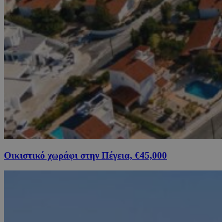
Οικιστικό χωράφι στην Πέγεια, €45,000