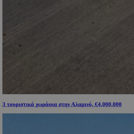
3 τουριστικά χωράφια στην Αλαμινό, €4,000,000