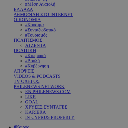
#Μέση Ανατολή
ΕΛΛΑΔΑ
ΔΗΜΟΦΙΛΗ ΣΤΟ INTERNET
ΟΙΚΟΝΟΜΙΑ
#Καύσιμα
#Συνταξιοδοτικό
#Τουρισμός
ΠΟΛΙΤΙΣΜΟΣ
ΑΤΖΕΝΤΑ
ΠΟΛΙΤΙΚΗ
#Κυπριακό
#Βουλή
#Κυβέρνηση
ΑΠΟΨΕΙΣ
VIDEOS & PODCASTS
TV ΟΔΗΓΟΣ
PHILENEWS NETWORK
EN.PHILENEWS.COM
LIKE
GOAL
ΧΡΥΣΕΣ ΣΥΝΤΑΓΕΣ
KARIERA
IN-CYPRUS PROPERTY
#Καιρός