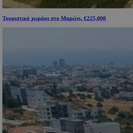
Τουριστικό χωράφι στο Μαρώνι, €225,000