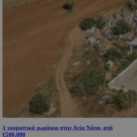
3 τουριστικά χωράφια στην Αγία Νάπα, από
€500,000