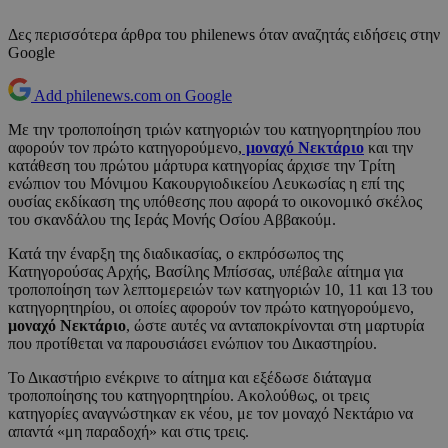
Δες περισσότερα άρθρα του philenews όταν αναζητάς ειδήσεις στην
Google
Add philenews.com on Google
Με την τροποποίηση τριών κατηγοριών του κατηγορητηρίου που
αφορούν τον πρώτο κατηγορούμενο,
μοναχό Νεκτάριο
και την
κατάθεση του πρώτου μάρτυρα κατηγορίας άρχισε την Τρίτη
ενώπιον του Μόνιμου Κακουργιοδικείου Λευκωσίας η επί της
ουσίας εκδίκαση της υπόθεσης που αφορά το οικονομικό σκέλος
του σκανδάλου της Ιεράς Μονής Οσίου Αββακούμ.
Κατά την έναρξη της διαδικασίας, ο εκπρόσωπος της
Κατηγορούσας Αρχής, Βασίλης Μπίσσας, υπέβαλε αίτημα για
τροποποίηση των λεπτομερειών των κατηγοριών 10, 11 και 13 του
κατηγορητηρίου, οι οποίες αφορούν τον πρώτο κατηγορούμενο,
μοναχό Νεκτάριο
, ώστε αυτές να ανταποκρίνονται στη μαρτυρία
που προτίθεται να παρουσιάσει ενώπιον του Δικαστηρίου.
Το Δικαστήριο ενέκρινε το αίτημα και εξέδωσε διάταγμα
τροποποίησης του κατηγορητηρίου. Ακολούθως, οι τρεις
κατηγορίες αναγνώστηκαν εκ νέου, με τον μοναχό Νεκτάριο να
απαντά «μη παραδοχή» και στις τρεις.