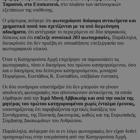
Ταμασού, στο Επισκοπειό,
στο πλαίσιο των αστυνομικών
εξετάσεων της υπόθεσης.
Ο μάρτυρας ανέφερε ότι
φωτογράφισε διάφορα αντικείμενα και
χρηματικά ποσά που σχετίζονται με τα υπό διερεύνηση
αδικήματα
, ότι αντέγραψε το περιεχόμενο σε δύο ψηφιακούς
δίσκους και ότι
επέλεξε συνολικά 203 φωτογραφίες.
Παράλληλα,
διευκρίνισε ότι δεν προέβη σε οποιαδήποτε επεξεργασία του
φωτογραφικού υλικού.
Όταν η Κατηγορούσα Αρχή επιχείρησε να παρουσιάσει τις
φωτογραφίες, τόσο ο δικηγόρος του πρώτου κατηγορούμενου, όσο
και ο δικηγόρος του δεύτερου κατηγορούμενου, μοναχού
Πορφύριου, Ευστάθιος Κ. Ευσταθίου, υπέβαλαν ένσταση.
Οι δύο συνήγοροι υποστήριξαν ότι δεν μπορούν να γίνουν
αποδεκτές φωτογραφίες που αποτυπώνουν αντικείμενα, τα οποία
λήφθηκαν από την
Ιερά Μονή Αββακούμ και από την οικία της
μητέρας του πρώτου κατηγορουμένου χωρίς ένταλμα έρευνας,
υποστηρίζοντας ότι παραβιάζονται σχετικές διατάξεις του
Συντάγματος, της Ποινικής Δικονομίας, καθώς και της Ευρωπαϊκής
Σύμβασης Δικαιωμάτων του Ανθρώπου.
Παράλληλα, ανέφεραν ότι οι εν λόγω φωτογραφίες δεν είχαν δοθεί
προηγουμένως στην υπεράσπιση από την Κατηγορούσα Αρχή.