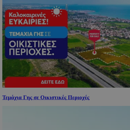
Τεμάχια Γης σε Οικιστικές Περιοχές