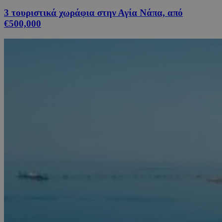
3 τουριστικά χωράφια στην Αγία Νάπα, από
€500,000