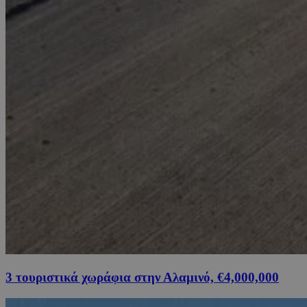
3 τουριστικά χωράφια στην Αλαμινό, €4,000,000