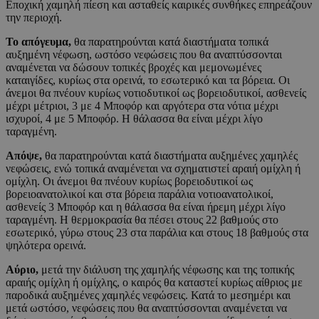
Εποχική χαμηλή πίεση και ασταθείς καιρικές συνθήκες επηρεάζουν
την περιοχή.
Το απόγευμα,
θα παρατηρούνται κατά διαστήματα τοπικά
αυξημένη νέφωση, ωστόσο νεφώσεις που θα αναπτύσσονται
αναμένεται να δώσουν τοπικές βροχές και μεμονωμένες
καταιγίδες, κυρίως στα ορεινά, το εσωτερικό και τα βόρεια. Οι
άνεμοι θα πνέουν κυρίως νοτιοδυτικοί ως βορειοδυτικοί, ασθενείς
μέχρι μέτριοι, 3 με 4 Μποφόρ και αργότερα στα νότια μέχρι
ισχυροί, 4 με 5 Μποφόρ. Η θάλασσα θα είναι μέχρι λίγο
ταραγμένη.
Απόψε,
θα παρατηρούνται κατά διαστήματα αυξημένες χαμηλές
νεφώσεις, ενώ τοπικά αναμένεται να σχηματιστεί αραιή ομίχλη ή
ομίχλη. Οι άνεμοι θα πνέουν κυρίως βορειοδυτικοί ως
βορειοανατολικοί και στα βόρεια παράλια νοτιοανατολικοί,
ασθενείς 3 Μποφόρ και η θάλασσα θα είναι ήρεμη μέχρι λίγο
ταραγμένη. Η θερμοκρασία θα πέσει στους 22 βαθμούς στο
εσωτερικό, γύρω στους 23 στα παράλια και στους 18 βαθμούς στα
ψηλότερα ορεινά.
Αύριο,
μετά την διάλυση της χαμηλής νέφωσης και της τοπικής
αραιής ομίχλη ή ομίχλης, ο καιρός θα καταστεί κυρίως αίθριος με
παροδικά αυξημένες χαμηλές νεφώσεις. Κατά το μεσημέρι και
μετά ωστόσο, νεφώσεις που θα αναπτύσσονται αναμένεται να