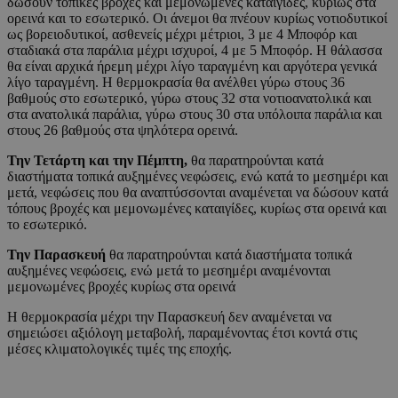
δώσουν τοπικές βροχές και μεμονωμένες καταιγίδες, κυρίως στα
ορεινά και το εσωτερικό. Οι άνεμοι θα πνέουν κυρίως νοτιοδυτικοί
ως βορειοδυτικοί, ασθενείς μέχρι μέτριοι, 3 με 4 Μποφόρ και
σταδιακά στα παράλια μέχρι ισχυροί, 4 με 5 Μποφόρ. Η θάλασσα
θα είναι αρχικά ήρεμη μέχρι λίγο ταραγμένη και αργότερα γενικά
λίγο ταραγμένη. Η θερμοκρασία θα ανέλθει γύρω στους 36
βαθμούς στο εσωτερικό, γύρω στους 32 στα νοτιοανατολικά και
στα ανατολικά παράλια, γύρω στους 30 στα υπόλοιπα παράλια και
στους 26 βαθμούς στα ψηλότερα ορεινά.
Την Τετάρτη και την Πέμπτη,
θα παρατηρούνται κατά
διαστήματα τοπικά αυξημένες νεφώσεις, ενώ κατά το μεσημέρι και
μετά, νεφώσεις που θα αναπτύσσονται αναμένεται να δώσουν κατά
τόπους βροχές και μεμονωμένες καταιγίδες, κυρίως στα ορεινά και
το εσωτερικό.
Την Παρασκευή
θα παρατηρούνται κατά διαστήματα τοπικά
αυξημένες νεφώσεις, ενώ μετά το μεσημέρι αναμένονται
μεμονωμένες βροχές κυρίως στα ορεινά
Η θερμοκρασία μέχρι την Παρασκευή δεν αναμένεται να
σημειώσει αξιόλογη μεταβολή, παραμένοντας έτσι κοντά στις
μέσες κλιματολογικές τιμές της εποχής.