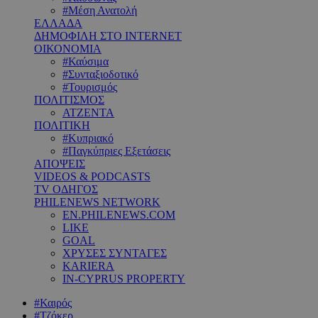
#Μέση Ανατολή
ΕΛΛΑΔΑ
ΔΗΜΟΦΙΛΗ ΣΤΟ INTERNET
ΟΙΚΟΝΟΜΙΑ
#Καύσιμα
#Συνταξιοδοτικό
#Τουρισμός
ΠΟΛΙΤΙΣΜΟΣ
ΑΤΖΕΝΤΑ
ΠΟΛΙΤΙΚΗ
#Κυπριακό
#Παγκύπριες Εξετάσεις
ΑΠΟΨΕΙΣ
VIDEOS & PODCASTS
TV ΟΔΗΓΟΣ
PHILENEWS NETWORK
EN.PHILENEWS.COM
LIKE
GOAL
ΧΡΥΣΕΣ ΣΥΝΤΑΓΕΣ
KARIERA
IN-CYPRUS PROPERTY
#Καιρός
#Τζόκερ