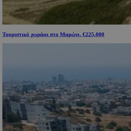
Τουριστικό χωράφι στο Μαρώνι, €225,000