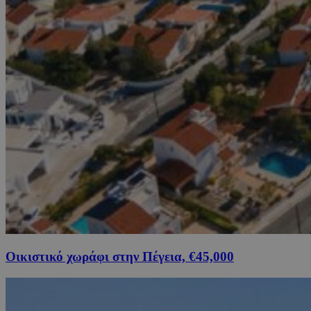
Οικιστικό χωράφι στην Πέγεια, €45,000