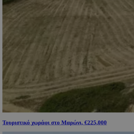
Τουριστικό χωράφι στο Μαρώνι, €225,000