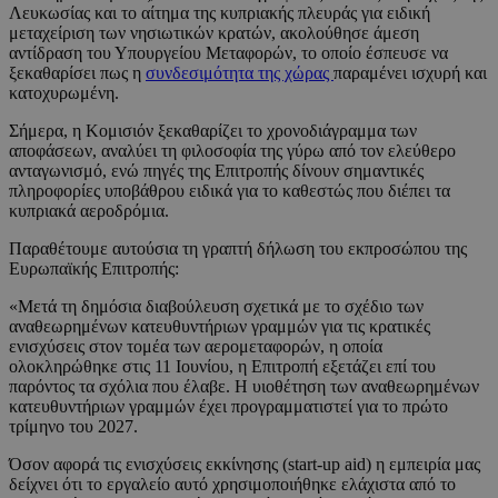
Λευκωσίας και το αίτημα της κυπριακής πλευράς για ειδική
μεταχείριση των νησιωτικών κρατών, ακολούθησε άμεση
αντίδραση του Υπουργείου Μεταφορών, το οποίο έσπευσε να
ξεκαθαρίσει πως η
συνδεσιμότητα της χώρας
παραμένει ισχυρή και
κατοχυρωμένη.
Σήμερα, η Κομισιόν ξεκαθαρίζει το χρονοδιάγραμμα των
αποφάσεων, αναλύει τη φιλοσοφία της γύρω από τον ελεύθερο
ανταγωνισμό, ενώ πηγές της Επιτροπής δίνουν σημαντικές
πληροφορίες υποβάθρου ειδικά για το καθεστώς που διέπει τα
κυπριακά αεροδρόμια.
Παραθέτουμε αυτούσια τη γραπτή δήλωση του εκπροσώπου της
Ευρωπαϊκής Επιτροπής:
«Μετά τη δημόσια διαβούλευση σχετικά με το σχέδιο των
αναθεωρημένων κατευθυντήριων γραμμών για τις κρατικές
ενισχύσεις στον τομέα των αερομεταφορών, η οποία
ολοκληρώθηκε στις 11 Ιουνίου, η Επιτροπή εξετάζει επί του
παρόντος τα σχόλια που έλαβε. Η υιοθέτηση των αναθεωρημένων
κατευθυντήριων γραμμών έχει προγραμματιστεί για το πρώτο
τρίμηνο του 2027.
Όσον αφορά τις ενισχύσεις εκκίνησης (start-up aid) η εμπειρία μας
δείχνει ότι το εργαλείο αυτό χρησιμοποιήθηκε ελάχιστα από το