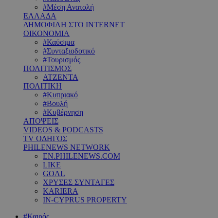
#Μέση Ανατολή
ΕΛΛΑΔΑ
ΔΗΜΟΦΙΛΗ ΣΤΟ INTERNET
ΟΙΚΟΝΟΜΙΑ
#Καύσιμα
#Συνταξιοδοτικό
#Τουρισμός
ΠΟΛΙΤΙΣΜΟΣ
ΑΤΖΕΝΤΑ
ΠΟΛΙΤΙΚΗ
#Κυπριακό
#Βουλή
#Κυβέρνηση
ΑΠΟΨΕΙΣ
VIDEOS & PODCASTS
TV ΟΔΗΓΟΣ
PHILENEWS NETWORK
EN.PHILENEWS.COM
LIKE
GOAL
ΧΡΥΣΕΣ ΣΥΝΤΑΓΕΣ
KARIERA
IN-CYPRUS PROPERTY
#Καιρός