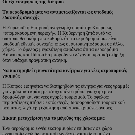
Οι έξι εισηγήσεις της Κύπρου
Tα αεροδρόμιά μας να αντιμετωπίζονται ως υποδομές
εδαφικής συνοχής
Η Ευρωπαϊκή Επιτροπή αναγνωρίζει ρητά την Κύπρο ως
«απομακρυσμένη περιοχή». Η Κυβέρνηση ζητά αυτό να
αποτυπωθεί ακόμη πιο καθαρά: ότι τα αεροδρόμιά µας είναι
υποδομή εθνικής συνοχής, όπως οι αυτοκινητόδρομοι σε άλλες
χώρες. Το όφελος: μεγαλύτερη ασφάλεια ότι τα αεροδρόμια
Λάρνακας και Πάφου θα μπορούν να δέχονται κρατική στήριξη
όταν υπάρχει πραγματική ανάγκη.
Να διατηρηθεί η δυνατότητα κινήτρων για νέες αεροπορικές
γραμμές
Η Κύπρος εισηγείται να διατηρηθούν τα κίνητρα για νέες γραμμές
για νησιωτικά κράτη µε στοχευμένο τρόπο: για χειμερινά
δρομολόγια και για νέες αγορές τουρισμού. Το όφελος:
περισσότερες πτήσεις εκτός σεζόν, διαφοροποίηση τουριστικού
ρεύματος, λιγότερη εξάρτηση από συγκεκριμένες αγορές.
Δίκαιη μεταχείριση για το μέγεθος της χώρας μας
Ένα αεροδρόμιο εννέα εκατομμυρίων επιβατών σε χώρα
εννιακοσίων χιλιάδων κατοίκων δεν είναι το ίδιο µε ένα