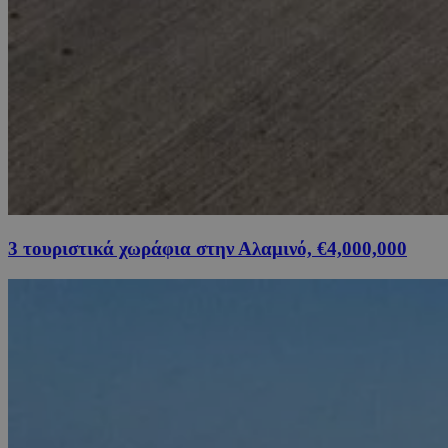
3 τουριστικά χωράφια στην Αλαμινό, €4,000,000