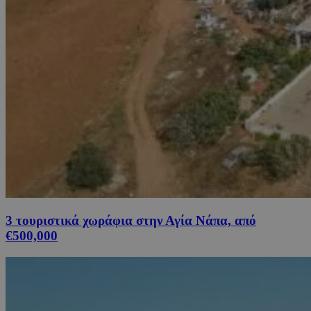
3 τουριστικά χωράφια στην Αγία Νάπα, από
€500,000