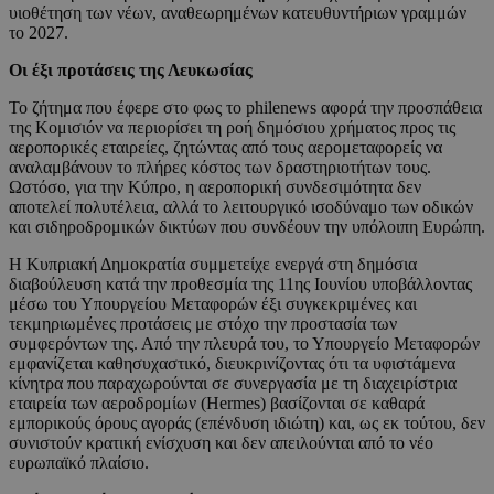
υιοθέτηση των νέων, αναθεωρημένων κατευθυντήριων γραμμών
το 2027.
Οι έξι προτάσεις της Λευκωσίας
Το ζήτημα που έφερε στο φως το philenews αφορά την προσπάθεια
της Κομισιόν να περιορίσει τη ροή δημόσιου χρήματος προς τις
αεροπορικές εταιρείες, ζητώντας από τους αερομεταφορείς να
αναλαμβάνουν το πλήρες κόστος των δραστηριοτήτων τους.
Ωστόσο, για την Κύπρο, η αεροπορική συνδεσιμότητα δεν
αποτελεί πολυτέλεια, αλλά το λειτουργικό ισοδύναμο των οδικών
και σιδηροδρομικών δικτύων που συνδέουν την υπόλοιπη Ευρώπη.
H Κυπριακή Δημοκρατία συμμετείχε ενεργά στη δημόσια
διαβούλευση κατά την προθεσμία της 11ης Ιουνίου υποβάλλοντας
μέσω του Υπουργείου Μεταφορών έξι συγκεκριμένες και
τεκμηριωμένες προτάσεις με στόχο την προστασία των
συμφερόντων της. Από την πλευρά του, το Υπουργείο Μεταφορών
εμφανίζεται καθησυχαστικό, διευκρινίζοντας ότι τα υφιστάμενα
κίνητρα που παραχωρούνται σε συνεργασία με τη διαχειρίστρια
εταιρεία των αεροδρομίων (Hermes) βασίζονται σε καθαρά
εμπορικούς όρους αγοράς (επένδυση ιδιώτη) και, ως εκ τούτου, δεν
συνιστούν κρατική ενίσχυση και δεν απειλούνται από το νέο
ευρωπαϊκό πλαίσιο.