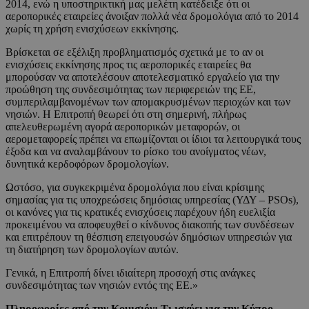
2014, ενώ η υποστηρικτική μας μελέτη κατέδειξε ότι οι
αεροπορικές εταιρείες άνοιξαν πολλά νέα δρομολόγια από το 2014
χωρίς τη χρήση ενισχύσεων εκκίνησης.
Βρίσκεται σε εξέλιξη προβληματισμός σχετικά με το αν οι
ενισχύσεις εκκίνησης προς τις αεροπορικές εταιρείες θα
μπορούσαν να αποτελέσουν αποτελεσματικό εργαλείο για την
προώθηση της συνδεσιμότητας των περιφερειών της ΕΕ,
συμπεριλαμβανομένων των απομακρυσμένων περιοχών και των
νησιών. Η Επιτροπή θεωρεί ότι στη σημερινή, πλήρως
απελευθερωμένη αγορά αεροπορικών μεταφορών, οι
αερομεταφορείς πρέπει να επωμίζονται οι ίδιοι τα λειτουργικά τους
έξοδα και να αναλαμβάνουν το ρίσκο του ανοίγματος νέων,
δυνητικά κερδοφόρων δρομολογίων.
Ωστόσο, για συγκεκριμένα δρομολόγια που είναι κρίσιμης
σημασίας για τις υποχρεώσεις δημόσιας υπηρεσίας (ΥΔΥ – PSOs),
οι κανόνες για τις κρατικές ενισχύσεις παρέχουν ήδη ευελιξία
προκειμένου να αποφευχθεί ο κίνδυνος διακοπής των συνδέσεων
και επιτρέπουν τη θέσπιση επειγουσών δημόσιων υπηρεσιών για
τη διατήρηση των δρομολογίων αυτών.
Γενικά, η Επιτροπή δίνει ιδιαίτερη προσοχή στις ανάγκες
συνδεσιμότητας των νησιών εντός της ΕΕ.»
Πληροφορίες από την Κομισιόν: Τι ισχύει για την Κύπρο