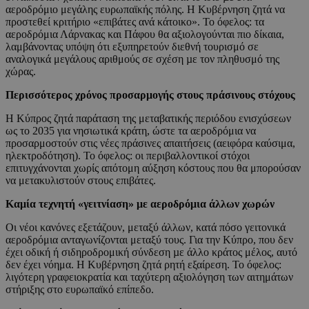
αεροδρόμιο μεγάλης ευρωπαϊκής πόλης. Η Κυβέρνηση ζητά να
προστεθεί κριτήριο «επιβάτες ανά κάτοικο». Το όφελος: τα
αεροδρόμια Λάρνακας και Πάφου θα αξιολογούνται πιο δίκαια,
λαμβάνοντας υπόψη ότι εξυπηρετούν διεθνή τουρισμό σε
αναλογικά μεγάλους αριθμούς σε σχέση µε τον πληθυσμό της
χώρας.
Περισσότερος χρόνος προσαρμογής στους πράσινους στόχους
Η Κύπρος ζητά παράταση της μεταβατικής περιόδου ενισχύσεων
ως το 2035 για νησιωτικά κράτη, ώστε τα αεροδρόμια να
προσαρμοστούν στις νέες πράσινες απαιτήσεις (αειφόρα καύσιμα,
ηλεκτροδότηση). Το όφελος: οι περιβαλλοντικοί στόχοι
επιτυγχάνονται χωρίς απότομη αύξηση κόστους που θα μπορούσαν
να μετακυλιστούν στους επιβάτες.
Καμία τεχνητή «γειτνίαση» με αεροδρόμια άλλων χωρών
Οι νέοι κανόνες εξετάζουν, μεταξύ άλλων, κατά πόσο γειτονικά
αεροδρόμια ανταγωνίζονται μεταξύ τους. Για την Κύπρο, που δεν
έχει οδική ή σιδηροδρομική σύνδεση µε άλλο κράτος μέλος, αυτό
δεν έχει νόημα. Η Κυβέρνηση ζητά ρητή εξαίρεση. Το όφελος:
λιγότερη γραφειοκρατία και ταχύτερη αξιολόγηση των αιτημάτων
στήριξης στο ευρωπαϊκό επίπεδο.