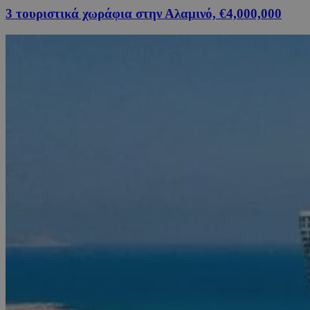
3 τουριστικά χωράφια στην Αλαμινό, €4,000,000