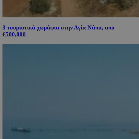
3 τουριστικά χωράφια στην Αγία Νάπα, από
€500,000