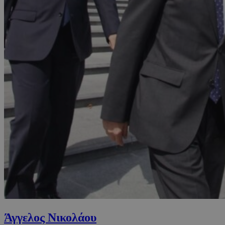
Άγγελος Νικολάου