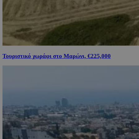
Τουριστικό χωράφι στο Μαρώνι, €225,000