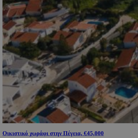
Οικιστικό χωράφι στην Πέγεια, €45,000