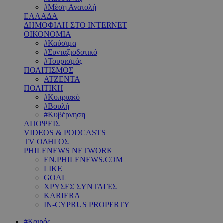
#Μέση Ανατολή
ΕΛΛΑΔΑ
ΔΗΜΟΦΙΛΗ ΣΤΟ INTERNET
ΟΙΚΟΝΟΜΙΑ
#Καύσιμα
#Συνταξιοδοτικό
#Τουρισμός
ΠΟΛΙΤΙΣΜΟΣ
ΑΤΖΕΝΤΑ
ΠΟΛΙΤΙΚΗ
#Κυπριακό
#Βουλή
#Κυβέρνηση
ΑΠΟΨΕΙΣ
VIDEOS & PODCASTS
TV ΟΔΗΓΟΣ
PHILENEWS NETWORK
EN.PHILENEWS.COM
LIKE
GOAL
ΧΡΥΣΕΣ ΣΥΝΤΑΓΕΣ
KARIERA
IN-CYPRUS PROPERTY
#Καιρός