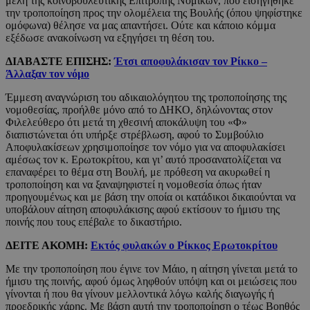
μέλη της κοινοβουλευτικής Επιτροπής Νομικών, που εισηγήθηκε
την τροποποίηση προς την ολομέλεια της Βουλής (όπου ψηφίστηκε
ομόφωνα) θέλησε να μας απαντήσει. Ούτε και κάποιο κόμμα
εξέδωσε ανακοίνωση να εξηγήσει τη θέση του.
ΔΙΑΒΑΣΤΕ ΕΠΙΣΗΣ:
Έτσι αποφυλάκισαν τον Ρίκκο –
Άλλαξαν τον νόμο
Έμμεση αναγνώριση του αδικαιολόγητου της τροποποίησης της
νομοθεσίας, προήλθε μόνο από το ΔΗΚΟ, δηλώνοντας στον
Φιλελεύθερο ότι μετά τη χθεσινή αποκάλυψη του «Φ»
διαπιστώνεται ότι υπήρξε στρέβλωση, αφού το Συμβούλιο
Αποφυλακίσεων χρησιμοποίησε τον νόμο για να αποφυλακίσει
αμέσως τον κ. Ερωτοκρίτου, και γι’ αυτό προσανατολίζεται να
επαναφέρει το θέμα στη Βουλή, με πρόθεση να ακυρωθεί η
τροποποίηση και να ξαναψηφιστεί η νομοθεσία όπως ήταν
προηγουμένως και με βάση την οποία οι κατάδικοι δικαιούνται να
υποβάλουν αίτηση αποφυλάκισης αφού εκτίσουν το ήμισυ της
ποινής που τους επέβαλε το δικαστήριο.
ΔΕΙΤΕ ΑΚΟΜΗ:
Εκτός φυλακών ο Ρίκκος Ερωτοκρίτου
Με την τροποποίηση που έγινε τον Μάιο, η αίτηση γίνεται μετά το
ήμισυ της ποινής, αφού όμως ληφθούν υπόψη και οι μειώσεις που
γίνονται ή που θα γίνουν μελλοντικά λόγω καλής διαγωγής ή
προεδρικής χάρης. Με βάση αυτή την τροποποίηση ο τέως Βοηθός