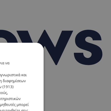
για να
αγνωριστικά και
ση διαφημίσεων
 (1913)
πούς,
κτηριστικών
ομηθευτές μπορεί
ντιταχθείτε στις