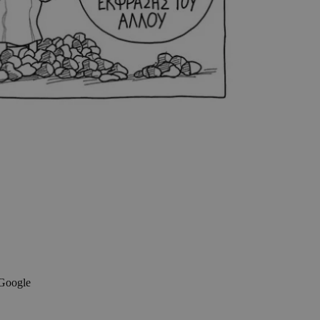
 Google