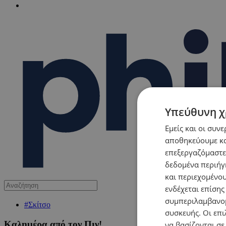
Υπεύθυνη χ
Εμείς και οι συν
αποθηκεύουμε κα
επεξεργαζόμαστε
δεδομένα περιήγη
και περιεχομένο
ενδέχεται επίσης
συμπεριλαμβανομ
#Σκίτσο
συσκευής. Οι επι
Καλημέρα από τον Πιν!
να βασίζονται σε