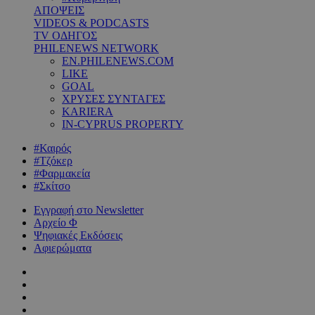
ΑΠΟΨΕΙΣ
VIDEOS & PODCASTS
TV ΟΔΗΓΟΣ
PHILENEWS NETWORK
EN.PHILENEWS.COM
LIKE
GOAL
ΧΡΥΣΕΣ ΣΥΝΤΑΓΕΣ
KARIERA
IN-CYPRUS PROPERTY
#Καιρός
#Τζόκερ
#Φαρμακεία
#Σκίτσο
Εγγραφή στο Newsletter
Αρχείο Φ
Ψηφιακές Εκδόσεις
Αφιερώματα