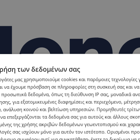
ρήση των δεδομένων σας
εργάτες μας χρησιμοποιούμε cookies και παρόμοιες τεχνολογίες 
ι να έχουμε πρόσβαση σε πληροφορίες στη συσκευή σας και να
 προσωπικά δεδομένα, όπως τη διεύθυνση IP σας, μοναδικά αν
σης, για εξατομικευμένες διαφημίσεις και περιεχόμενο, μέτρη
υ, ανάλυση κοινού και βελτίωση υπηρεσιών.
Προμηθευτές τρίτων
 να επεξεργάζονται τα δεδομένα σας για αυτούς και άλλους σκο
ένης της χρήσης ακριβών δεδομένων γεωεντοπισμού και χαρα
λογές σας ισχύουν μόνο για αυτόν τον ιστότοπο. Ορισμένοι πρ
 έννομο συμφέρον αντί για συγκατάθεση· έχετε το δικαίωμα να α