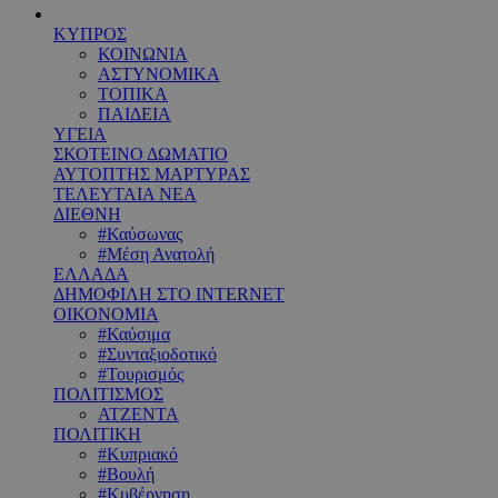
ΚΥΠΡΟΣ
ΚΟΙΝΩΝΙΑ
ΑΣΤΥΝΟΜΙΚΑ
ΤΟΠΙΚΑ
ΠΑΙΔΕΙΑ
ΥΓΕΙΑ
ΣΚΟΤΕΙΝΟ ΔΩΜΑΤΙΟ
ΑΥΤΟΠΤΗΣ ΜΑΡΤΥΡΑΣ
ΤΕΛΕΥΤΑΙΑ ΝΕΑ
ΔΙΕΘΝΗ
#Καύσωνας
#Μέση Ανατολή
ΕΛΛΑΔΑ
ΔΗΜΟΦΙΛΗ ΣΤΟ INTERNET
ΟΙΚΟΝΟΜΙΑ
#Καύσιμα
#Συνταξιοδοτικό
#Τουρισμός
ΠΟΛΙΤΙΣΜΟΣ
ΑΤΖΕΝΤΑ
ΠΟΛΙΤΙΚΗ
#Κυπριακό
#Βουλή
#Κυβέρνηση