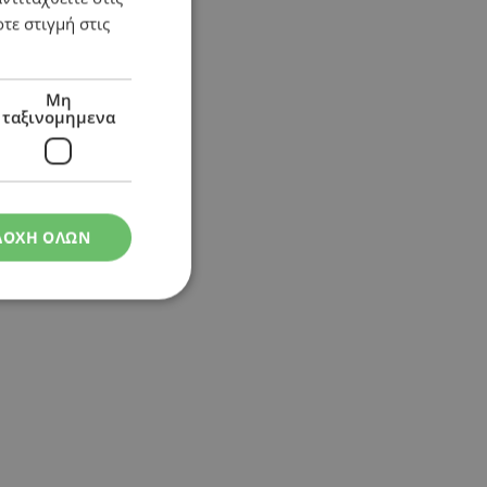
τε στιγμή στις
Μη
ταξινομημενα
ΔΟΧΗ ΟΛΩΝ