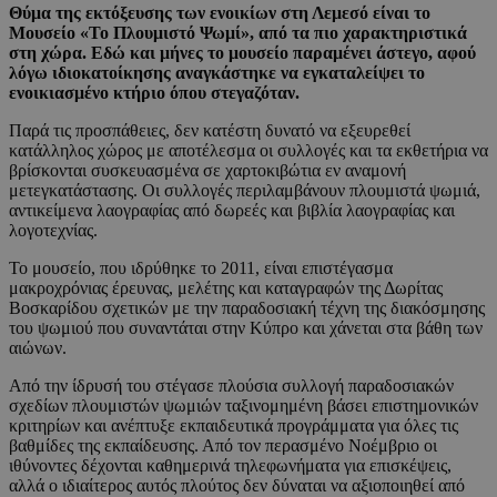
Θύμα της εκτόξευσης των ενοικίων στη Λεμεσό είναι το
Μουσείο «Το Πλουμιστό Ψωμί», από τα πιο χαρακτηριστικά
στη χώρα. Εδώ και μήνες το μουσείο παραμένει άστεγο, αφού
λόγω ιδιοκατοίκησης αναγκάστηκε να εγκαταλείψει το
ενοικιασμένο κτήριο όπου στεγαζόταν.
Παρά τις προσπάθειες, δεν κατέστη δυνατό να εξευρεθεί
κατάλληλος χώρος με αποτέλεσμα οι συλλογές και τα εκθετήρια να
βρίσκονται συσκευασμένα σε χαρτοκιβώτια εν αναμονή
μετεγκατάστασης. Οι συλλογές περιλαμβάνουν πλουμιστά ψωμιά,
αντικείμενα λαογραφίας από δωρεές και βιβλία λαογραφίας και
λογοτεχνίας.
Το μουσείο, που ιδρύθηκε το 2011, είναι επιστέγασμα
μακροχρόνιας έρευνας, μελέτης και καταγραφών της Δωρίτας
Βοσκαρίδου σχετικών με την παραδοσιακή τέχνη της διακόσμησης
του ψωμιού που συναντάται στην Κύπρο και χάνεται στα βάθη των
αιώνων.
Από την ίδρυσή του στέγασε πλούσια συλλογή παραδοσιακών
σχεδίων πλουμιστών ψωμιών ταξινομημένη βάσει επιστημονικών
κριτηρίων και ανέπτυξε εκπαιδευτικά προγράμματα για όλες τις
βαθμίδες της εκπαίδευσης. Από τον περασμένο Νοέμβριο οι
ιθύνοντες δέχονται καθημερινά τηλεφωνήματα για επισκέψεις,
αλλά ο ιδιαίτερος αυτός πλούτος δεν δύναται να αξιοποιηθεί από