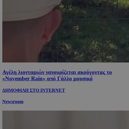
Αγέλη λιονταριών νανουρίζεται ακούγοντας το
«November Rain» από Γάλλο μουσικό
ΔΗΜΟΦΙΛΗ ΣΤΟ INTERNET
Newsroom