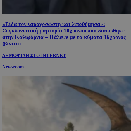
«Είδα τον ναυαγοσώστη και λιποθύμησα»:
Συγκλονιστική μαρτυρία 10χρονου που διασώθηκε
στην Καλιφόρνια – Πάλεψε με τα κύματα 16χρονος
(βίντεο)
ΔΗΜΟΦΙΛΗ ΣΤΟ INTERNET
Newsroom