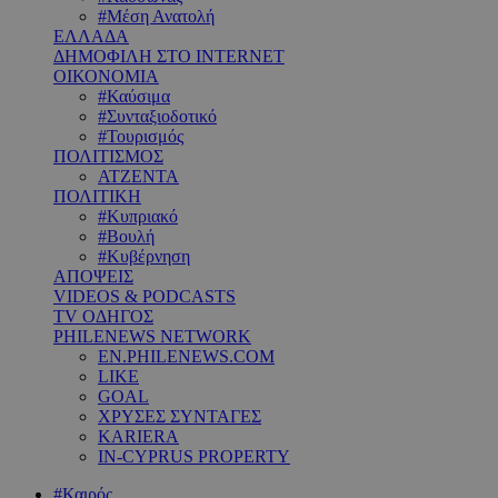
#Μέση Ανατολή
ΕΛΛΑΔΑ
ΔΗΜΟΦΙΛΗ ΣΤΟ INTERNET
ΟΙΚΟΝΟΜΙΑ
#Καύσιμα
#Συνταξιοδοτικό
#Τουρισμός
ΠΟΛΙΤΙΣΜΟΣ
ΑΤΖΕΝΤΑ
ΠΟΛΙΤΙΚΗ
#Κυπριακό
#Βουλή
#Κυβέρνηση
ΑΠΟΨΕΙΣ
VIDEOS & PODCASTS
TV ΟΔΗΓΟΣ
PHILENEWS NETWORK
EN.PHILENEWS.COM
LIKE
GOAL
ΧΡΥΣΕΣ ΣΥΝΤΑΓΕΣ
KARIERA
IN-CYPRUS PROPERTY
#Καιρός