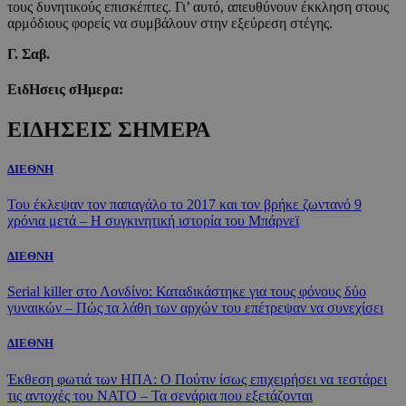
τους δυνητικούς επισκέπτες. Γι’ αυτό, απευθύνουν έκκληση στους
αρμόδιους φορείς να συμβάλουν στην εξεύρεση στέγης.
Γ. Σαβ.
ΕιδΗσεις σΗμερα:
ΕΙΔΗΣΕΙΣ ΣΗΜΕΡΑ
ΔΙΕΘΝΗ
Του έκλεψαν τον παπαγάλο το 2017 και τον βρήκε ζωντανό 9
χρόνια μετά – Η συγκινητική ιστορία του Μπάρνεϊ
ΔΙΕΘΝΗ
Serial killer στο Λονδίνο: Καταδικάστηκε για τους φόνους δύο
γυναικών – Πώς τα λάθη των αρχών του επέτρεψαν να συνεχίσει
ΔΙΕΘΝΗ
Έκθεση φωτιά των ΗΠΑ: Ο Πούτιν ίσως επιχειρήσει να τεστάρει
τις αντοχές του ΝΑΤΟ – Τα σενάρια που εξετάζονται