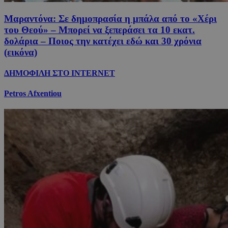
Μαραντόνα: Σε δημοπρασία η μπάλα από το «Χέρι
του Θεού» – Μπορεί να ξεπεράσει τα 10 εκατ.
δολάρια – Ποιος την κατέχει εδώ και 30 χρόνια
(εικόνα)
ΔΗΜΟΦΙΛΗ ΣΤΟ INTERNET
Petros Afxentiou