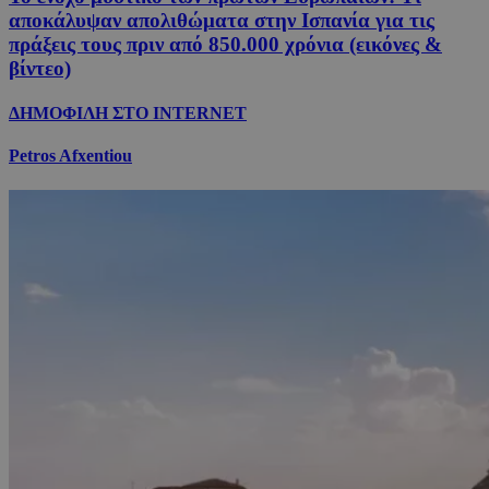
αποκάλυψαν απολιθώματα στην Ισπανία για τις
πράξεις τους πριν από 850.000 χρόνια (εικόνες &
βίντεο)
ΔΗΜΟΦΙΛΗ ΣΤΟ INTERNET
Petros Afxentiou