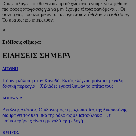
Στις επιλογές που θα γίνουν προσεχώς αναμένουμε να ληφθούν
πιο σοφές αποφάσεις για να μην έχουμε τέτοια φαινόμενα… Οι
συντεχνίες που κατήλθαν σε απεργία ποιον ήθελαν να εκθέσουν;
Το κράτος που υπηρετούν;
Α
ΕιδΗσεις σΗμερα:
ΕΙΔΗΣΕΙΣ ΣΗΜΕΡΑ
ΔΙΕΘΝΗ
Πύρινη κόλαση στον Καναδά: Εκτός ελέγχου μαίνεται μεγάλη
δασική πυρκαγιά – Χιλιάδες εγκατέλειψαν τα σπίτια τους
ΚΟΙΝΩΝΙΑ
Αντώνης Λιάτσος: Ο κλονισμός της αξιοπιστίας της Δικαιοσύνης
διαβρώνει τον θεσμικό της ρόλο ως θεματοφύλακα – Οι
καθυστερήσεις είναι η μεγαλύτερη πληγή
ΚΥΠΡΟΣ