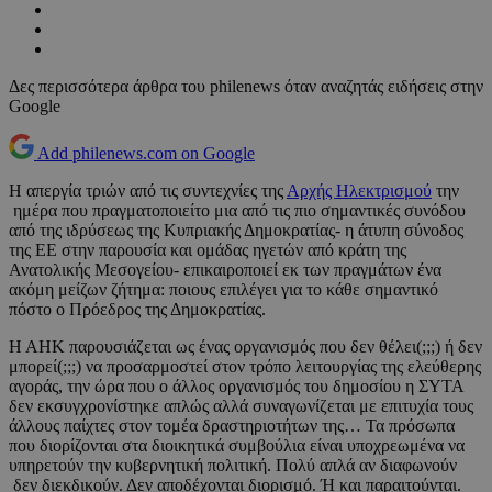
Δες περισσότερα άρθρα του philenews όταν αναζητάς ειδήσεις στην
Google
Add philenews.com on Google
Η απεργία τριών από τις συντεχνίες της
Αρχής Ηλεκτρισμού
την
ημέρα που πραγματοποιείτο μια από τις πιο σημαντικές συνόδου
από της ιδρύσεως της Κυπριακής Δημοκρατίας- η άτυπη σύνοδος
της ΕΕ στην παρουσία και ομάδας ηγετών από κράτη της
Ανατολικής Μεσογείου- επικαιροποιεί εκ των πραγμάτων ένα
ακόμη μείζων ζήτημα: ποιους επιλέγει για το κάθε σημαντικό
πόστο ο Πρόεδρος της Δημοκρατίας.
Η ΑΗΚ παρουσιάζεται ως ένας οργανισμός που δεν θέλει(;;;) ή δεν
μπορεί(;;;) να προσαρμοστεί στον τρόπο λειτουργίας της ελεύθερης
αγοράς, την ώρα που ο άλλος οργανισμός του δημοσίου η ΣΥΤΑ
δεν εκσυγχρονίστηκε απλώς αλλά συναγωνίζεται με επιτυχία τους
άλλους παίχτες στον τομέα δραστηριοτήτων της… Τα πρόσωπα
που διορίζονται στα διοικητικά συμβούλια είναι υποχρεωμένα να
υπηρετούν την κυβερνητική πολιτική. Πολύ απλά αν διαφωνούν
δεν διεκδικούν. Δεν αποδέχονται διορισμό. Ή και παραιτούνται.