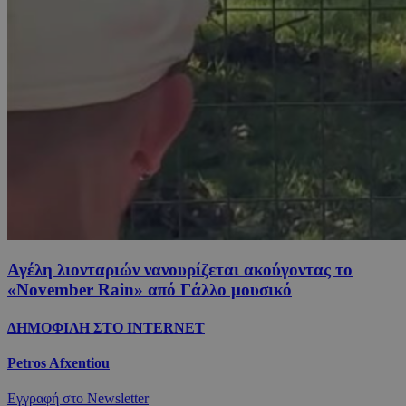
Αγέλη λιονταριών νανουρίζεται ακούγοντας το
«November Rain» από Γάλλο μουσικό
ΔΗΜΟΦΙΛΗ ΣΤΟ INTERNET
Petros Afxentiou
Εγγραφή στο Newsletter