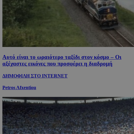
Αυτό είναι το ωραιότερο ταξίδι στον κόσμο – Οι
αξέχαστες εικόνες που προσφέρει η διαδρομή
ΔΗΜΟΦΙΛΗ ΣΤΟ INTERNET
Petros Afxentiou