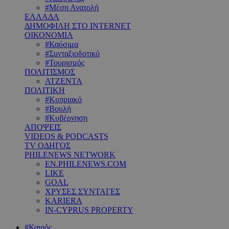
#Μέση Ανατολή
ΕΛΛΑΔΑ
ΔΗΜΟΦΙΛΗ ΣΤΟ INTERNET
ΟΙΚΟΝΟΜΙΑ
#Καύσιμα
#Συνταξιοδοτικό
#Τουρισμός
ΠΟΛΙΤΙΣΜΟΣ
ΑΤΖΕΝΤΑ
ΠΟΛΙΤΙΚΗ
#Κυπριακό
#Βουλή
#Κυβέρνηση
ΑΠΟΨΕΙΣ
VIDEOS & PODCASTS
TV ΟΔΗΓΟΣ
PHILENEWS NETWORK
EN.PHILENEWS.COM
LIKE
GOAL
ΧΡΥΣΕΣ ΣΥΝΤΑΓΕΣ
KARIERA
IN-CYPRUS PROPERTY
#Καιρός