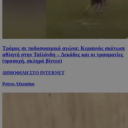
Τρόμος σε ποδοσφαιρικό αγώνα: Κεραυνός σκότωσε
αθλητή στην Ταϊλάνδη – Δεκάδες και οι τραυματίες
(προσοχή, σκληρό βίντεο)
ΔΗΜΟΦΙΛΗ ΣΤΟ INTERNET
Petros Afxentiou