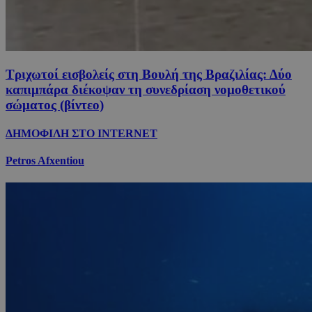
Τριχωτοί εισβολείς στη Βουλή της Βραζιλίας: Δύο
καπιμπάρα διέκοψαν τη συνεδρίαση νομοθετικού
σώματος (βίντεο)
ΔΗΜΟΦΙΛΗ ΣΤΟ INTERNET
Petros Afxentiou