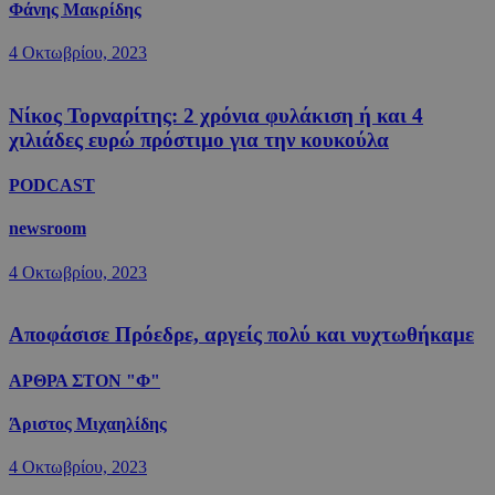
Φάνης Μακρίδης
4 Οκτωβρίου, 2023
Νίκος Τορναρίτης: 2 χρόνια φυλάκιση ή και 4
χιλιάδες ευρώ πρόστιμο για την κουκούλα
PODCAST
newsroom
4 Οκτωβρίου, 2023
Αποφάσισε Πρόεδρε, αργείς πολύ και νυχτωθήκαμε
ΑΡΘΡΑ ΣΤΟΝ "Φ"
Άριστος Μιχαηλίδης
4 Οκτωβρίου, 2023