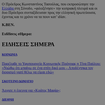
Ο Πρόεδρος Κωνσταντίνος Τασούλας, που εκπροσώπησε την
Ελλάδα
στη Σύνοδο, «φιλοξένησε» την κυπριακή πλευρά και οι
δυο Πρόεδροι συνταξίδευσαν προς την ελληνική πρωτεύουσα,
έχοντας και το χρόνο να τα πουν κατ’ ιδίαν.
Κ.ΒΕΝ.
ΕιδΗσεις σΗμερα:
ΕΙΔΗΣΕΙΣ ΣΗΜΕΡΑ
ΚΟΙΝΩΝΙΑ
Παρέλαβε το Υφυπουργείο Κοινωνικής Πρόνοιας η Τίνα Παύλου:
«Νιώθω ότι μπαίνω σε ένα σπίτι δικό μου – Αποδέχτηκα τον
διορισμό γιατί θέλω να είμαι εδώ»
ΣΚΟΤΕΙΝΟ ΔΩΜΑΤΙΟ
Άρχισε η έρευνα για «Κράτος Μαφία»;
ΔΙΕΘΝΗ