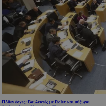
Πόθεν έσχες: Βουλευτές με Rolex και σύζυγοι