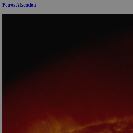
Petros Afxentiou