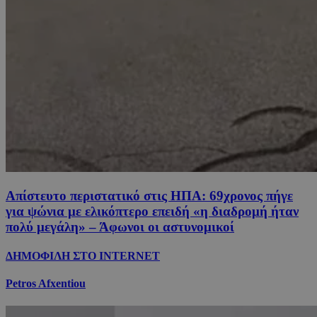
Απίστευτο περιστατικό στις ΗΠΑ: 69χρονος πήγε
για ψώνια με ελικόπτερο επειδή «η διαδρομή ήταν
πολύ μεγάλη» – Άφωνοι οι αστυνομικοί
ΔΗΜΟΦΙΛΗ ΣΤΟ INTERNET
Petros Afxentiou