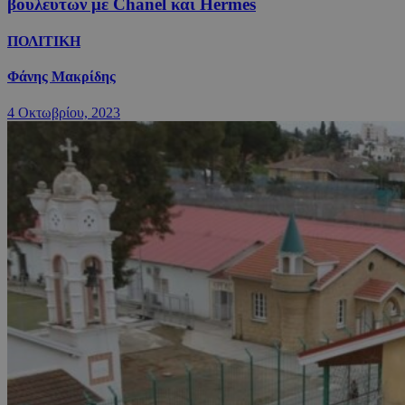
βουλευτών με Chanel και Hermes
ΠΟΛΙΤΙΚΗ
Φάνης Μακρίδης
4 Οκτωβρίου, 2023