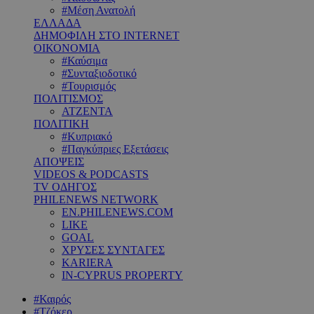
#Μέση Ανατολή
ΕΛΛΑΔΑ
ΔΗΜΟΦΙΛΗ ΣΤΟ INTERNET
ΟΙΚΟΝΟΜΙΑ
#Καύσιμα
#Συνταξιοδοτικό
#Τουρισμός
ΠΟΛΙΤΙΣΜΟΣ
ΑΤΖΕΝΤΑ
ΠΟΛΙΤΙΚΗ
#Κυπριακό
#Παγκύπριες Εξετάσεις
ΑΠΟΨΕΙΣ
VIDEOS & PODCASTS
TV ΟΔΗΓΟΣ
PHILENEWS NETWORK
EN.PHILENEWS.COM
LIKE
GOAL
ΧΡΥΣΕΣ ΣΥΝΤΑΓΕΣ
KARIERA
IN-CYPRUS PROPERTY
#Καιρός
#Τζόκερ