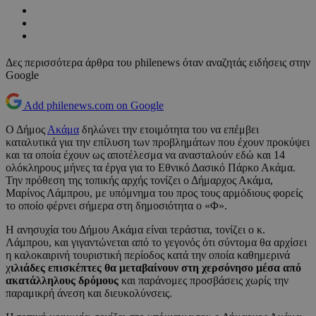
Δες περισσότερα άρθρα του philenews όταν αναζητάς ειδήσεις στην
Google
Add philenews.com on Google
Ο Δήμος
Ακάμα
δηλώνει την ετοιμότητα του να επέμβει
καταλυτικά για την επίλυση των προβλημάτων που έχουν προκύψει
και τα οποία έχουν ως αποτέλεσμα να ανασταλούν εδώ και 14
ολόκληρους μήνες τα έργα για το Εθνικό Δασικό Πάρκο Ακάμα.
Την πρόθεση της τοπικής αρχής τονίζει ο Δήμαρχος Ακάμα,
Μαρίνος Λάμπρου, με υπόμνημα του προς τους αρμόδιους φορείς
το οποίο φέρνει σήμερα στη δημοσιότητα ο «Φ».
Η ανησυχία του Δήμου Ακάμα είναι τεράστια, τονίζει ο κ.
Λάμπρου, και γιγαντώνεται από το γεγονός ότι σύντομα θα αρχίσει
η καλοκαιρινή τουριστική περίοδος κατά την οποία καθημερινά
χ
ιλιάδες επισκέπτες θα μεταβαίνουν στη χερσόνησο μέσα από
ακατάλληλους δρόμους
και παράνομες προσβάσεις χωρίς την
παραμικρή άνεση και διευκολύνσεις.