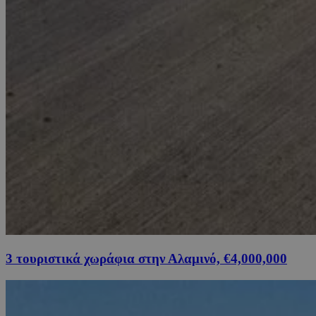
3 τουριστικά χωράφια στην Αλαμινό, €4,000,000