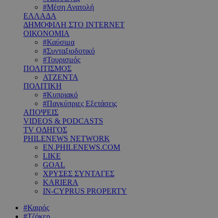
#Μέση Ανατολή
ΕΛΛΑΔΑ
ΔΗΜΟΦΙΛΗ ΣΤΟ INTERNET
ΟΙΚΟΝΟΜΙΑ
#Καύσιμα
#Συνταξιοδοτικό
#Τουρισμός
ΠΟΛΙΤΙΣΜΟΣ
ΑΤΖΕΝΤΑ
ΠΟΛΙΤΙΚΗ
#Κυπριακό
#Παγκύπριες Εξετάσεις
ΑΠΟΨΕΙΣ
VIDEOS & PODCASTS
TV ΟΔΗΓΟΣ
PHILENEWS NETWORK
EN.PHILENEWS.COM
LIKE
GOAL
ΧΡΥΣΕΣ ΣΥΝΤΑΓΕΣ
KARIERA
IN-CYPRUS PROPERTY
#Καιρός
#Τζόκερ