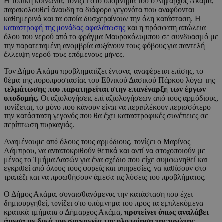
Η τοπική κοινωνία, τονίζει στο υπόμνημα του ο Δήμαρχος Ακάμα,
παρακολουθεί άναυδη τα διάφορα γεγονότα που αναφύονται
καθημερινά και τα οποία δυσχεραίνουν την όλη κατάσταση. Η
καταστροφή της μονάδας αφαλάτωσης
και η πρόσφατη απώλεια
όλου του νερού από το φράγμα Μαυροκόλυμπου σε συνδυασμό με
την παρατεταμένη ανομβρία αυξάνουν τους φόβους για παντελή
έλλειψη νερού τους επόμενους μήνες.
Τον Δήμο Ακάμα προβληματίζει έντονα, αναφέρεται επίσης, το
θέμα της πυροπροστασίας του Εθνικού Δασικού Πάρκου λόγω της
τελμάτωσης που παρατηρείται στην επανέναρξη των έργων
υποδομής.
Οι αξιολογήσεις επί αξιολογήσεων από τους αρμόδιους,
τονίζεται, το μόνο που κάνουν είναι να περιπλέκουν περισσότερο
την κατάσταση γεγονός που θα έχει καταστροφικές συνέπειες σε
περίπτωση πυρκαγιάς.
Αναμένουμε από όλους τους αρμόδιους, τονίζει ο Μαρίνος
Λάμπρου, να ανταποκριθούν θετικά και αντί να στοχοποιούν με
μένος το Τμήμα Δασών για ένα σχέδιο που είχε συμφωνηθεί και
εγκριθεί από όλους τους φορείς και υπηρεσίες, να καθίσουν στο
τραπέζι και να προωθήσουν άμεσα τις λύσεις του προβλήματος.
Ο Δήμος Ακάμα, συναισθανόμενος την κατάσταση που έχει
δημιουργηθεί, τονίζει στο υπόμνημα του προς τα εμπλεκόμενα
κρατικά τμήματα ο Δήμαρχος Ακάμα,
προτείνει όπως αναλάβει
άμεσα με δικά του συνεργεία την υλοποίηση της πρώτης