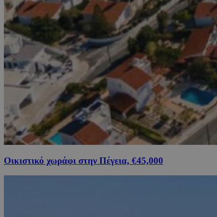
Οικιστικό χωράφι στην Πέγεια, €45,000