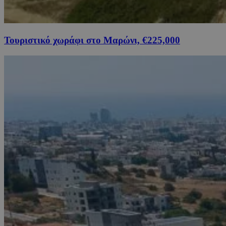
Τουριστικό χωράφι στο Μαρώνι, €225,000