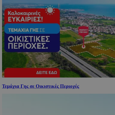
Τεμάχια Γης σε Οικιστικές Περιοχές