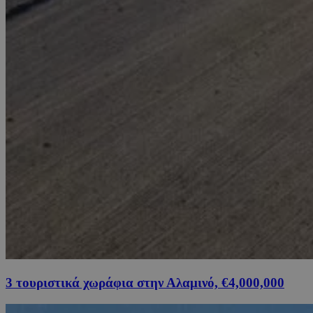
3 τουριστικά χωράφια στην Αλαμινό, €4,000,000