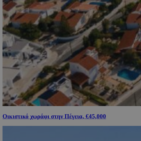
Οικιστικό χωράφι στην Πέγεια, €45,000