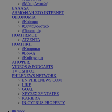
#Μέση Ανατολή
ΕΛΛΑΔΑ
ΔΗΜΟΦΙΛΗ ΣΤΟ INTERNET
ΟΙΚΟΝΟΜΙΑ
#Καύσιμα
#Συνταξιοδοτικό
#Τουρισμός
ΠΟΛΙΤΙΣΜΟΣ
ΑΤΖΕΝΤΑ
ΠΟΛΙΤΙΚΗ
#Κυπριακό
#Βουλή
#Κυβέρνηση
ΑΠΟΨΕΙΣ
VIDEOS & PODCASTS
TV ΟΔΗΓΟΣ
PHILENEWS NETWORK
EN.PHILENEWS.COM
LIKE
GOAL
ΧΡΥΣΕΣ ΣΥΝΤΑΓΕΣ
KARIERA
IN-CYPRUS PROPERTY
#Καιρός