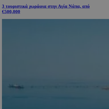
3 τουριστικά χωράφια στην Αγία Νάπα, από
€500,000