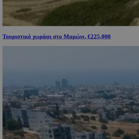
Τουριστικό χωράφι στο Μαρώνι, €225,000