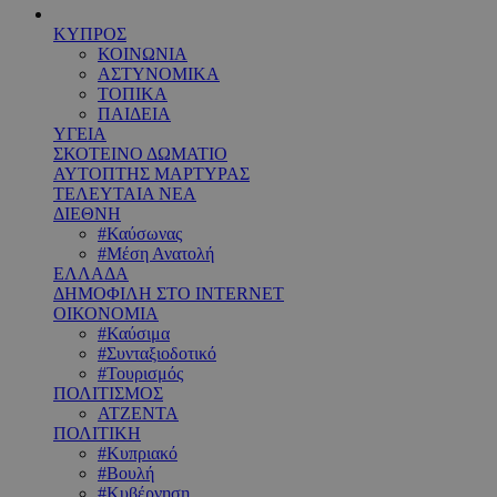
ΚΥΠΡΟΣ
ΚΟΙΝΩΝΙΑ
ΑΣΤΥΝΟΜΙΚΑ
ΤΟΠΙΚΑ
ΠΑΙΔΕΙΑ
ΥΓΕΙΑ
ΣΚΟΤΕΙΝΟ ΔΩΜΑΤΙΟ
ΑΥΤΟΠΤΗΣ ΜΑΡΤΥΡΑΣ
ΤΕΛΕΥΤΑΙΑ ΝΕΑ
ΔΙΕΘΝΗ
#Καύσωνας
#Μέση Ανατολή
ΕΛΛΑΔΑ
ΔΗΜΟΦΙΛΗ ΣΤΟ INTERNET
ΟΙΚΟΝΟΜΙΑ
#Καύσιμα
#Συνταξιοδοτικό
#Τουρισμός
ΠΟΛΙΤΙΣΜΟΣ
ΑΤΖΕΝΤΑ
ΠΟΛΙΤΙΚΗ
#Κυπριακό
#Βουλή
#Κυβέρνηση