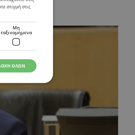
τε στιγμή στις
Μη
ταξινομημενα
ΔΟΧΗ ΟΛΩΝ