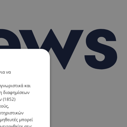
για να
αγνωριστικά και
ση διαφημίσεων
 (1852)
πούς,
κτηριστικών
ομηθευτές μπορεί
ντιταχθείτε στις