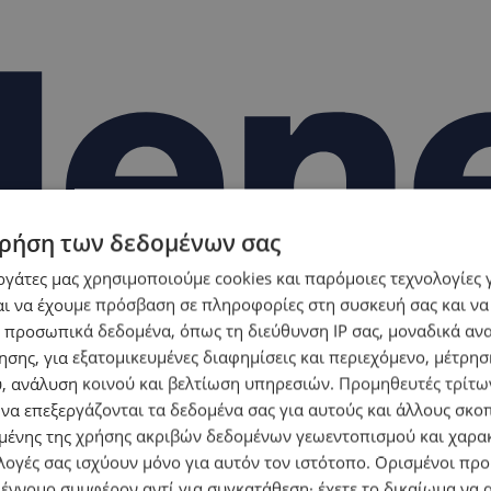
ρήση των δεδομένων σας
εργάτες μας χρησιμοποιούμε cookies και παρόμοιες τεχνολογίες 
ι να έχουμε πρόσβαση σε πληροφορίες στη συσκευή σας και να
 προσωπικά δεδομένα, όπως τη διεύθυνση IP σας, μοναδικά αν
σης, για εξατομικευμένες διαφημίσεις και περιεχόμενο, μέτρη
υ, ανάλυση κοινού και βελτίωση υπηρεσιών.
Προμηθευτές τρίτων
 να επεξεργάζονται τα δεδομένα σας για αυτούς και άλλους σκο
ένης της χρήσης ακριβών δεδομένων γεωεντοπισμού και χαρα
λογές σας ισχύουν μόνο για αυτόν τον ιστότοπο. Ορισμένοι πρ
 έννομο συμφέρον αντί για συγκατάθεση· έχετε το δικαίωμα να α