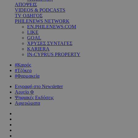
ΑΠΟΨΕΙΣ
VIDEOS & PODCASTS
TV ΟΔΗΓΟΣ
PHILENEWS NETWORK
EN.PHILENEWS.COM
LIKE
GOAL
ΧΡΥΣΕΣ ΣΥΝΤΑΓΕΣ
KARIERA
IN-CYPRUS PROPERTY
#Καιρός
#Τζόκερ
#Φαρμακεία
Εγγραφή στο Newsletter
Αρχείο Φ
Ψηφιακές Εκδόσεις
Αφιερώματα