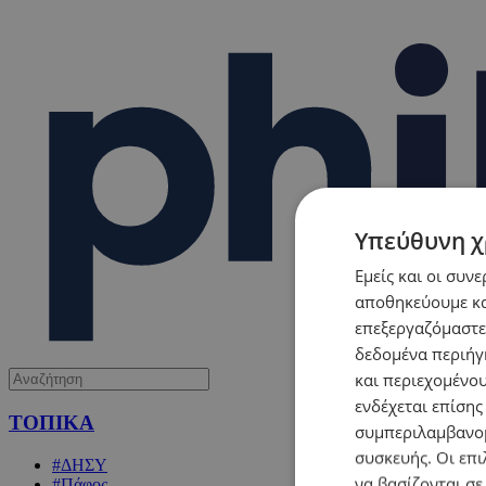
Υπεύθυνη χ
Εμείς και οι συν
αποθηκεύουμε κα
επεξεργαζόμαστε
δεδομένα περιήγη
και περιεχομένο
ενδέχεται επίσης
ΤΟΠΙΚΑ
συμπεριλαμβανομ
συσκευής. Οι επι
#ΔΗΣΥ
να βασίζονται σε
#Πάφος