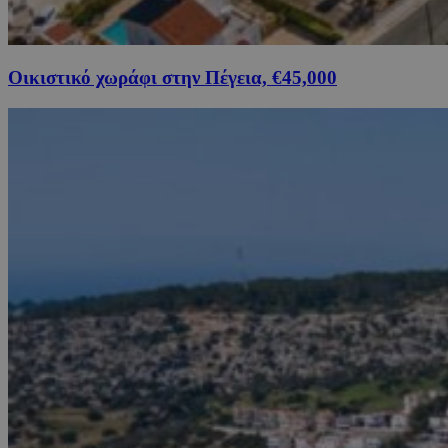
Οικιστικό χωράφι στην Πέγεια, €45,000