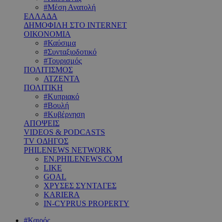
#Μέση Ανατολή
ΕΛΛΑΔΑ
ΔΗΜΟΦΙΛΗ ΣΤΟ INTERNET
ΟΙΚΟΝΟΜΙΑ
#Καύσιμα
#Συνταξιοδοτικό
#Τουρισμός
ΠΟΛΙΤΙΣΜΟΣ
ΑΤΖΕΝΤΑ
ΠΟΛΙΤΙΚΗ
#Κυπριακό
#Βουλή
#Κυβέρνηση
ΑΠΟΨΕΙΣ
VIDEOS & PODCASTS
TV ΟΔΗΓΟΣ
PHILENEWS NETWORK
EN.PHILENEWS.COM
LIKE
GOAL
ΧΡΥΣΕΣ ΣΥΝΤΑΓΕΣ
KARIERA
IN-CYPRUS PROPERTY
#Καιρός