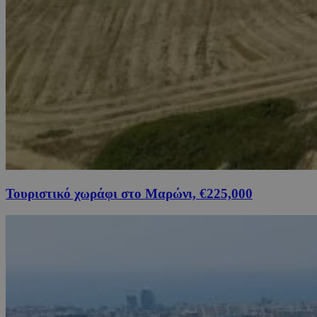
Τουριστικό χωράφι στο Μαρώνι, €225,000