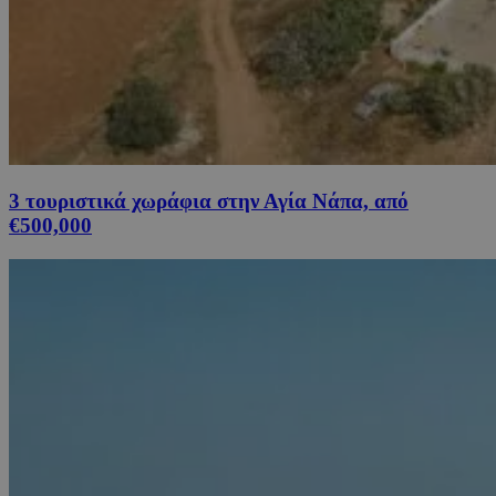
3 τουριστικά χωράφια στην Αγία Νάπα, από
€500,000