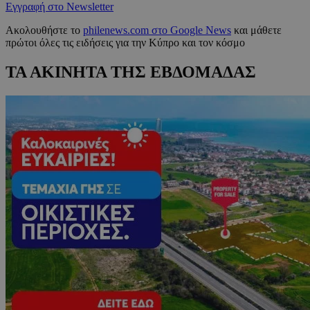
Εγγραφή στο Newsletter
Ακολουθήστε το
philenews.com στο Google News
και μάθετε
πρώτοι όλες τις ειδήσεις για την Κύπρο και τον κόσμο
ΤΑ ΑΚΙΝΗΤΑ ΤΗΣ ΕΒΔΟΜΑΔΑΣ