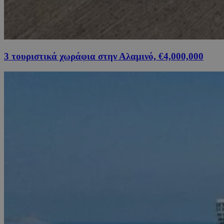
3 τουριστικά χωράφια στην Αλαμινό, €4,000,000