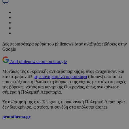
Δες περισσότερα άρθρα του philenews όταν αναζητάς ειδήσεις στην
Google
Add philenews.com on Google
Μονάδες της ουκρανικής αντιαεροπορικής άμυνας αναχαίτισαν και
κατέστρεψαν 43
μη επανδρωμένα αεροσκάφη
(drones) από τα 55
που εκτόξευσε η Ρωσία στη διάρκεια της νύχτας με στόχο περιοχές
της βόρειας, νότιας και κεντρικής Ουκρανίας, όπως ανακοίνωσε
σήμερα η Πολεμική Αεροπορία.
Σε ανάρτησή της στο Telegram, η ουκρανική Πολεμική Αεροπορία
δεν διευκρίνισε, ωστόσο, τι συνέβη στα υπόλοιπα drones.
protothema.gr