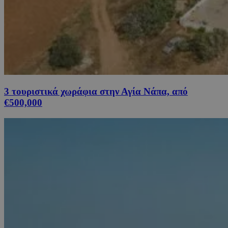
3 τουριστικά χωράφια στην Αγία Νάπα, από
€500,000