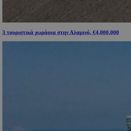
3 τουριστικά χωράφια στην Αλαμινό, €4,000,000