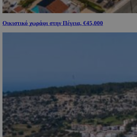
Οικιστικό χωράφι στην Πέγεια, €45,000