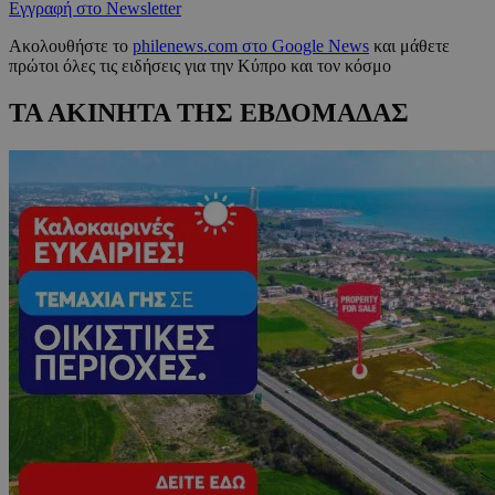
Εγγραφή στο Newsletter
Ακολουθήστε το
philenews.com στο Google News
και μάθετε
πρώτοι όλες τις ειδήσεις για την Κύπρο και τον κόσμο
ΤΑ ΑΚΙΝΗΤΑ ΤΗΣ ΕΒΔΟΜΑΔΑΣ