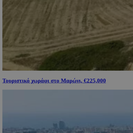
Τουριστικό χωράφι στο Μαρώνι, €225,000