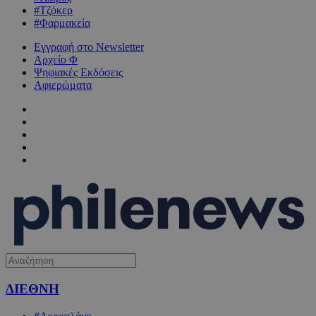
#Τζόκερ
#Φαρμακεία
Εγγραφή στο Newsletter
Αρχείο Φ
Ψηφιακές Εκδόσεις
Αφιερώματα
ΔΙΕΘΝΗ