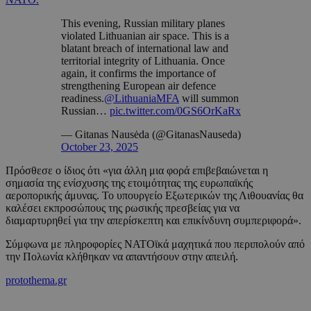
This evening, Russian military planes
violated Lithuanian air space. This is a
blatant breach of international law and
territorial integrity of Lithuania. Once
again, it confirms the importance of
strengthening European air defence
readiness.
@LithuaniaMFA
will summon
Russian…
pic.twitter.com/0GS6OrKaRx
— Gitanas Nausėda (@GitanasNauseda)
October 23, 2025
Πρόσθεσε ο ίδιος ότι «για άλλη μια φορά επιβεβαιώνεται η
σημασία της ενίσχυσης της ετοιμότητας της ευρωπαϊκής
αεροπορικής άμυνας. Το υπουργείο Εξωτερικών της Λιθουανίας θα
καλέσει εκπροσώπους της ρωσικής πρεσβείας για να
διαμαρτυρηθεί για την απερίσκεπτη και επικίνδυνη συμπεριφορά».
Σύμφωνα με πληροφορίες ΝΑΤΟϊκά μαχητικά που περιπολούν από
την Πολωνία κλήθηκαν να απαντήσουν στην απειλή.
protothema.gr