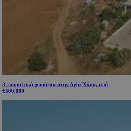
3 τουριστικά χωράφια στην Αγία Νάπα, από
€500,000