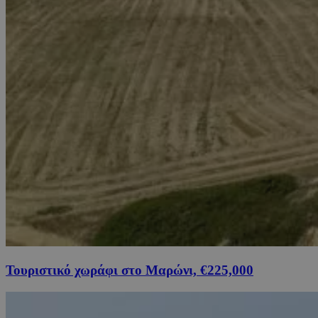
Τουριστικό χωράφι στο Μαρώνι, €225,000