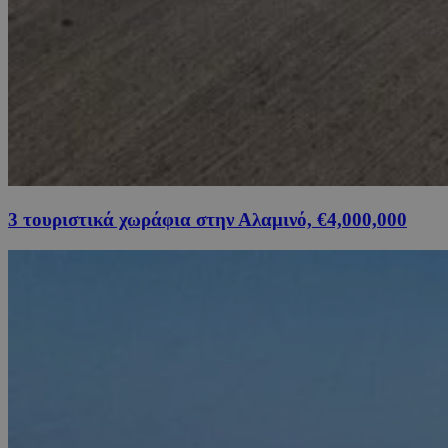
3 τουριστικά χωράφια στην Αλαμινό, €4,000,000