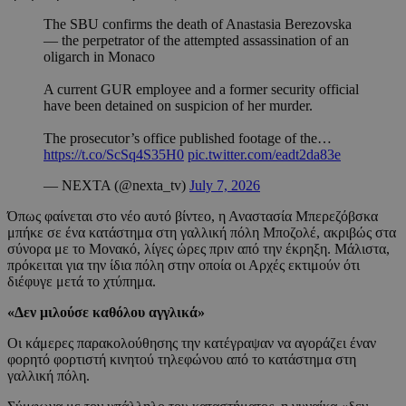
The SBU confirms the death of Anastasia Berezovska
— the perpetrator of the attempted assassination of an
oligarch in Monaco
A current GUR employee and a former security official
have been detained on suspicion of her murder.
The prosecutor’s office published footage of the…
https://t.co/ScSq4S35H0
pic.twitter.com/eadt2da83e
— NEXTA (@nexta_tv)
July 7, 2026
Όπως φαίνεται στο νέο αυτό βίντεο, η Αναστασία Μπερεζόβσκα
μπήκε σε ένα κατάστημα στη γαλλική πόλη Μποζολέ, ακριβώς στα
σύνορα με το Μονακό, λίγες ώρες πριν από την έκρηξη. Μάλιστα,
πρόκειται για την ίδια πόλη στην οποία οι Αρχές εκτιμούν ότι
διέφυγε μετά το χτύπημα.
«Δεν μιλούσε καθόλου αγγλικά»
Οι κάμερες παρακολούθησης την κατέγραψαν να αγοράζει έναν
φορητό φορτιστή κινητού τηλεφώνου από το κατάστημα στη
γαλλική πόλη.