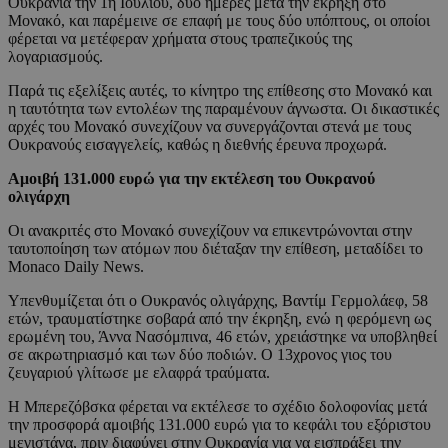
Ουκρανία την 1η Ιουλίου, δύο ημέρες μετά την έκρηξη στο
Μονακό, και παρέμεινε σε επαφή με τους δύο υπόπτους, οι οποίοι
φέρεται να μετέφεραν χρήματα στους τραπεζικούς της
λογαριασμούς.
Παρά τις εξελίξεις αυτές, το κίνητρο της επίθεσης στο Μονακό και
η ταυτότητα των εντολέων της παραμένουν άγνωστα. Οι δικαστικές
αρχές του Μονακό συνεχίζουν να συνεργάζονται στενά με τους
Ουκρανούς εισαγγελείς, καθώς η διεθνής έρευνα προχωρά.
Αμοιβή 131.000 ευρώ για την εκτέλεση του Ουκρανού
ολιγάρχη
Οι ανακριτές στο Μονακό συνεχίζουν να επικεντρώνονται στην
ταυτοποίηση των ατόμων που διέταξαν την επίθεση, μεταδίδει το
Monaco Daily News.
Yπενθυμίζεται ότι ο Ουκρανός ολιγάρχης, Βαντίμ Γερμολάεφ, 58
ετών, τραυματίστηκε σοβαρά από την έκρηξη, ενώ η φερόμενη ως
ερωμένη του, Άννα Νασόμπινα, 46 ετών, χρειάστηκε να υποβληθεί
σε ακρωτηριασμό και των δύο ποδιών. Ο 13χρονος γιος του
ζευγαριού γλίτωσε με ελαφρά τραύματα.
Η Μπερεζόβσκα φέρεται να εκτέλεσε το σχέδιο δολοφονίας μετά
την προσφορά αμοιβής 131.000 ευρώ για το κεφάλι του εξόριστου
μεγιστάνα, πριν διαφύγει στην Ουκρανία για να εισπράξει την