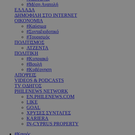
#Μέση Ανατολή
ΕΛΛΑΔΑ
ΔΗΜΟΦΙΛΗ ΣΤΟ INTERNET
ΟΙΚΟΝΟΜΙΑ
#Καύσιμα
#Συνταξιοδοτικό
#Τουρισμός
ΠΟΛΙΤΙΣΜΟΣ
ΑΤΖΕΝΤΑ
ΠΟΛΙΤΙΚΗ
#Κυπριακό
#Βουλή
#Κυβέρνηση
ΑΠΟΨΕΙΣ
VIDEOS & PODCASTS
TV ΟΔΗΓΟΣ
PHILENEWS NETWORK
EN.PHILENEWS.COM
LIKE
GOAL
ΧΡΥΣΕΣ ΣΥΝΤΑΓΕΣ
KARIERA
IN-CYPRUS PROPERTY
#Καιρός