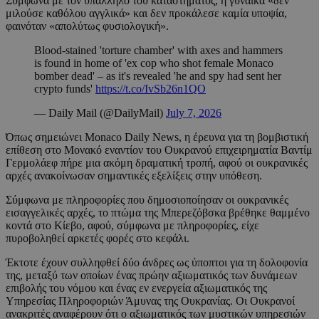
Σύμφωνα με τον υπάλληλο του καταστήματος, η γυναίκα «δεν
μιλούσε καθόλου αγγλικά» και δεν προκάλεσε καμία υποψία,
φαινόταν «απολύτως φυσιολογική».
Blood-stained 'torture chamber' with axes and hammers
is found in home of 'ex cop who shot female Monaco
bomber dead' – as it's revealed 'he and spy had sent her
crypto funds'
https://t.co/IvSb26n1QO
— Daily Mail (@DailyMail)
July 7, 2026
Όπως σημειώνει Monaco Daily News, η έρευνα για τη βομβιστική
επίθεση στο Μονακό εναντίον του Ουκρανού επιχειρηματία Βαντίμ
Γερμολάεφ πήρε μια ακόμη δραματική τροπή, αφού οι ουκρανικές
αρχές ανακοίνωσαν σημαντικές εξελίξεις στην υπόθεση.
Σύμφωνα με πληροφορίες που δημοσιοποίησαν οι ουκρανικές
εισαγγελικές αρχές, το πτώμα της Μπερεζόβσκα βρέθηκε θαμμένο
κοντά στο Κίεβο, αφού, σύμφωνα με πληροφορίες, είχε
πυροβοληθεί αρκετές φορές στο κεφάλι.
Έκτοτε έχουν συλληφθεί δύο άνδρες ως ύποπτοι για τη δολοφονία
της, μεταξύ των οποίων ένας πρώην αξιωματικός των δυνάμεων
επιβολής του νόμου και ένας εν ενεργεία αξιωματικός της
Υπηρεσίας Πληροφοριών Άμυνας της Ουκρανίας. Οι Ουκρανοί
ανακριτές αναφέρουν ότι ο αξιωματικός των μυστικών υπηρεσιών