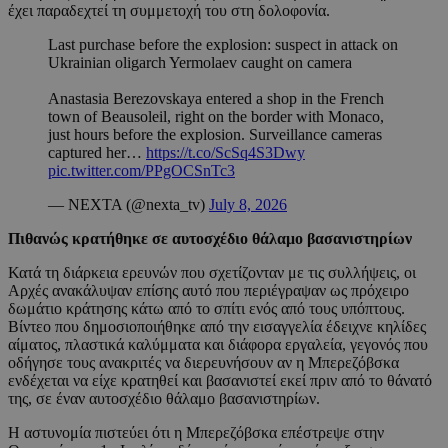
έχει παραδεχτεί τη συμμετοχή του στη δολοφονία.
Last purchase before the explosion: suspect in attack on
Ukrainian oligarch Yermolaev caught on camera
Anastasia Berezovskaya entered a shop in the French
town of Beausoleil, right on the border with Monaco,
just hours before the explosion. Surveillance cameras
captured her…
https://t.co/ScSq4S3Dwy
pic.twitter.com/PPgOCSnTc3
— NEXTA (@nexta_tv)
July 8, 2026
Πιθανώς κρατήθηκε σε αυτοσχέδιο θάλαμο βασανιστηρίων
Κατά τη διάρκεια ερευνών που σχετίζονταν με τις συλλήψεις, οι
Αρχές ανακάλυψαν επίσης αυτό που περιέγραψαν ως πρόχειρο
δωμάτιο κράτησης κάτω από το σπίτι ενός από τους υπόπτους.
Βίντεο που δημοσιοποιήθηκε από την εισαγγελία έδειχνε κηλίδες
αίματος, πλαστικά καλύμματα και διάφορα εργαλεία, γεγονός που
οδήγησε τους ανακριτές να διερευνήσουν αν η Μπερεζόβσκα
ενδέχεται να είχε κρατηθεί και βασανιστεί εκεί πριν από το θάνατό
της, σε έναν αυτοσχέδιο θάλαμο βασανιστηρίων.
Η αστυνομία πιστεύει ότι η Μπερεζόβσκα επέστρεψε στην