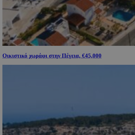
Οικιστικό χωράφι στην Πέγεια, €45,000