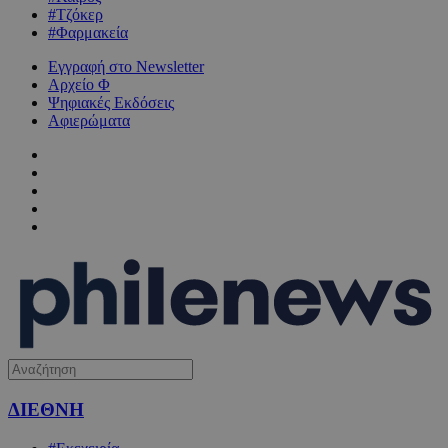
#Τζόκερ
#Φαρμακεία
Εγγραφή στο Newsletter
Αρχείο Φ
Ψηφιακές Εκδόσεις
Αφιερώματα
ΔΙΕΘΝΗ