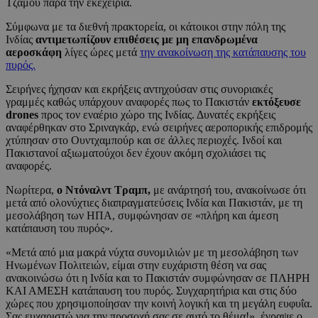
Τζαμού παρά την εκεχειρία.
Σύμφωνα με τα διεθνή πρακτορεία, οι κάτοικοι στην πόλη της
Ινδίας
αντιμετωπίζουν επιθέσεις με μη επανδρωμένα
αεροσκάφη
λίγες ώρες μετά
την ανακοίνωση της κατάπαυσης του
πυρός.
Σειρήνες ήχησαν και εκρήξεις αντηχούσαν στις συνοριακές
γραμμές καθώς υπάρχουν αναφορές πως το Πακιστάν
εκτόξευσε
drones
προς τον εναέριο χώρο της Ινδίας. Δυνατές εκρήξεις
αναφέρθηκαν στο Σριναγκάρ, ενώ σειρήνες αεροπορικής επιδρομής
χτύπησαν στο Ουντχαμπούρ και σε άλλες περιοχές. Ινδοί και
Πακιστανοί αξιωματούχοι δεν έχουν ακόμη σχολιάσει τις
αναφορές.
Νωρίτερα,
ο Ντόναλντ Τραμπ,
με ανάρτησή του, ανακοίνωσε ότι
μετά από ολονύχτιες διαπραγματεύσεις Ινδία και Πακιστάν, με τη
μεσολάβηση των ΗΠΑ, συμφώνησαν σε «πλήρη και άμεση
κατάπαυση του πυρός».
«Μετά από μια μακρά νύχτα συνομιλιών με τη μεσολάβηση των
Ηνωμένων Πολιτειών, είμαι στην ευχάριστη θέση να σας
ανακοινώσω ότι η Ινδία και το Πακιστάν συμφώνησαν σε ΠΛΗΡΗ
ΚΑΙ ΑΜΕΣΗ κατάπαυση του πυρός. Συγχαρητήρια και στις δύο
χώρες που χρησιμοποίησαν την κοινή λογική και τη μεγάλη ευφυΐα.
Σας ευχαριστώ για την προσοχή σας σε αυτό το θέμα!», έγραψε ο