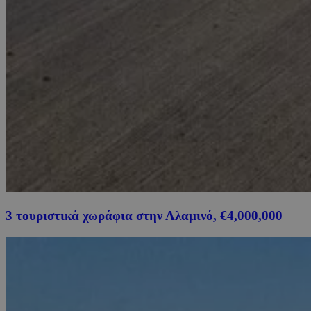
3 τουριστικά χωράφια στην Αλαμινό, €4,000,000