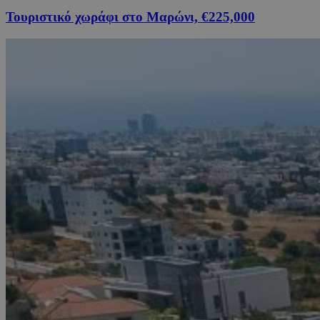
Τουριστικό χωράφι στο Μαρώνι, €225,000