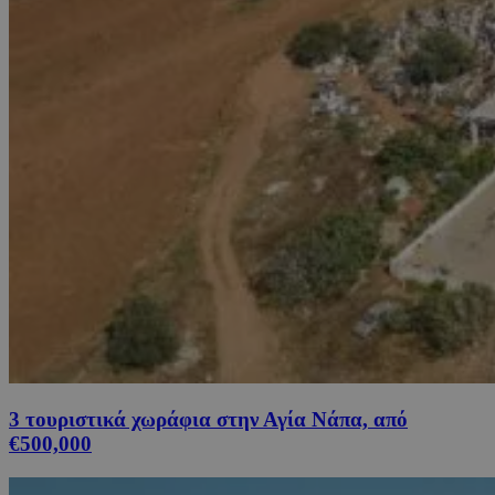
3 τουριστικά χωράφια στην Αγία Νάπα, από
€500,000