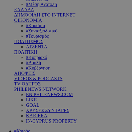
#Μέση Ανατολή
ΕΛΛΑΔΑ
ΔΗΜΟΦΙΛΗ ΣΤΟ INTERNET
ΟΙΚΟΝΟΜΙΑ
#Καύσιμα
#Συνταξιοδοτικό
#Τουρισμός
ΠΟΛΙΤΙΣΜΟΣ
ΑΤΖΕΝΤΑ
ΠΟΛΙΤΙΚΗ
#Κυπριακό
#Βουλή
#Κυβέρνηση
ΑΠΟΨΕΙΣ
VIDEOS & PODCASTS
TV ΟΔΗΓΟΣ
PHILENEWS NETWORK
EN.PHILENEWS.COM
LIKE
GOAL
ΧΡΥΣΕΣ ΣΥΝΤΑΓΕΣ
KARIERA
IN-CYPRUS PROPERTY
#Καιρός