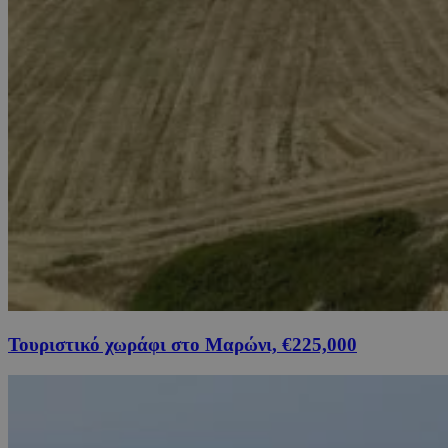
Τουριστικό χωράφι στο Μαρώνι, €225,000