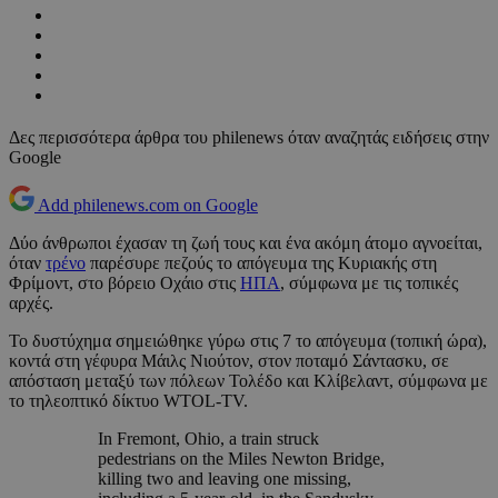
Δες περισσότερα άρθρα του philenews όταν αναζητάς ειδήσεις στην
Google
Add philenews.com on Google
Δύο άνθρωποι έχασαν τη ζωή τους και ένα ακόμη άτομο αγνοείται,
όταν
τρένο
παρέσυρε πεζούς το απόγευμα της Κυριακής στη
Φρίμοντ, στο βόρειο Οχάιο στις
ΗΠΑ
, σύμφωνα με τις τοπικές
αρχές.
Το δυστύχημα σημειώθηκε γύρω στις 7 το απόγευμα (τοπική ώρα),
κοντά στη γέφυρα Μάιλς Νιούτον, στον ποταμό Σάντασκυ, σε
απόσταση μεταξύ των πόλεων Τολέδο και Κλίβελαντ, σύμφωνα με
το τηλεοπτικό δίκτυο
WTOL-TV.
In Fremont, Ohio, a train struck
pedestrians on the Miles Newton Bridge,
killing two and leaving one missing,