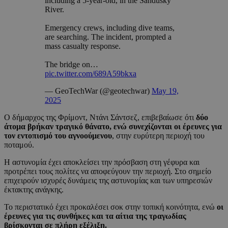
including a 5-year-old, in the Sandusky
River.
Emergency crews, including dive teams,
are searching. The incident, prompted a
mass casualty response.
The bridge on…
pic.twitter.com/689A59bkxa
— GeoTechWar (@geotechwar)
May 19,
2025
Ο δήμαρχος της Φρίμοντ, Ντάνι Σάντσεζ, επιβεβαίωσε ότι
δύο
άτομα βρήκαν τραγικό θάνατο, ενώ συνεχίζονται οι έρευνες για
τον εντοπισμό του αγνοούμενου
, στην ευρύτερη περιοχή του
ποταμού.
Η αστυνομία έχει αποκλείσει την πρόσβαση στη γέφυρα και
προτρέπει τους πολίτες να αποφεύγουν την περιοχή. Στο σημείο
επιχειρούν ισχυρές δυνάμεις της αστυνομίας και των υπηρεσιών
έκτακτης ανάγκης.
Το περιστατικό έχει προκαλέσει σοκ στην τοπική κοινότητα, ενώ
οι
έρευνες για τις συνθήκες και τα αίτια της τραγωδίας
βρίσκονται σε πλήρη εξέλιξη.