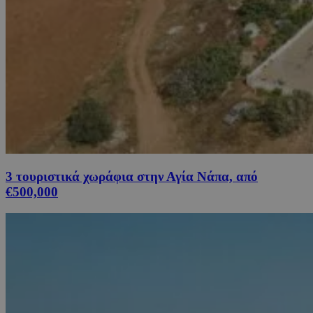
3 τουριστικά χωράφια στην Αγία Νάπα, από
€500,000