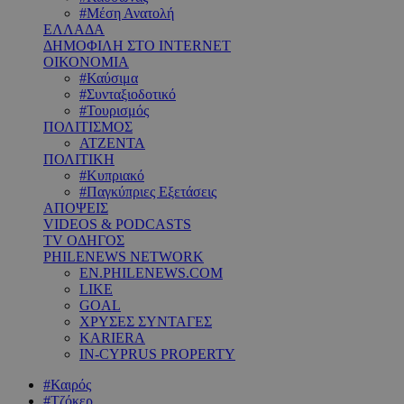
#Μέση Ανατολή
ΕΛΛΑΔΑ
ΔΗΜΟΦΙΛΗ ΣΤΟ INTERNET
ΟΙΚΟΝΟΜΙΑ
#Καύσιμα
#Συνταξιοδοτικό
#Τουρισμός
ΠΟΛΙΤΙΣΜΟΣ
ΑΤΖΕΝΤΑ
ΠΟΛΙΤΙΚΗ
#Κυπριακό
#Παγκύπριες Εξετάσεις
ΑΠΟΨΕΙΣ
VIDEOS & PODCASTS
TV ΟΔΗΓΟΣ
PHILENEWS NETWORK
EN.PHILENEWS.COM
LIKE
GOAL
ΧΡΥΣΕΣ ΣΥΝΤΑΓΕΣ
KARIERA
IN-CYPRUS PROPERTY
#Καιρός
#Τζόκερ