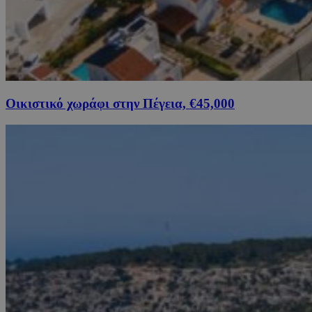
Οικιστικό χωράφι στην Πέγεια, €45,000