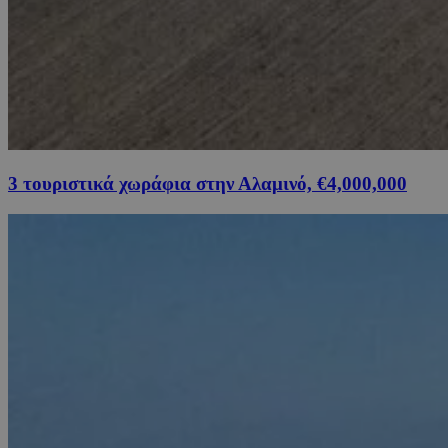
3 τουριστικά χωράφια στην Αλαμινό, €4,000,000