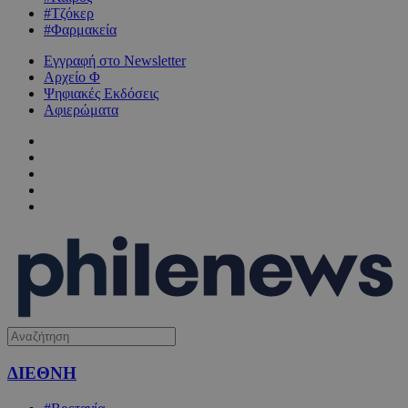
#Τζόκερ
#Φαρμακεία
Εγγραφή στο Newsletter
Αρχείο Φ
Ψηφιακές Εκδόσεις
Αφιερώματα
ΔΙΕΘΝΗ