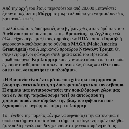
Από την αρχή του έτους περισσότεροι από 28.000 μετανάστες
έχουν διασχίσει τη
Μάγχη
με μικρά πλοιάρια για να φτάσουν στις
βρετανικές ακτές.
Πολλοί από τους διαδηλωτές που βγήκαν χθες στους δρόμους του
Λονδίνου
κρατούσαν σημαίες της
Βρετανίας
, της
Αγγλίας
, ενώ
άλλοι είχαν φέρει μαζί τους σημαίες των
ΗΠΑ
και του
Ισραήλ
ή
φορούσαν καπελάκια με το σύνθημα
MAGA (Make America
Great Again)
του Αμερικανού προέδρου
Ντόναλντ Τραμπ
. Οι
συγκεντρωμένοι φώναζαν συνθήματα κατά του Βρετανού
πρωθυπουργού
Κιρ Στάρμερ
και είχαν πανό κάποια από τα οποία
έγραφαν συνθήματα κατά των μεταναστών, όπως
«στείλτε τους
σπίτι»
και
«σταματήστε τα πλοιάρια»
.
«
Η Βρετανία είναι ένα κράτος που χτίστηκε υπερήφανα με
βάση την ανεκτικότητα, τη διαφορετικότητα και τον σεβασμό.
Η σημαία μας αντιπροσωπεύει την ποικιλόμορφη χώρα μας
και δεν θα την παραδώσουμε ποτέ σε αυτούς που τη
χρησιμοποιούν σαν σύμβολο της βίας, του φόβου και του
διχασμού
», υπογράμμισε σήμερα ο
Στάρμερ
.
Το μέγεθος της πορείας φάνηκε να αιφνιδιάζει την αστυνομία, η
οποία επεσήμανε ότι σε κάποια σημεία το συγκεντρωμένο πλήθος
ήταν πολύ μεγάλο και δεν χωρούσε στην εγκεκριμένη από τις