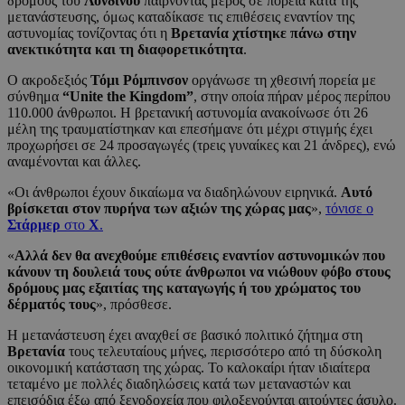
δρόμους του
Λονδίνου
παίρνοντας μέρος σε πορεία κατά της
μετανάστευσης, όμως καταδίκασε τις επιθέσεις εναντίον της
αστυνομίας τονίζοντας ότι η
Βρετανία χτίστηκε πάνω στην
ανεκτικότητα και τη διαφορετικότητα
.
Ο ακροδεξιός
Τόμι Ρόμπινσον
οργάνωσε τη χθεσινή πορεία με
σύνθημα
“Unite the Kingdom”
, στην οποία πήραν μέρος περίπου
110.000 άνθρωποι. Η βρετανική αστυνομία ανακοίνωσε ότι 26
μέλη της τραυματίστηκαν και επεσήμανε ότι μέχρι στιγμής έχει
προχωρήσει σε 24 προσαγωγές (τρεις γυναίκες και 21 άνδρες), ενώ
αναμένονται και άλλες.
«Οι άνθρωποι έχουν δικαίωμα να διαδηλώνουν ειρηνικά.
Αυτό
βρίσκεται στον πυρήνα των αξιών της χώρας μας
»,
τόνισε ο
Στάρμερ
στο
Χ
.
«
Αλλά δεν θα ανεχθούμε επιθέσεις εναντίον αστυνομικών που
κάνουν τη δουλειά τους ούτε άνθρωποι να νιώθουν φόβο στους
δρόμους μας εξαιτίας της καταγωγής ή του χρώματος του
δέρματός τους
», πρόσθεσε.
Η μετανάστευση έχει αναχθεί σε βασικό πολιτικό ζήτημα στη
Βρετανία
τους τελευταίους μήνες, περισσότερο από τη δύσκολη
οικονομική κατάσταση της χώρας. Το καλοκαίρι ήταν ιδιαίτερα
τεταμένο με πολλές διαδηλώσεις κατά των μεταναστών και
επεισόδια έξω από ξενοδοχεία που φιλοξενούνται αιτούντες άσυλο.