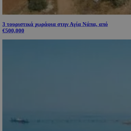
3 τουριστικά χωράφια στην Αγία Νάπα, από
€500,000