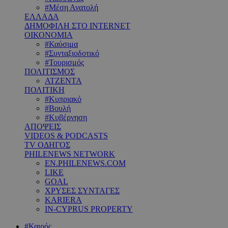
#Μέση Ανατολή
ΕΛΛΑΔΑ
ΔΗΜΟΦΙΛΗ ΣΤΟ INTERNET
ΟΙΚΟΝΟΜΙΑ
#Καύσιμα
#Συνταξιοδοτικό
#Τουρισμός
ΠΟΛΙΤΙΣΜΟΣ
ΑΤΖΕΝΤΑ
ΠΟΛΙΤΙΚΗ
#Κυπριακό
#Βουλή
#Κυβέρνηση
ΑΠΟΨΕΙΣ
VIDEOS & PODCASTS
TV ΟΔΗΓΟΣ
PHILENEWS NETWORK
EN.PHILENEWS.COM
LIKE
GOAL
ΧΡΥΣΕΣ ΣΥΝΤΑΓΕΣ
KARIERA
IN-CYPRUS PROPERTY
#Καιρός