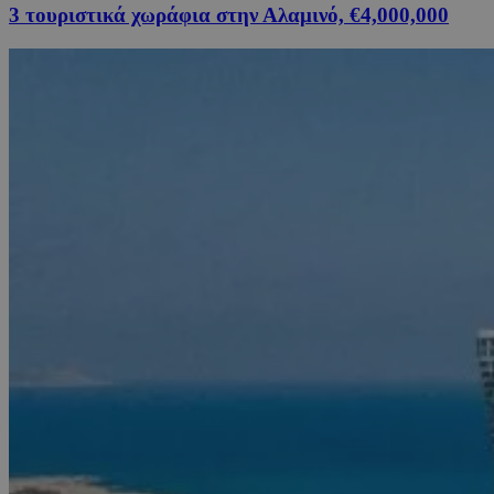
3 τουριστικά χωράφια στην Αλαμινό, €4,000,000