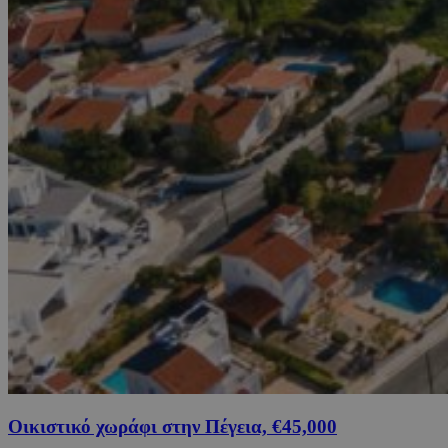
Οικιστικό χωράφι στην Πέγεια, €45,000