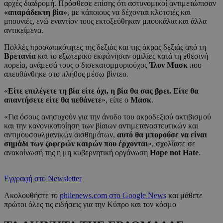
αρχές διαδρομή. Πρόσθεσε επίσης ότι αστυνομικοί αντιμετώπισαν
«απαράδεκτη βία»
, με κάποιους να δέχονται κλοτσιές και
μπουνιές, ενώ εναντίον τους εκτοξεύθηκαν μπουκάλια και άλλα
αντικείμενα.
Πολλές προσωπικότητες της δεξιάς και της άκρας δεξιάς από τη
Βρετανία
και το εξωτερικό εκφώνησαν ομιλίες κατά τη χθεσινή
πορεία, ανάμεσά τους ο δισεκατομμυριούχος
Ίλον Μασκ
που
απευθύνθηκε στο πλήθος μέσω βίντεο.
«
Είτε επιλέγετε τη βία είτε όχι, η βία θα σας βρει. Είτε θα
απαντήσετε είτε θα πεθάνετε
», είπε ο
Μασκ
.
«Για όσους ανησυχούν για την άνοδο του ακροδεξιού ακτιβισμού
και την κανονικοποίηση των βίαιων αντιμεταναστευτικών και
αντιμουσουλμανικών αισθημάτων,
αυτό θα μπορούσε να είναι
σημάδι των ζοφερών καιρών που έρχονται
», σχολίασε σε
ανακοίνωσή της η μη κυβερνητική οργάνωση
Hope not Hate
.
Εγγραφή στο Newsletter
Ακολουθήστε το
philenews.com στο Google News
και μάθετε
πρώτοι όλες τις ειδήσεις για την Κύπρο και τον κόσμο