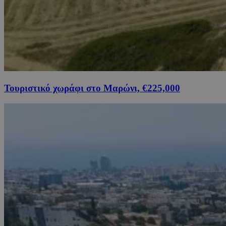
Τουριστικό χωράφι στο Μαρώνι, €225,000