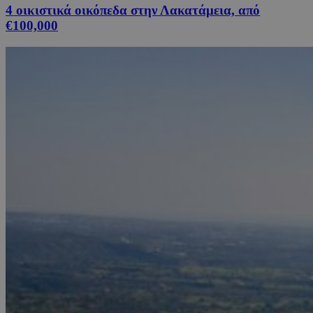
4 οικιστικά οικόπεδα στην Λακατάμεια, από
€100,000