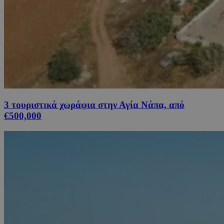
3 τουριστικά χωράφια στην Αγία Νάπα, από
€500,000