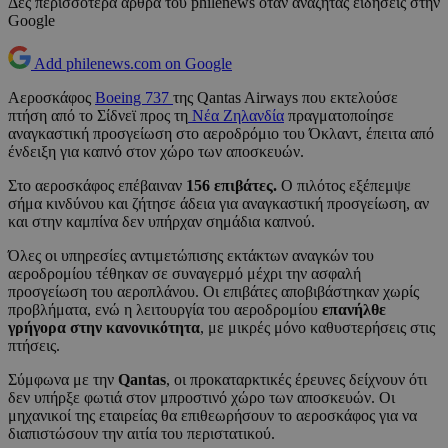
Δες περισσότερα άρθρα του philenews όταν αναζητάς ειδήσεις στην
Google
Add philenews.com on Google
Αεροσκάφος
Boeing 737
της Qantas Airways που εκτελούσε
πτήση από το Σίδνεϊ προς τη
Νέα Ζηλανδία
πραγματοποίησε
αναγκαστική προσγείωση στο αεροδρόμιο του Όκλαντ, έπειτα από
ένδειξη για καπνό στον χώρο των αποσκευών.
Στο αεροσκάφος επέβαιναν
156 επιβάτες.
Ο πιλότος εξέπεμψε
σήμα κινδύνου και ζήτησε άδεια για αναγκαστική προσγείωση, αν
και στην καμπίνα δεν υπήρχαν σημάδια καπνού.
Όλες οι υπηρεσίες αντιμετώπισης εκτάκτων αναγκών του
αεροδρομίου τέθηκαν σε συναγερμό μέχρι την ασφαλή
προσγείωση του αεροπλάνου. Οι επιβάτες αποβιβάστηκαν χωρίς
προβλήματα, ενώ η λειτουργία του αεροδρομίου
επανήλθε
γρήγορα στην κανονικότητα
, με μικρές μόνο καθυστερήσεις στις
πτήσεις.
Σύμφωνα με την
Qantas
, οι προκαταρκτικές έρευνες δείχνουν ότι
δεν υπήρξε φωτιά στον μπροστινό χώρο των αποσκευών. Οι
μηχανικοί της εταιρείας θα επιθεωρήσουν το αεροσκάφος για να
διαπιστώσουν την αιτία του περιστατικού.