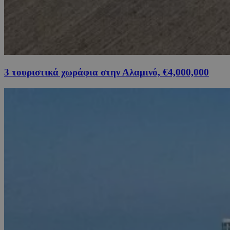
3 τουριστικά χωράφια στην Αλαμινό, €4,000,000