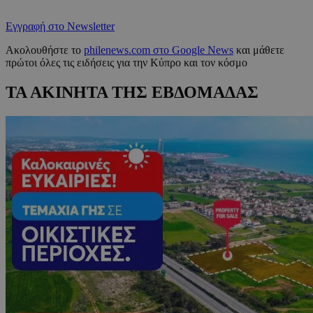
Εγγραφή στο Newsletter
Ακολουθήστε το
philenews.com στο Google News
και μάθετε
πρώτοι όλες τις ειδήσεις για την Κύπρο και τον κόσμο
ΤΑ ΑΚΙΝΗΤΑ ΤΗΣ ΕΒΔΟΜΑΔΑΣ