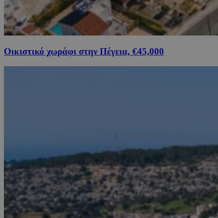
Οικιστικό χωράφι στην Πέγεια, €45,000