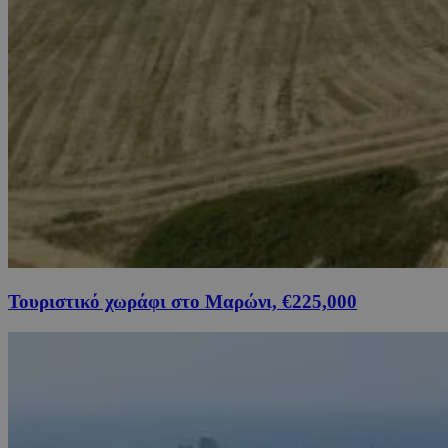
Τουριστικό χωράφι στο Μαρώνι, €225,000