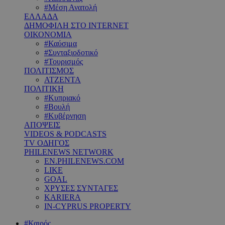
#Μέση Ανατολή
ΕΛΛΑΔΑ
ΔΗΜΟΦΙΛΗ ΣΤΟ INTERNET
ΟΙΚΟΝΟΜΙΑ
#Καύσιμα
#Συνταξιοδοτικό
#Τουρισμός
ΠΟΛΙΤΙΣΜΟΣ
ΑΤΖΕΝΤΑ
ΠΟΛΙΤΙΚΗ
#Κυπριακό
#Βουλή
#Κυβέρνηση
ΑΠΟΨΕΙΣ
VIDEOS & PODCASTS
TV ΟΔΗΓΟΣ
PHILENEWS NETWORK
EN.PHILENEWS.COM
LIKE
GOAL
ΧΡΥΣΕΣ ΣΥΝΤΑΓΕΣ
KARIERA
IN-CYPRUS PROPERTY
#Καιρός