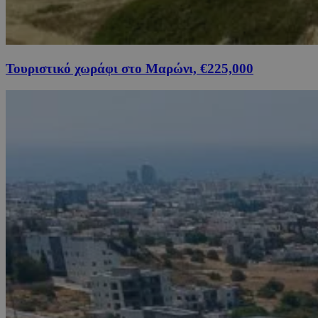
Τουριστικό χωράφι στο Μαρώνι, €225,000