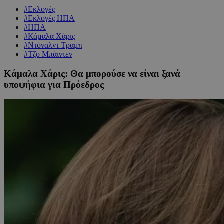
#Εκλογές
#Εκλογές ΗΠΑ
#ΗΠΑ
#Κάμαλα Χάρις
#Ντόναλντ Τραμπ
#Τζο Μπάιντεν
Κάμαλα Χάρις: Θα μπορούσε να είναι ξανά
υποψήφια για Πρόεδρος