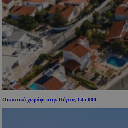
Οικιστικό χωράφι στην Πέγεια, €45,000