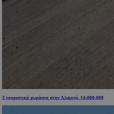
3 τουριστικά χωράφια στην Αλαμινό, €4,000,000