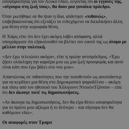
υποψηφιότητας για τον Λευκό Οίκο, λέγοντας ότι
οι εγγονές της,
«σίγουρα στη ζωή τους», θα δουν μια γυναίκα πρόεδρο.
Όταν ρωτήθηκε αν θα ήταν η ίδια, απάντησε
«πιθανώς»
,
επιβεβαιώνοντας ότι εξετάζει το ενδεχόμενο να διεκδικήσει άλλη
μια θέση στην κορυφαία θέση.
Η Χάρις είπε ότι δεν έχει ακόμη λάβει απόφαση, αλλά
υπογράμμισε ότι εξακολουθεί να βλέπει τον εαυτό της ως
άτομο με
μέλλον στην πολιτική.
«Δεν έχω τελειώσει ακόμα», είπε η πρώην αντιπρόεδρος. «Έχω
ζήσει ολόκληρη την καριέρα μου ως μια ζωή προσφοράς και αυτό
είναι κάτι που έχω βάλει στο νου μου».
Απαντώντας σε πιθανότητες που την τοποθετούν ως αουτσάιντερ
για να κερδίσει μια θέση στο Δημοκρατικό ψηφοδέλτιο – ακόμη
και πίσω από τον ηθοποιό του Χόλιγουντ ΝτουέινΤζόνσον – είπε
ότι
δεν άκουγε ποτέ τις δημοσκοπήσεις.
«Αν άκουγα τις δημοσκοπήσεις, δεν θα είχα θέσει υποψηφιότητα
για το πρώτο μου αξίωμα ή το δεύτερο – και σίγουρα δεν θα
καθόμουν εδώ».
Οι αναφορές στον Τραμπ