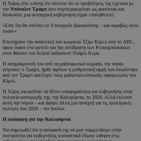
Η Χάρις είπε επίσης ότι πίστευε ότι οι προβλέψεις της σχετικά με
τον
Ντόναλντ Τραμπ
που συμπεριφερόταν ως φασίστας και
διοικούσε μια αυταρχική κυβέρνηση είχαν επαληθευτεί.
«Είπε ότι θα οπλίσει το Υπουργείο Δικαιοσύνης – και ακριβώς αυτό
έκανε».
Επεσήμανε την αναστολή του κωμικού Τζίμι Κίμελ από το ABC,
αφού έκανε ένα αστείο για την αντίδραση των Ρεπουμπλικανών
στον θάνατο του δεξιού influencer Τσάρλι Κερκ.
Η απομάκρυνσή του από τα ραδιοφωνικά κύματα, την οποία
γιόρτασε ο Τραμπ, ήρθε αφότου η ρυθμιστική αρχή που διορίστηκε
από τον Τραμπ απείλησε τους ραδιοτηλεοπτικούς παραγωγούς του
Κίμελ.
Η Χάρις σκεφτόταν να θέσει υποψηφιότητα για κυβερνήτης στην
πολιτεία καταγωγής της, την Καλιφόρνια, το 2026. Αλλά έκλεισε
αυτή την πόρτα – και άφησε άλλη μια ανοιχτή για τις προεδρικές
εκλογές του 2028 – τον Ιούλιο.
Η απόφαση για την Καλιφόρνια
Να σημειωθεί ότι η απόφασή της να μην συμμετάσχει στην
εκστρατεία για κυβερνήτης ουσιαστικά έδωσε ώθηση στις