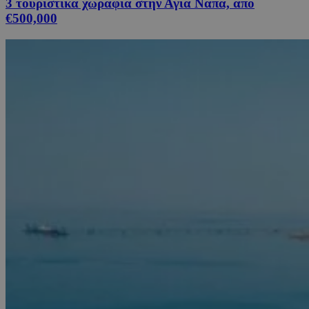
3 τουριστικά χωράφια στην Αγία Νάπα, από
€500,000