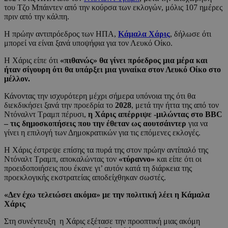
του Τζο Μπάιντεν από την κούρσα των εκλογών, μόλις 107 ημέρες
πριν από την κάλπη.
Η πρώην αντιπρόεδρος των ΗΠΑ,
Κάμαλα Χάρις
, δήλωσε ότι
μπορεί να είναι ξανά υποψήφια για τον Λευκό Οίκο.
Η Χάρις είπε ότι
«πιθανώς» θα γίνει πρόεδρος μια μέρα και
ήταν σίγουρη ότι θα υπάρξει μια γυναίκα στον Λευκό Οίκο στο
μέλλον.
Κάνοντας την ισχυρότερη μέχρι σήμερα υπόνοια της ότι θα
διεκδικήσει ξανά την προεδρία το
2028
, μετά την ήττα της από τον
Ντόναλντ Τραμπ πέρυσι,
η Χάρις απέρριψε -μιλώντας στο BBC
– τις δημοσκοπήσεις που την έθεταν ως αουτσάιντερ
για να
γίνει η επιλογή των Δημοκρατικών για τις επόμενες εκλογές.
H Χάρις έστρεψε επίσης τα πυρά της στον πρώην αντίπαλό της
Ντόναλτ Τραμπ, αποκαλώντας τον
«τύραννο»
και είπε ότι οι
προειδοποιήσεις που έκανε γι’ αυτόν κατά τη διάρκεια της
προεκλογικής εκστρατείας αποδείχθηκαν σωστές.
«Δεν έχω τελειώσει ακόμα» με την πολιτική λέει η Κάμαλα
Χάρις
Στη συνέντευξη η Χάρις εξέτασε την προοπτική μιας ακόμη