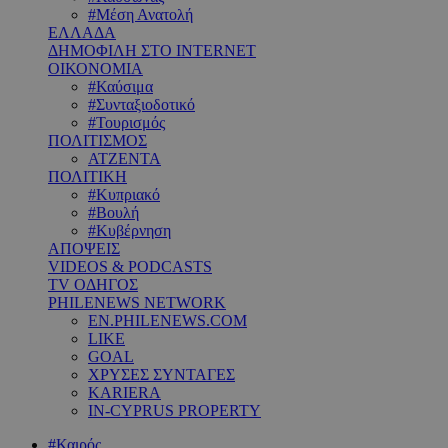
#Μέση Ανατολή
ΕΛΛΑΔΑ
ΔΗΜΟΦΙΛΗ ΣΤΟ INTERNET
ΟΙΚΟΝΟΜΙΑ
#Καύσιμα
#Συνταξιοδοτικό
#Τουρισμός
ΠΟΛΙΤΙΣΜΟΣ
ΑΤΖΕΝΤΑ
ΠΟΛΙΤΙΚΗ
#Κυπριακό
#Βουλή
#Κυβέρνηση
ΑΠΟΨΕΙΣ
VIDEOS & PODCASTS
TV ΟΔΗΓΟΣ
PHILENEWS NETWORK
EN.PHILENEWS.COM
LIKE
GOAL
ΧΡΥΣΕΣ ΣΥΝΤΑΓΕΣ
KARIERA
IN-CYPRUS PROPERTY
#Καιρός